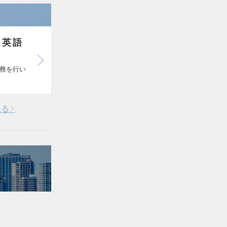
／英語
務を行い
見る