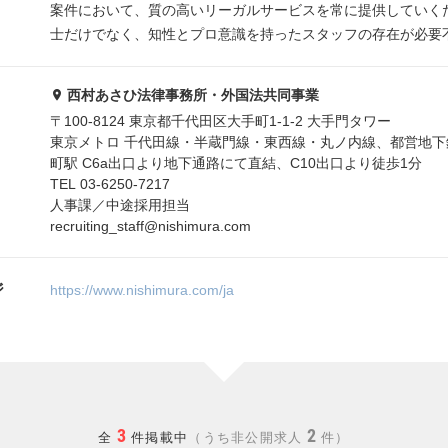
案件において、質の高いリーガルサービスを常に提供していく
士だけでなく、知性とプロ意識を持ったスタッフの存在が必要
西村あさひ法律事務所・外国法共同事業
〒100-8124 東京都千代田区大手町1-1-2 大手門タワー
東京メトロ 千代田線・半蔵門線・東西線・丸ノ内線、都営地下
町駅 C6a出口より地下通路にて直結、C10出口より徒歩1分
TEL 03-6250-7217
人事課／中途採用担当
recruiting_staff@nishimura.com
ジ
https://www.nishimura.com/ja
3
2
全
件掲載中
うち非公開求人
件