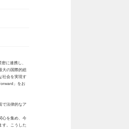
緊密に連携し、
最大の国際的総
な社会を実現す
rward」をお
面で法律的なア
関心を集め、今
ます。こうした