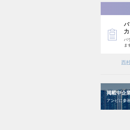
パ
力
パ
ま
西
掲載中企
アンビに参