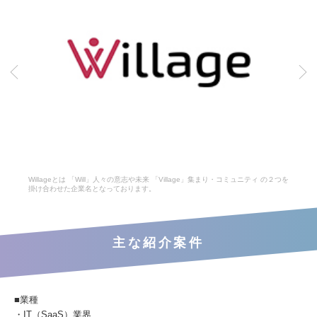
Willageとは 「Will」人々の意志や未来 「Village」集まり・コミュニティ の２つを
掛け合わせた企業名となっております。
主な紹介案件
■業種
・IT（SaaS）業界