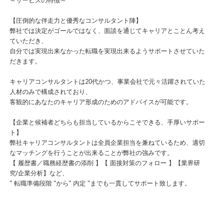
～サービスの特徴～
【圧倒的な伴走力と優秀なコンサルタント陣】
弊社では決定がゴールではなく、面談を通じてキャリアとことん考え
ていただき、
自分では実現出来なかった転職を実現出来るようサポートさせていた
だきます。
キャリアコンサルタントは20代かつ、事業会社で元々活躍されていた
人材のみで構成されており、
客観的にあなたのキャリア形成のためのアドバイスが可能です。
【企業と候補者どちらも担当しているからこそできる、手厚いサポー
ト】
弊社キャリアコンサルタントは全員企業担当を兼ねているため、適切
なマッチングを行うことが出来ることが弊社の強みです。
【 履歴書／職務経歴書の添削 】【 面接対策のフォロー 】【業界研
究/企業分析】など、
" 転職準備段階 "から" 内定 "までも一貫してサポート致します。