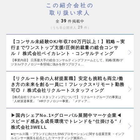
この紹介会社の
取り扱い求人
39
全
件掲載中
29
うち非公開求人
件
【コンサル未経験OK/年収700万円以上！】戦略～実
行までワンストップ支援/圧倒的裁量の総合コンサ
ル
株式会社ベイカレント・コンサルティング
【事業内容】 日系最大手の総合コンサルティングファームとして、戦略/業務/デ
ジタル/テクノロジー各領域に強みを持つプロフェ…
【リクルート発の人材提案職】安定も挑戦も両立/働
き方の未来を創る一員に！フレックス×リモート勤務
可◎
株式会社リクルートスタッフィング
【株式会社リクルートスタッフィングについて】 リクルートグループの事業は
「人材派遣事業」「HRテクノロジー事業」「メディア…
▶︎国内シェアNo.1×グローバル展開中マーケ企業◀︎
スピード感ある成長環境でトレンドを“仕掛ける”
株式会社3WELL
■セールス職 ・ブランドに向けたSNSプロモーションに関する提案営業 ・インフ
ルエンサー施策を起点としたマーケティング施策の…