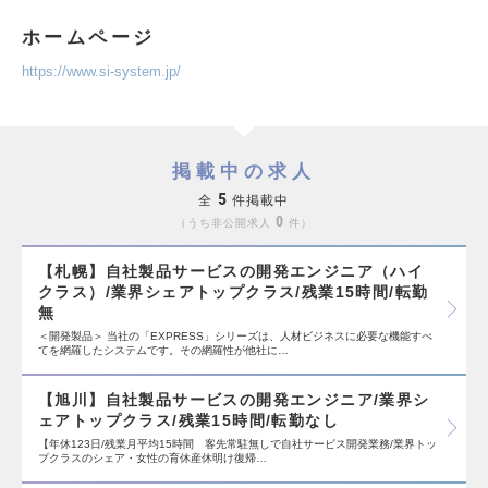
ホームページ
https://www.si-system.jp/
掲載中の求人
5
全
件掲載中
0
うち非公開求人
件
【札幌】自社製品サービスの開発エンジニア（ハイ
クラス）/業界シェアトップクラス/残業15時間/転勤
無
＜開発製品＞ 当社の「EXPRESS」シリーズは、人材ビジネスに必要な機能すべ
てを網羅したシステムです。その網羅性が他社に…
【旭川】自社製品サービスの開発エンジニア/業界シ
ェアトップクラス/残業15時間/転勤なし
【年休123日/残業月平均15時間 客先常駐無しで自社サービス開発業務/業界トッ
プクラスのシェア・女性の育休産休明け復帰…