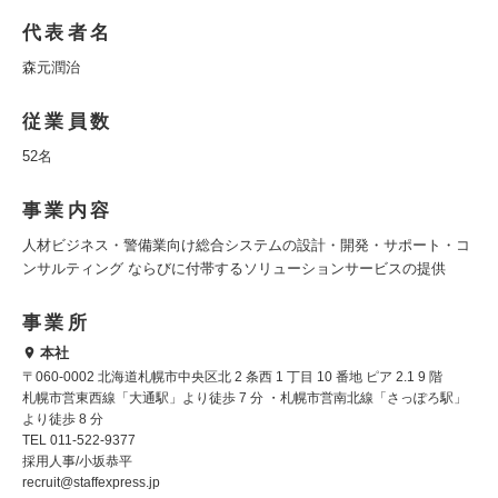
代表者名
森元潤治
従業員数
52名
事業内容
人材ビジネス・警備業向け総合システムの設計・開発・サポート・コ
ンサルティング ならびに付帯するソリューションサービスの提供
事業所
本社
〒060-0002 北海道札幌市中央区北 2 条西 1 丁目 10 番地 ピア 2.1 9 階
札幌市営東西線「大通駅」より徒歩 7 分 ・札幌市営南北線「さっぽろ駅」
より徒歩 8 分
TEL 011-522-9377
採用人事/小坂恭平
recruit@staffexpress.jp