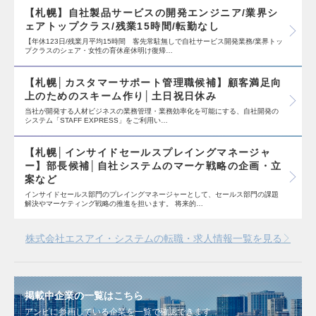
【札幌】自社製品サービスの開発エンジニア/業界シ
ェアトップクラス/残業15時間/転勤なし
【年休123日/残業月平均15時間 客先常駐無しで自社サービス開発業務/業界トッ
プクラスのシェア・女性の育休産休明け復帰…
【札幌│カスタマーサポート管理職候補】顧客満足向
上のためのスキーム作り│土日祝日休み
当社が開発する人材ビジネスの業務管理・業務効率化を可能にする、自社開発の
システム「STAFF EXPRESS」をご利用い…
【札幌│インサイドセールスプレイングマネージャ
ー】部長候補│自社システムのマーケ戦略の企画・立
案など
インサイドセールス部門のプレイングマネージャーとして、セールス部門の課題
解決やマーケティング戦略の推進を担います。 将来的…
株式会社エスアイ・システムの転職・求人情報一覧を見る
掲載中企業の一覧はこちら
アンビに参画している企業を一覧で確認できます