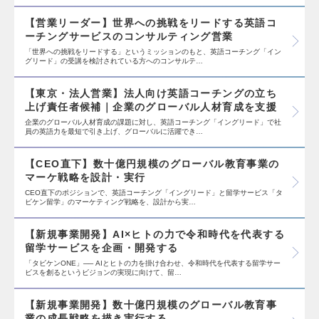
【営業リーダー】世界への挑戦をリードする英語コ
ーチングサービスのコンサルティング営業
「世界への挑戦をリードする」というミッションのもと、英語コーチング「イン
グリード」の受講を検討されている方へのコンサルテ…
【東京・法人営業】法人向け英語コーチングの立ち
上げ責任者候補｜企業のグローバル人材育成を支援
企業のグローバル人材育成の課題に対し、英語コーチング「イングリード」で社
員の英語力を最短で引き上げ、グローバルに活躍でき…
【CEO直下】数十億円規模のグローバル教育事業の
マーケ戦略を設計・実行
CEO直下のポジションで、英語コーチング「イングリード」と留学サービス「タ
ビケン留学」のマーケティング戦略を、設計から実…
【新規事業開発】AI×ヒトの力で令和時代を代表する
留学サービスを企画・開発する
「タビケンONE」── AIとヒトの力を掛け合わせ、令和時代を代表する留学サー
ビスを創るというビジョンの実現に向けて、留…
【新規事業開発】数十億円規模のグローバル教育事
業の成長戦略を描き実行する