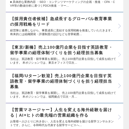
■ 具体的な業務内容 ・SEO・コンテンツマーケティングの企画・推進 ・CPA・C
VR等の数値分析に基づくPDCA推進 ・マー…
【採用責任者候補】急成長するグローバル教育事業
の採用戦略をリード
経営陣と連携しながら、事業成長に直結する採用戦略を推進していただきます。
将来的には組織開発・評価制度の設計なども管掌範囲…
【東京/新橋】売上100億円企業を目指す英語教育・
留学事業の経理体制づくりを担う経理担当募集
当社は、英語教育・留学事業を展開し、売上100億円企業を目指して成長を続けて
います。 本ポジションでは、東京オフィスで日次…
【福岡/Uターン歓迎】売上100億円企業を目指す英
語教育・留学事業の経理体制づくりを担う経理担当
募集
当社は、英語教育・留学事業を展開し、売上100億円企業を目指して成長を続けて
います。 本ポジションでは、福岡拠点で日次・月…
【営業マネージャー】人生を変える海外経験を届け
る｜AI×ヒトの最先端の営業組織を作る
お客様一人ひとりに向き合い、人生を変える海外経験を届ける留学コンサルタン
トです。さらに、令和時代を代表する留学サービスへ…