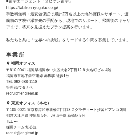
■留学エージェント「タビケン留学」
https://tabiken-ryugaku.co.jp/
手数料無料・最安値保証で累計2万名以上の海外挑戦をサポート。渡
航前の学校や滞在先の手配から、現地でのサポート、帰国後のキャリ
アまで、将来を見据えたプラン提案を行います。
私たちと共に「世界への挑戦」をリードする仲間を募集しています。
事業所
福岡オフィス
〒810-0041 福岡県福岡市中央区大名2丁目12-8 大名町ビル 4階
福岡市営地下鉄空港線 赤坂駅 徒歩1分
TEL 092-688-1118
管理部/ワタナベ
recruit@englead.jp
東京オフィス（本社）
〒105-0021 東京都港区東新橋2丁目18-2 グラディート汐留ビアンコ 3階
都営大江戸線 汐留駅 5分、JR山手線 新橋駅 8分
TEL ---
採用チーム/畑公規
recruit@englead.jp