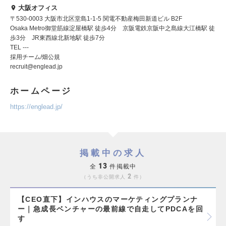
大阪オフィス
〒530-0003 大阪市北区堂島1-1-5 関電不動産梅田新道ビル B2F
Osaka Metro御堂筋線淀屋橋駅 徒歩4分 京阪電鉄京阪中之島線大江橋駅 徒
歩3分 JR東西線北新地駅 徒歩7分
TEL ---
採用チーム/畑公規
recruit@englead.jp
ホームページ
https://englead.jp/
掲載中の求人
13
全
件掲載中
2
うち非公開求人
件
【CEO直下】インハウスのマーケティングプランナ
ー｜急成長ベンチャーの最前線で自走してPDCAを回
す