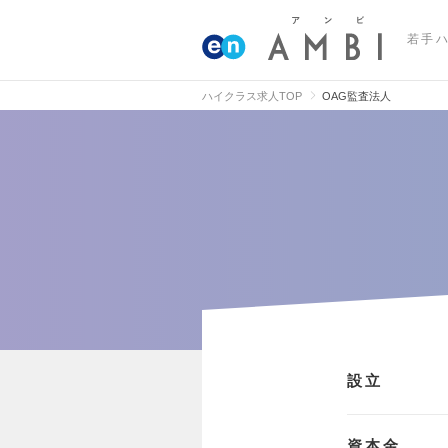
若手
ハイクラス求人TOP
OAG監査法人
設立
資本金