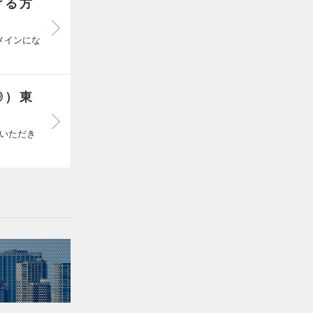
ける方
メインにな
◎）東
いただき