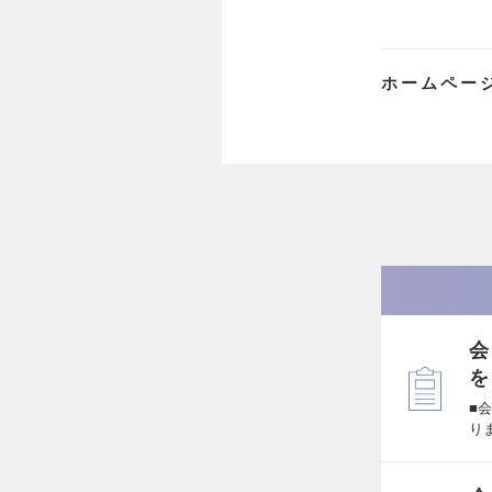
ホームペー
会
を
■
り