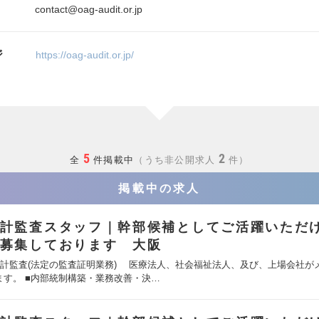
contact@oag-audit.or.jp
ジ
https://oag-audit.or.jp/
5
2
全
件掲載中
うち非公開求人
件
掲載中の求人
計監査スタッフ｜幹部候補としてご活躍いただ
募集しております 大阪
会計監査(法定の監査証明業務) 医療法人、社会福祉法人、及び、上場会社が
ます。 ■内部統制構築・業務改善・決…