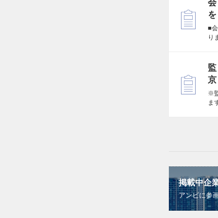
会
を
■
り
監
京
※
ま
掲載中企
アンビに参