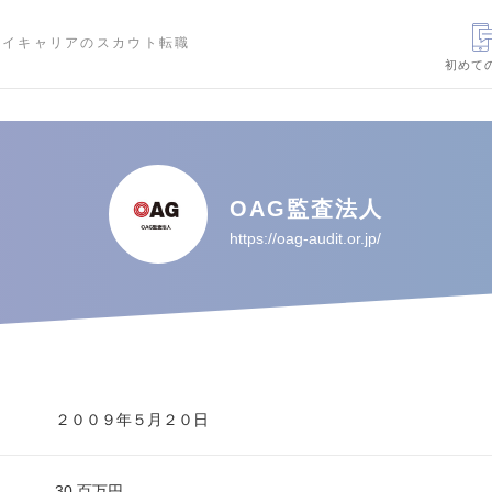
ハイキャリアのスカウト転職
初めて
OAG監査法人
https://oag-audit.or.jp/
２００９年５月２０日
30 百万円