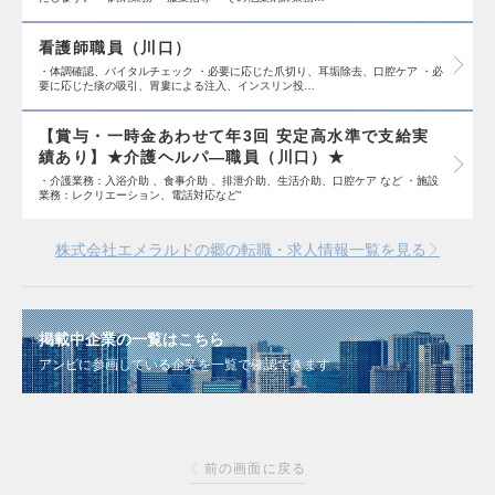
看護師職員（川口）
・体調確認、バイタルチェック ・必要に応じた爪切り、耳垢除去、口腔ケア ・必
要に応じた痰の吸引、胃婁による注入、インスリン投…
【賞与・一時金あわせて年3回 安定高水準で支給実
績あり】★介護ヘルパ―職員（川口）★
・介護業務：入浴介助 、食事介助 、排泄介助、生活介助、口腔ケア など ・施設
業務：レクリエーション、電話対応など"
株式会社エメラルドの郷の転職・求人情報一覧を見る
掲載中企業の一覧はこちら
アンビに参画している企業を一覧で確認できます
前の画面に戻る