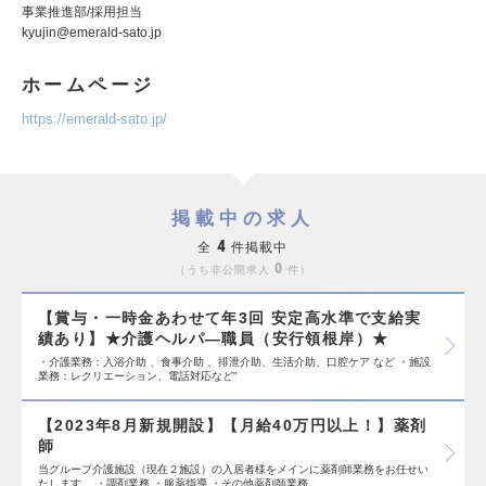
事業推進部/採用担当
kyujin@emerald-sato.jp
ホームページ
https://emerald-sato.jp/
掲載中の求人
4
全
件掲載中
0
うち非公開求人
件
【賞与・一時金あわせて年3回 安定高水準で支給実
績あり】★介護ヘルパ―職員（安行領根岸）★
・介護業務：入浴介助 、食事介助 、排泄介助、生活介助、口腔ケア など ・施設
業務：レクリエーション、電話対応など"
【2023年8月新規開設】【月給40万円以上！】薬剤
師
当グループ介護施設（現在２施設）の入居者様をメインに薬剤師業務をお任せい
たします。 ・調剤業務 ・服薬指導 ・その他薬剤師業務…