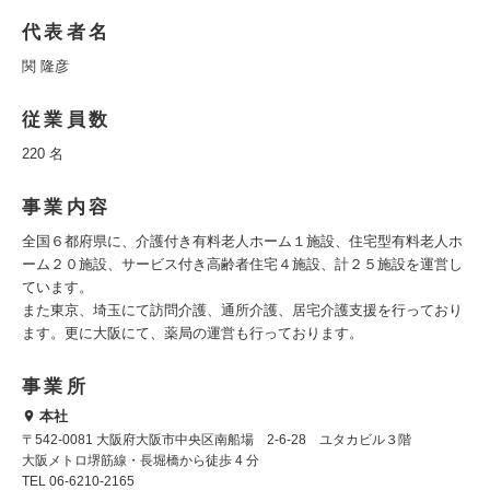
代表者名
関 隆彦
従業員数
220 名
事業内容
全国６都府県に、介護付き有料老人ホーム１施設、住宅型有料老人ホ
ーム２０施設、サービス付き高齢者住宅４施設、計２５施設を運営し
ています。
また東京、埼玉にて訪問介護、通所介護、居宅介護支援を行っており
ます。更に大阪にて、薬局の運営も行っております。
事業所
本社
〒542-0081 大阪府大阪市中央区南船場 2-6-28 ユタカビル３階
大阪メトロ堺筋線・長堀橋から徒歩 4 分
TEL 06-6210-2165