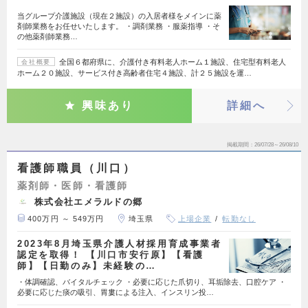
当グループ介護施設（現在２施設）の入居者様をメインに薬
剤師業務をお任せいたします。 ・調剤業務 ・服薬指導 ・そ
の他薬剤師業務…
全国６都府県に、介護付き有料老人ホーム１施設、住宅型有料老人
会社概要
ホーム２０施設、サービス付き高齢者住宅４施設、計２５施設を運…
興味あり
詳細へ
掲載期間
26/07/28～26/08/10
看護師職員（川口）
薬剤師・医師・看護師
株式会社エメラルドの郷
400万円 ～ 549万円
埼玉県
上場企業
転勤なし
2023年8月埼玉県介護人材採用育成事業者
認定を取得！ 【川口市安行原】【看護
師】【日勤のみ】未経験の…
・体調確認、バイタルチェック ・必要に応じた爪切り、耳垢除去、口腔ケア ・
必要に応じた痰の吸引、胃婁による注入、インスリン投…