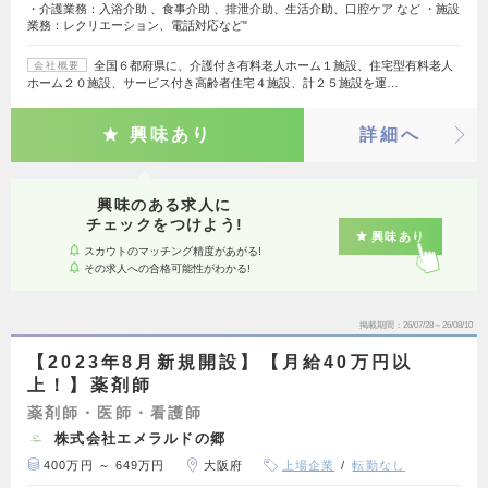
・介護業務：入浴介助 、食事介助 、排泄介助、生活介助、口腔ケア など ・施設
業務：レクリエーション、電話対応など"
全国６都府県に、介護付き有料老人ホーム１施設、住宅型有料老人
会社概要
ホーム２０施設、サービス付き高齢者住宅４施設、計２５施設を運…
興味あり
詳細へ
興味のある求人に
チェックをつけよう!
興味あり
スカウトのマッチング精度があがる!
その求人への合格可能性がわかる!
掲載期間
26/07/28～26/08/10
【2023年8月新規開設】【月給40万円以
上！】薬剤師
薬剤師・医師・看護師
株式会社エメラルドの郷
400万円 ～ 649万円
大阪府
上場企業
転勤なし