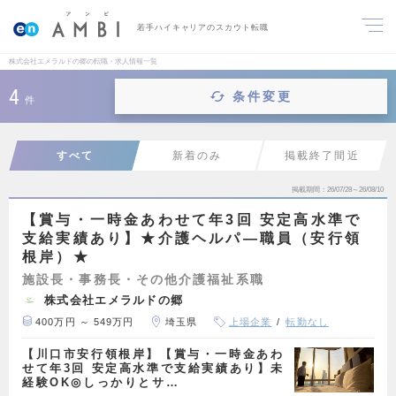
若手ハイキャリアのスカウト転職
株式会社エメラルドの郷の転職・求人情報一覧
4
条件変更
件
すべて
新着のみ
掲載終了間近
掲載期間
26/07/28～26/08/10
【賞与・一時金あわせて年3回 安定高水準で
支給実績あり】★介護ヘルパ―職員（安行領
根岸）★
施設長・事務長・その他介護福祉系職
株式会社エメラルドの郷
400万円 ～ 549万円
埼玉県
上場企業
転勤なし
【川口市安行領根岸】【賞与・一時金あわ
せて年3回 安定高水準で支給実績あり】未
経験OK◎しっかりとサ…