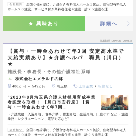
全国６都府県に、介護付き有料老人ホーム１施設、住宅型有料老人
会社概要
ホーム２０施設、サービス付き高齢者住宅４施設、計２５施設を運…
興味あり
詳細へ
掲載期間
26/07/28～26/08/10
【賞与・一時金あわせて年3回 安定高水準で
支給実績あり】★介護ヘルパ―職員（川口）
★
施設長・事務長・その他介護福祉系職
株式会社エメラルドの郷
400万円 ～ 549万円
埼玉県
上場企業
転勤なし
"2023年8月埼玉県介護人材採用育成事業
者認定を取得！ 【川口市安行原】【賞
与・一時金あわせて年3回…
・介護業務：入浴介助 、食事介助 、排泄介助、生活介助、口腔ケア など ・施設
業務：レクリエーション、電話対応など"
全国６都府県に、介護付き有料老人ホーム１施設、住宅型有料老人
会社概要
ホーム２０施設、サービス付き高齢者住宅４施設、計２５施設を運…