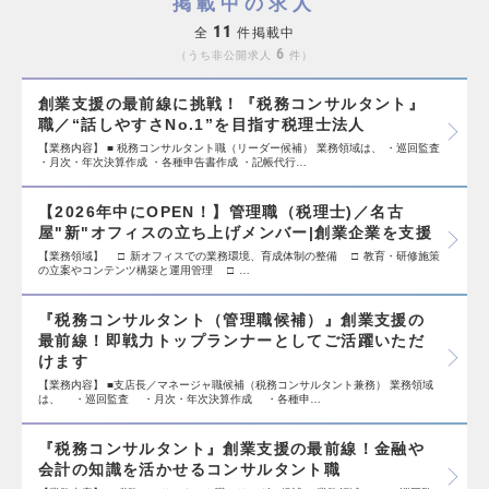
掲載中の求人
11
全
件掲載中
6
うち非公開求人
件
創業支援の最前線に挑戦！『税務コンサルタント』
職／“話しやすさNo.1”を目指す税理士法人
【業務内容】 ■ 税務コンサルタント職（リーダー候補） 業務領域は、 ・巡回監査
・月次・年次決算作成 ・各種申告書作成 ・記帳代行…
【2026年中にOPEN！】管理職（税理士)／名古
屋"新"オフィスの立ち上げメンバー|創業企業を支援
【業務領域】 □ 新オフィスでの業務環境、育成体制の整備 □ 教育・研修施策
の立案やコンテンツ構築と運用管理 □ …
『税務コンサルタント（管理職候補）』創業支援の
最前線！即戦力トップランナーとしてご活躍いただ
けます
【業務内容】 ■支店長／マネージャ職候補（税務コンサルタント兼務） 業務領域
は、 ・巡回監査 ・月次・年次決算作成 ・各種申…
『税務コンサルタント』創業支援の最前線！金融や
会計の知識を活かせるコンサルタント職