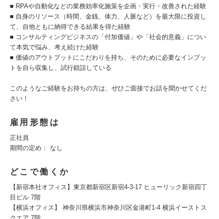
■ RPAや自動化などの業務効率化施策を企画・実行・改善された経験
■ 自身のリソース（時間、金銭、体力、人脈など）を最大限に投資し
て、自他ともに納得できる結果を得た経験
■ コンサルティングビジネスの「付加価値」や「社会的意義」につい
て本気で悩み、考え続けた経験
■ 価値のアウトプットにこだわりを持ち、そのために必要なインプッ
トを自ら収集し、試行錯誤している
このようなご経験をお持ちの方は、ぜひご面接でお話を聞かせてくだ
さい！
雇用形態は
正社員
期間の定め： なし
どこで働くか
【新宿本社オフィス】東京都新宿区新宿4-3-17 ヒューリック新宿四丁
目ビル 7階
【横浜オフィス】 神奈川県横浜市神奈川区金港町1-4 横浜イーストス
クエア 7階