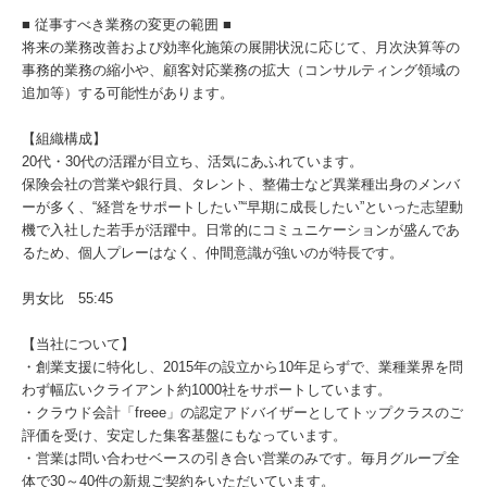
■ 従事すべき業務の変更の範囲 ■
将来の業務改善および効率化施策の展開状況に応じて、月次決算等の
事務的業務の縮小や、顧客対応業務の拡大（コンサルティング領域の
追加等）する可能性があります。
【組織構成】
20代・30代の活躍が目立ち、活気にあふれています。
保険会社の営業や銀行員、タレント、整備士など異業種出身のメンバ
ーが多く、“経営をサポートしたい”“早期に成長したい”といった志望動
機で入社した若手が活躍中。日常的にコミュニケーションが盛んであ
るため、個人プレーはなく、仲間意識が強いのが特長です。
男女比 55:45
【当社について】
・創業支援に特化し、2015年の設立から10年足らずで、業種業界を問
わず幅広いクライアント約1000社をサポートしています。
・クラウド会計「freee」の認定アドバイザーとしてトップクラスのご
評価を受け、安定した集客基盤にもなっています。
・営業は問い合わせベースの引き合い営業のみです。毎月グループ全
体で30～40件の新規ご契約をいただいています。