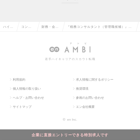
ハイク
コンサ
財務・会計
『税務コンサルタント（管理職候補）』創
ラス求
ルタン
コンサルタ
業支援の最前線！即戦力トップランナーと
人TOP
ト系の
ントの転職
してご活躍いただけますの求人情報
転職
若手ハイキャリアのスカウト転職
利用規約
求人情報に関するポリシー
個人情報の取り扱い
推奨環境
ヘルプ・お問い合わせ
参画のお問い合わせ
サイトマップ
エン会社概要
©
en Inc.
企業に直接エントリーできる特別求人です