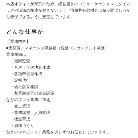
本店オフィスが東京のため、経営層とのコミュニケーションにタイム
ラグや認識の相違が起きないよう、情報共有の機会は短期間にしっか
り確保できるように想定しています。
どんな仕事か
【業務内容】
■支店長／マネージャ職候補（税務コンサルタント兼務）
業務領域は、
・巡回監査
・月次・年次決算作成
・各種申告書作成
・記帳代行
・会社設立相談
・創業融資等の資金調達
などのプレイ業務に加え、
・売上管理
・業務調整、人員管理
・後進育成
・組織づくり
などのマネジメント業務を少しずつお任せしていきます。