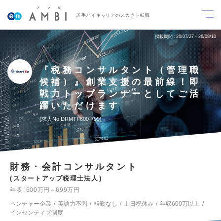
若手ハイキャリアのスカウト転職
掲載期間
26/07/27～26/08/10
『税務コンサルタント（管理職
候補）』創業支援の最前線！即
戦力トップランナーとしてご活
躍いただけます
求人No.DRMTI-600-799
財務・会計コンサルタント
スタートアップ税理士法人
年収
600万円～699万円
ベンチャー企業
英語力不問
転勤なし
土日祝休み
年収600万以上
インセンティブ制度