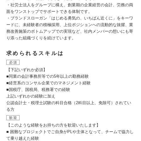
・社労士法人をグループに構え、創業期の企業経営の会計、労務の両
面をワンストップでサポートできる体制です。
・ブランドスローガン「はじめる勇気の、いちばん近くに」をキーワ
ードに、未経験者の積極採用、上位ポジションへの流動的な抜擢、業
務改善施策のボトムアップでの実現など、社内メンバーの想いにも寄
り添った組織づくりを続けています。
求められるスキルは
必須
【下記いずれか必須】
■同業の会計事務所等での5年以上の勤務経験
■経営系のコンサル企業でのマネジメント経験
■国税庁、国税局、税務署での経験
上記いずれかの経験に加え
公認会計士・税理士試験の科目合格（2科目以上、免除可）されてい
る方
歓迎
【このような経験をお持ちの方を歓迎いたします】
■ 困難なプロジェクトでご自身がPLや主体となって、チームで協力し
て乗り越えた経験