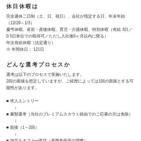
休日休暇は
完全週休二日制（土、日、祝日）、会社が指定する日、年末年始
（12/29～1/3）
慶弔休暇、産前・産後休暇、育児・介護休暇、特別休暇（有給 3日／
0.5日単位での取得可／ただし入社後6ヶ月以内に限る）
年次有給休暇（法定通り）
※ 年間休日： 121日
どんな選考プロセスか
選考は以下のプロセスで実施いたします。
2回の面接を想定していますが、ご経歴によっては1回の面接とする可
能性があります。
■ 求人エントリー
↓
■ 書類選考（当社のプレミアムスカウト経由でのご応募の方は免除）
↓
■ 面接（1～2回）
↓
■ 内定＆オファー面談（雇用条件等の調整）