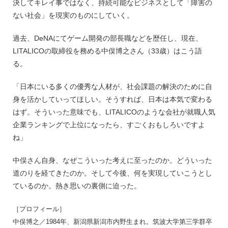
決してキレイ事ではなく、持続可能なビジネスとして「障害の
ない社会」を現実のものにしていく。
過去、DeNAにてゲーム開発の部長職などを歴任し、現在、
LITALICOの取締役を務める中俣博之さん（33歳）はこう語
る。
「日本にいる多くの優秀な人材が、社会課題の解決のために自
身を活かしていってほしい。そうすれば、日本は本気で変わる
はず。そういった意味でも、LITALICOのような会社が就職人気
企業ランキングで上位になったら、すごくおもしろいですよ
ね」
中俣さん自身、なぜこういった考えに至ったのか。どういった
道のりを経てきたのか。そして今後、何を実現していこうとし
ているのか。熱き思いの裏側に迫った。
［プロフィール］
中俣博之／1984年、新潟県新潟市内野生まれ。筑波大学第三学群卒