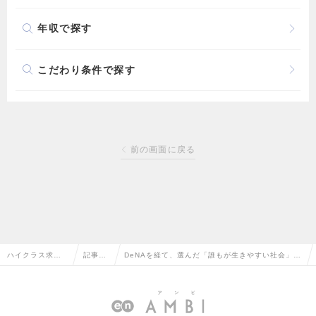
年収で探す
こだわり条件で探す
前の画面に戻る
ハイクラス求人T
記事一
DeNAを経て、選んだ「誰もが生きやすい社会」実
OP
覧
現への道