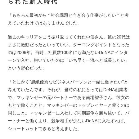
られた新人時代
「もちろん最初から “ 社会課題と向き合う仕事がしたい ” と考
えていたわけではありませんでした」
過去のキャリアをこう振り返ってくれた中俣さん。彼の20代は
まさに激動だったといっていい。ターニングポイントとなった
のは2006年。当時、社員数100名にも満たないDeNAにインタ
ーンで入社。抱いていたのは「いち早く一流へと成長したい」
という野心だった。
「とにかく“超絶優秀なビジネスパーソンと一緒に働きたい”と
考えていたんです。それが、当時の私にとってはDeNA創業者
で、マッキンゼーの元パートナーである南場智子さん。彼女の
もとで働くことと、マッキンゼーのトップレイヤーと働くのは
同じこと。マッキンゼーに入社して同期競争を勝ち抜いて、パ
ートナーと働くより、競争相手が少ないDeNAに入社すれば、
ショートカットできると考えました」