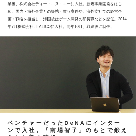
業後、株式会社ディー・エヌ・エーに入社。新規事業開発をはじ
め、国内・海外企業との提携・買収案件や、海外支社での経営企
画・戦略を担当し、帰国後はゲーム開発の部長職などを歴任。2014
年7月株式会社LITALICOに入社。同年10月、取締役に就任。
ベンチャーだったDeNAにインター
ンで入社。「南場智子」のもとで鍛え