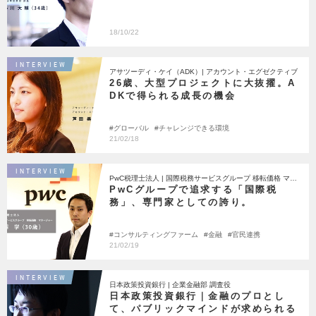
18/10/22
INTERVIEW
アサツーディ・ケイ（ADK）| アカウント・エグゼクティブ
26歳、大型プロジェクトに大抜擢。A
DKで得られる成長の機会
グローバル
チャレンジできる環境
21/02/18
INTERVIEW
PwC税理士法人 | 国際税務サービスグループ 移転価格 マネ
ージャー
PwCグループで追求する「国際税
務」、専門家としての誇り。
コンサルティングファーム
金融
官民連携
21/02/19
INTERVIEW
日本政策投資銀行 | 企業金融部 調査役
日本政策投資銀行｜金融のプロとし
て、パブリックマインドが求められる