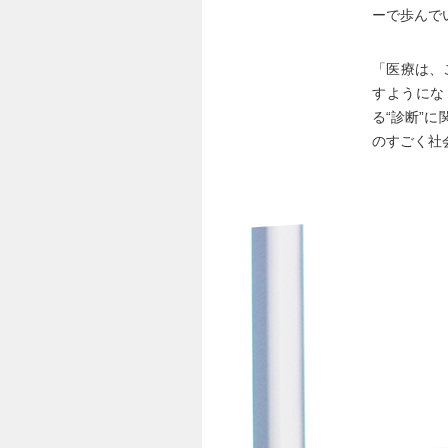
ーで歩んで
「医療は、
すようにな
る“診断”
のすごく社