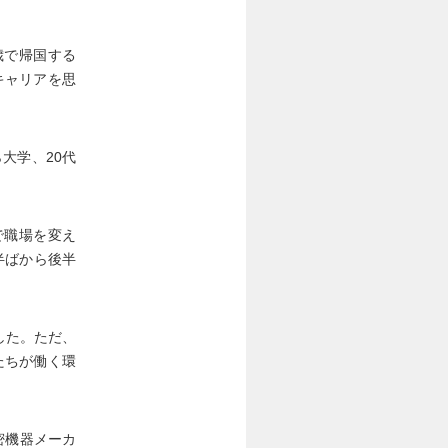
歳で帰国する
キャリアを思
大学、20代
で職場を変え
半ばから後半
。
した。ただ、
たちが働く環
密機器メーカ