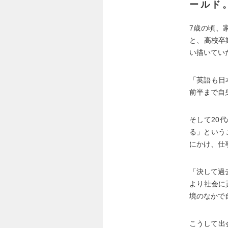
ールド
7歳の頃、
と、高校卒
い描いてい
「英語も日
前半まで自
そして20
る」という
にかけ、仕
「決して過
より社会に
境のなかで
こうして出