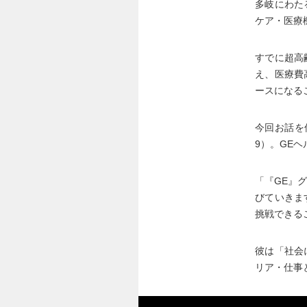
多岐にわた
ケア・医療
すでに超高
え、医療費
ースになる
今回お話を
9）。GE
「『GE』
びていきま
挑戦できる
彼は「社会
リア・仕事