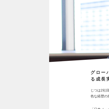
グロー
る成長
じつは2社
色な経歴の