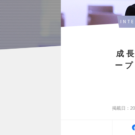
INT
成
ー
掲載日：2019