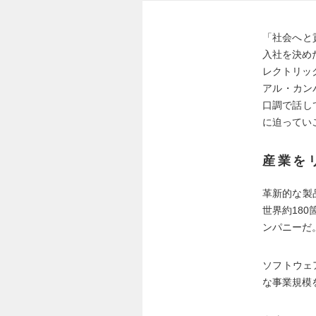
「社会へと
入社を決め
レクトリッ
アル・カン
口調で話し
に迫ってい
産業を
革新的な製
世界約18
ンパニーだ
ソフトウェ
な事業規模