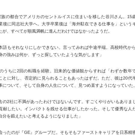
。
家族の都合でアメリカのセントルイスに住まいを移した谷川さん。15
業後に同志社大学へ。大学卒業後は「海外駐在できる仕事を」という
たが、すべてが順風満帆に進んだわけではなかったようだ。
本語もそれなりにしかできない。言ってみれば中途半端。高校時代から
身の強みは何か、ずっと探していたような気がします」
代のうちに2回の転職を経験。旧来的な価値観からすれば「わずか数年
ことに対し、否定的に見られることもあったはずだ。ただ、彼は20代
事について、そして自身の人生について、見つめ直すようになっていた
去の2社に不満があったわけではないんです。すごくやりがいもありま
貢献したい。インパクトを残せる仕事がしたかった。そして優秀な人
自分を鍛えたいと考えるようになりました」
会ったのが『GE』グループだ。そもそもファーストキャリアを日系精