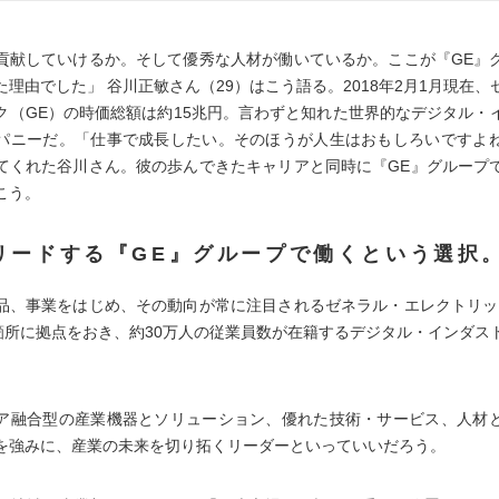
貢献していけるか。そして優秀な人材が働いているか。ここが『GE』
た理由でした」 谷川正敏さん（29）はこう語る。2018年2月1月現在、
ク（GE）の時価総額は約15兆円。言わずと知れた世界的なデジタル・
パニーだ。「仕事で成長したい。そのほうが人生はおもしろいですよ
てくれた谷川さん。彼の歩んできたキャリアと同時に『GE』グループ
こう。
リードする『GE』グループで働くという選択
品、事業をはじめ、その動向が常に注目されるゼネラル・エレクトリッ
0箇所に拠点をおき、約30万人の従業員数が在籍するデジタル・インダス
。
ア融合型の産業機器とソリューション、優れた技術・サービス、人材
を強みに、産業の未来を切り拓くリーダーといっていいだろう。