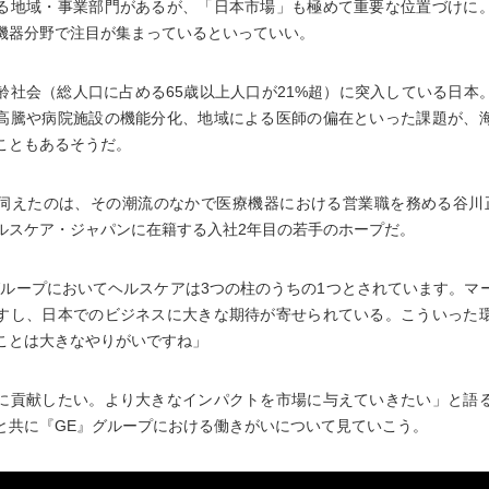
る地域・事業部門があるが、「日本市場」も極めて重要な位置づけに
機器分野で注目が集まっているといっていい。
齢社会（総人口に占める65歳以上人口が21%超）に突入している日本
高騰や病院施設の機能分化、地域による医師の偏在といった課題が、
こともあるそうだ。
伺えたのは、その潮流のなかで医療機器における営業職を務める谷川
ヘルスケア・ジャパンに在籍する入社2年目の若手のホープだ。
グループにおいてヘルスケアは3つの柱のうちの1つとされています。マ
すし、日本でのビジネスに大きな期待が寄せられている。こういった
ことは大きなやりがいですね」
に貢献したい。より大きなインパクトを市場に与えていきたい」と語
と共に『GE』グループにおける働きがいについて見ていこう。