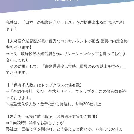
私共は、「日本一の職業紹介サービス」をご提供出来る自信がござい
ます！
【人材紹介業界歴が長い優秀なコンサルタントが担当 驚異の内定合格
率を誇ります】
⇒社長・取締役等の経営層と強いリレーションシップを持ってお付き
合いしており
その結果として、「書類通過率は常時、驚異の95％以上を推移」し
ております。
【「保有求人数」はトップクラスの保有数】
⇒「全紹介会社 及び 全求人サイト」でトップクラスの保有数を誇
っております。
※厳選優良求人数：数千社から厳選し、常時300社以上
【内定を「確実に勝ち取る」必勝選考対策をご提供】
⇒ご面談時に詳細をお話しますが、
弊社は「面接で何を聞かれ、どう答えると良いか」を知っておりま