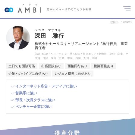
若手ハイキャリアのスカウト転職
登録日
17/09/15
フカタ マサユキ
深田 雅行
株式会社セールスキャリアエージェント / 執行役員 事業
責任者
年齢
60歳
ヘッドハンター歴
30年
担当エリア
北海道、東北、関東、甲
信越、北陸、東海、近畿、中国、四国、九州・沖縄
土日でも面談可能
出張面談あり
面接同行あり
模擬面接あり
企業とのパイプに自信あり
レジュメ指導に自信あり
インターネット広告・メディアに強い
営業系に強い
部長・次長クラスに強い
ベンチャー企業に強い
得意分野