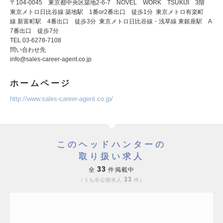
〒104-0045 東京都中央区築地2-6-7 NOVEL WORK TSUKIJI 3階
東京メトロ日比谷線 築地駅 1番or2番出口 徒歩1分 東京メトロ有楽町
線 新富町駅 4番出口 徒歩3分 東京メトロ日比谷線・浅草線 東銀座駅 A
7番出口 徒歩7分
TEL 03-6278-7108
問い合わせ先
info@sales-career-agent.co.jp
ホームページ
http://www.sales-career-agent.co.jp/
このヘッドハンターの
取り扱い求人
33
全
件掲載中
33
うち非公開求人
件