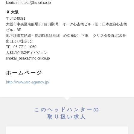
kouichi.hidaka@hq.cri.co.jp
大阪
〒542-0081
大阪市中央区南船場3丁目5番8号 オーク心斎橋ビル（旧：日本生命心斎橋
ビル）8F
地下鉄御堂筋線・長堀鶴見緑地線「心斎橋駅」下車 クリスタ長堀北10番
出口より徒歩3分
TEL 06-7711-1050
人材紹介第2ディビジョン
shokai_osaka@hq.cri.co.jp
ホームページ
http://www.arc-agency.jp/
このヘッドハンターの
取り扱い求人