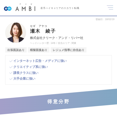
若手ハイキャリアのスカウト転職
登録日
18/02/19
セギ アヤコ
瀬木 綾子
株式会社クリーク・アンド・リバー社
ヘッドハンター歴
14年
担当エリア
関東
出張面談あり
模擬面接あり
レジュメ指導に自信あり
インターネット広告・メディアに強い
クリエイティブ系に強い
課長クラスに強い
大手企業に強い
得意分野