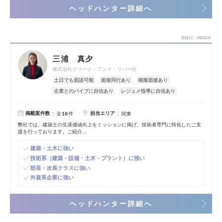
ヘッドハンター詳細へ
登録日
24/01/16
三浦 真夕
株式会社クリーク・アンド・リバー社
土日でも面談可能
面接同行あり
模擬面接あり
企業とのパイプに自信あり
レジュメ指導に自信あり
掲載案件数
担当エリア
全
10
件
関東
弊社では、建築士の生涯価値向上をミッションに掲げ、技術者専門に特化したご支
援を行っております。ご紹介…
建築・土木に強い
技術系（建築・設備・土木・プラント）に強い
部長・次長クラスに強い
外資系企業に強い
ヘッドハンター詳細へ