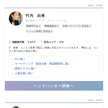
登録日
24/03/29
竹内 由希
株式会社クリーク・アンド・リバー社
面接同行あり
模擬面接あり
企業とのパイプに自信あり
レジュメ指導に自信あり
掲載案件数
担当エリア
全
23
件
関東
IT・映像・エンタメ業界で幅広い職種に対応させていただきます。 弊社には、エン
タメ系の会社の採用人事と…
ITに強い
マーケティング・販促企画・商品開発系に強い
課長クラスに強い
上場企業に強い
ヘッドハンター詳細へ
登録日
24/04/02