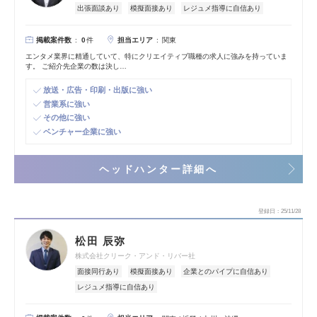
出張面談あり
模擬面接あり
レジュメ指導に自信あり
掲載案件数
担当エリア
0
件
関東
エンタメ業界に精通していて、特にクリエイティブ職種の求人に強みを持っていま
す。 ご紹介先企業の数は決し…
放送・広告・印刷・出版に強い
営業系に強い
その他に強い
ベンチャー企業に強い
ヘッドハンター詳細へ
登録日
25/11/28
松田 辰弥
株式会社クリーク・アンド・リバー社
面接同行あり
模擬面接あり
企業とのパイプに自信あり
レジュメ指導に自信あり