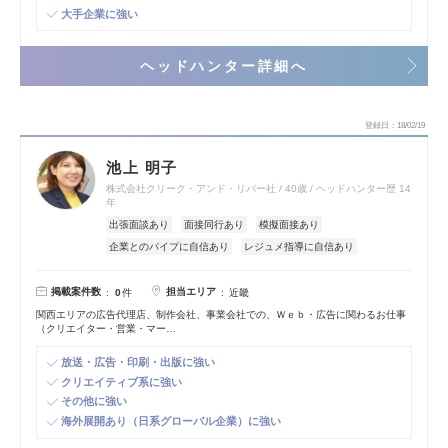
大手企業に強い
ヘッドハンター詳細へ
登録日
18/02/19
池上 明子
株式会社クリーク・アンド・リバー社
40歳
ヘッドハンター歴 14
年
出張面談あり
面接同行あり
模擬面接あり
企業とのパイプに自信あり
レジュメ指導に自信あり
掲載案件数
担当エリア
0
件
近畿
関西エリアの広告代理店、制作会社、事業会社での、Ｗｅｂ・広告に関わるお仕事
（クリエイター・営業・マー…
放送・広告・印刷・出版に強い
クリエイティブ系に強い
その他に強い
海外展開あり（日系グローバル企業）に強い