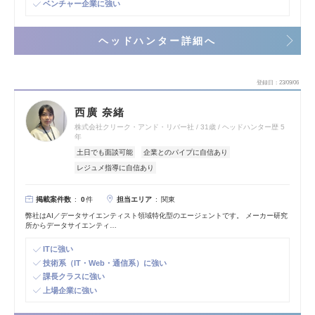
ベンチャー企業に強い
ヘッドハンター詳細へ
登録日
23/09/06
西廣 奈緒
株式会社クリーク・アンド・リバー社
31歳
ヘッドハンター歴 5
年
土日でも面談可能
企業とのパイプに自信あり
レジュメ指導に自信あり
掲載案件数
担当エリア
0
件
関東
弊社はAI／データサイエンティスト領域特化型のエージェントです。 メーカー研究
所からデータサイエンティ…
ITに強い
技術系（IT・Web・通信系）に強い
課長クラスに強い
上場企業に強い