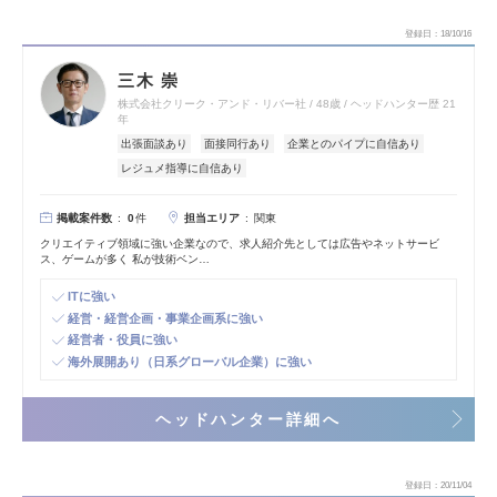
登録日
18/10/16
三木 崇
株式会社クリーク・アンド・リバー社
48歳
ヘッドハンター歴 21
年
出張面談あり
面接同行あり
企業とのパイプに自信あり
レジュメ指導に自信あり
掲載案件数
担当エリア
0
件
関東
クリエイティブ領域に強い企業なので、求人紹介先としては広告やネットサービ
ス、ゲームが多く 私が技術ベン…
ITに強い
経営・経営企画・事業企画系に強い
経営者・役員に強い
海外展開あり（日系グローバル企業）に強い
ヘッドハンター詳細へ
登録日
20/11/04