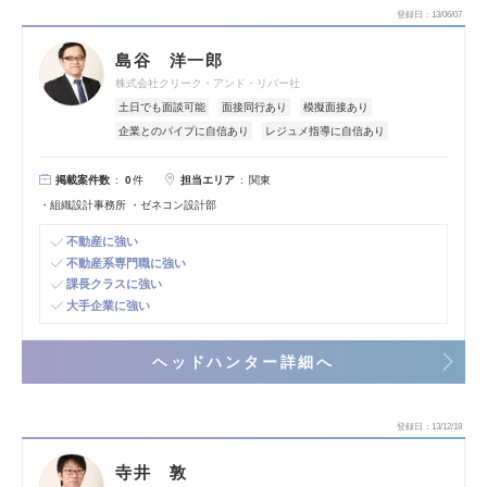
登録日
13/06/07
島谷 洋一郎
株式会社クリーク・アンド・リバー社
土日でも面談可能
面接同行あり
模擬面接あり
企業とのパイプに自信あり
レジュメ指導に自信あり
掲載案件数
担当エリア
0
件
関東
・組織設計事務所 ・ゼネコン設計部
不動産に強い
不動産系専門職に強い
課長クラスに強い
大手企業に強い
ヘッドハンター詳細へ
登録日
13/12/18
寺井 敦