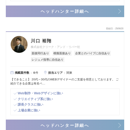
ヘッドハンター詳細へ
登録日
25/06/20
川口 裕翔
株式会社クリーク・アンド・リバー社
面接同行あり
模擬面接あり
企業とのパイプに自信あり
レジュメ指導に自信あり
掲載案件数
担当エリア
0
件
関東
【できること】 20代～30代のWEBデザイナーのご支援を得意としております。 ご
紹介できる企業は有名ベ…
Web制作・Webデザインに強い
クリエイティブ系に強い
課長クラスに強い
上場企業に強い
ヘッドハンター詳細へ