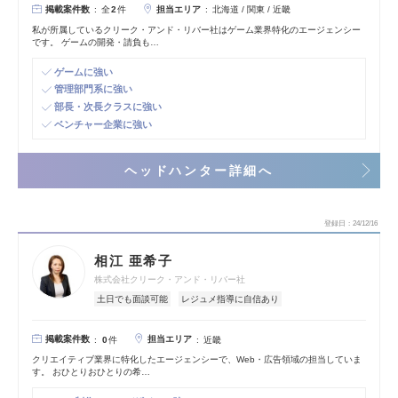
掲載案件数
担当エリア
全
2
件
北海道 / 関東 / 近畿
私が所属しているクリーク・アンド・リバー社はゲーム業界特化のエージェンシー
です。 ゲームの開発・請負も…
ゲームに強い
管理部門系に強い
部長・次長クラスに強い
ベンチャー企業に強い
ヘッドハンター詳細へ
登録日
24/12/16
相江 亜希子
株式会社クリーク・アンド・リバー社
土日でも面談可能
レジュメ指導に自信あり
掲載案件数
担当エリア
0
件
近畿
クリエイティブ業界に特化したエージェンシーで、Web・広告領域の担当していま
す。 おひとりおひとりの希…