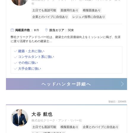
年
土日でも面談可能
面接同行あり
模擬面接あり
企業とのパイプに自信あり
レジュメ指導に自信あり
掲載案件数
担当エリア
0
件
関東
弊社クリークアンドリバー社は、建築士の生涯価値向上をミッションに掲げ、生涯
に渡り活躍するための建築士…
建築・土木に強い
コンサルタント系に強い
その他に強い
大手企業に強い
ヘッドハンター詳細へ
登録日
22/04/05
大谷 航也
株式会社クリーク・アンド・リバー社
土日でも面談可能
模擬面接あり
企業とのパイプに自信あり