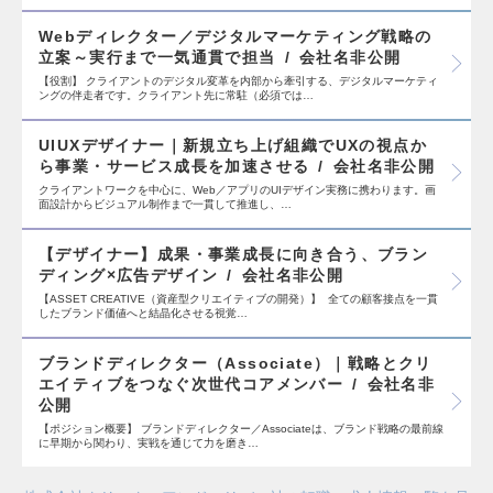
Webディレクター／デジタルマーケティング戦略の
立案～実行まで一気通貫で担当
会社名非公開
【役割】 クライアントのデジタル変革を内部から牽引する、デジタルマーケティ
ングの伴走者です。クライアント先に常駐（必須では…
UIUXデザイナー｜新規立ち上げ組織でUXの視点か
ら事業・サービス成長を加速させる
会社名非公開
クライアントワークを中心に、Web／アプリのUIデザイン実務に携わります。画
面設計からビジュアル制作まで一貫して推進し、…
【デザイナー】成果・事業成長に向き合う、ブラン
ディング×広告デザイン
会社名非公開
【ASSET CREATIVE（資産型クリエイティブの開発）】 全ての顧客接点を一貫
したブランド価値へと結晶化させる視覚…
ブランドディレクター（Associate）｜戦略とクリ
エイティブをつなぐ次世代コアメンバー
会社名非
公開
【ポジション概要】 ブランドディレクター／Associateは、ブランド戦略の最前線
に早期から関わり、実戦を通じて力を磨き…