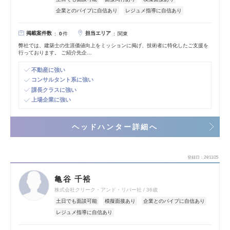
企業とのパイプに自信あり
レジュメ指導に自信あり
掲載案件数
担当エリア
0
件
関東
弊社では、建築士の生涯価値向上をミッションに掲げ、技術者に特化したご支援を
行っております。 ご紹介先企…
不動産に強い
コンサルタント系に強い
課長クラスに強い
上場企業に強い
ヘッドハンター詳細へ
登録日
24/11/25
亀谷 千裕
株式会社クリーク・アンド・リバー社
36歳
土日でも面談可能
模擬面接あり
企業とのパイプに自信あり
レジュメ指導に自信あり