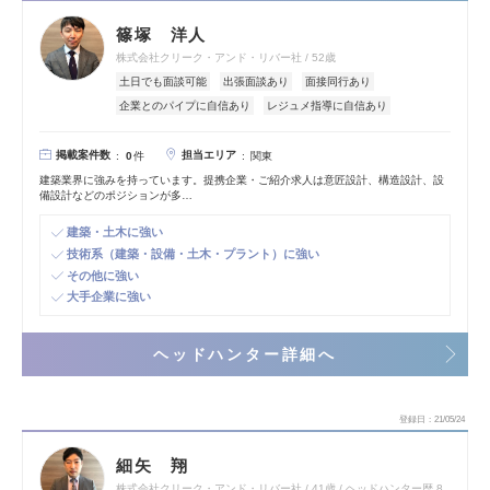
篠塚 洋人
株式会社クリーク・アンド・リバー社
52歳
土日でも面談可能
出張面談あり
面接同行あり
企業とのパイプに自信あり
レジュメ指導に自信あり
掲載案件数
担当エリア
0
件
関東
建築業界に強みを持っています。提携企業・ご紹介求人は意匠設計、構造設計、設
備設計などのポジションが多…
建築・土木に強い
技術系（建築・設備・土木・プラント）に強い
その他に強い
大手企業に強い
ヘッドハンター詳細へ
登録日
21/05/24
細矢 翔
株式会社クリーク・アンド・リバー社
41歳
ヘッドハンター歴 8