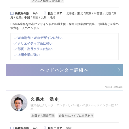
レジュメ指導に自信あり
掲載案件数
担当エリア
0
件
北海道 / 東北 / 関東 / 甲信越 / 北陸 / 東
海 / 近畿 / 中国 / 四国 / 九州・沖縄
IT/Web業界を中心にデザイン職の転職支援・採用支援業務に従事。 求職者と企業の
双方を一人のコンサル…
Web制作・Webデザインに強い
クリエイティブ系に強い
部長・次長クラスに強い
上場企業に強い
ヘッドハンター詳細へ
登録日
22/04/06
久保木 浩史
株式会社クリーク・アンド・リバー社
40歳
ヘッドハンター歴 10
年
土日でも面談可能
企業とのパイプに自信あり
掲載案件数
担当エリア
0
件
関東