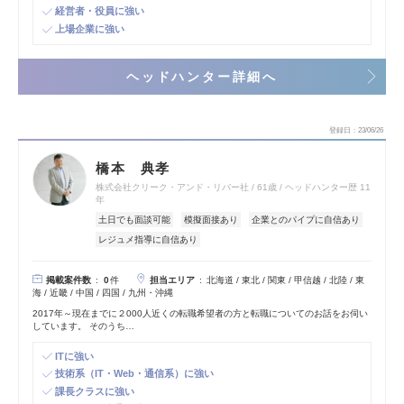
経営者・役員に強い
上場企業に強い
ヘッドハンター詳細へ
登録日
23/06/26
橋本 典孝
株式会社クリーク・アンド・リバー社
61歳
ヘッドハンター歴 11
年
土日でも面談可能
模擬面接あり
企業とのパイプに自信あり
レジュメ指導に自信あり
掲載案件数
担当エリア
0
件
北海道 / 東北 / 関東 / 甲信越 / 北陸 / 東
海 / 近畿 / 中国 / 四国 / 九州・沖縄
2017年～現在までに２000人近くの転職希望者の方と転職についてのお話をお伺い
しています。 そのうち…
ITに強い
技術系（IT・Web・通信系）に強い
課長クラスに強い