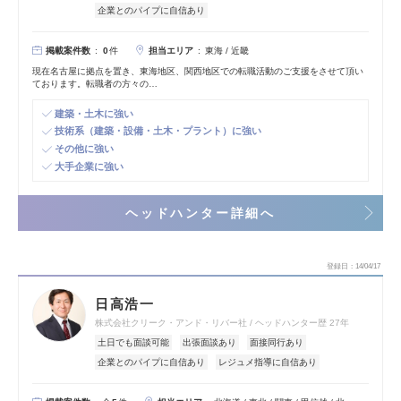
企業とのパイプに自信あり
掲載案件数
担当エリア
0
件
東海 / 近畿
現在名古屋に拠点を置き、東海地区、関西地区での転職活動のご支援をさせて頂い
ております。転職者の方々の…
建築・土木に強い
技術系（建築・設備・土木・プラント）に強い
その他に強い
大手企業に強い
ヘッドハンター詳細へ
登録日
14/04/17
日高浩一
株式会社クリーク・アンド・リバー社
ヘッドハンター歴 27年
土日でも面談可能
出張面談あり
面接同行あり
企業とのパイプに自信あり
レジュメ指導に自信あり