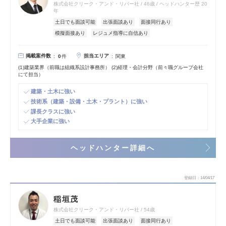
株式会社クリーク・アンド・リバー社
46歳
ヘッドハンター歴 20
年
土日でも面談可能
出張面談あり
面接同行あり
模擬面接あり
レジュメ指導に自信あり
掲載案件数
担当エリア
0
件
関東
(1)建築業界（前職は組織系設計事務所） (2)経理・会計分野（前々職グループ会社
にて担当）
建築・土木に強い
技術系（建築・設備・土木・プラント）に強い
課長クラスに強い
大手企業に強い
ヘッドハンター詳細へ
登録日
14/04/17
稲垣茂
株式会社クリーク・アンド・リバー社
54歳
土日でも面談可能
出張面談あり
面接同行あり