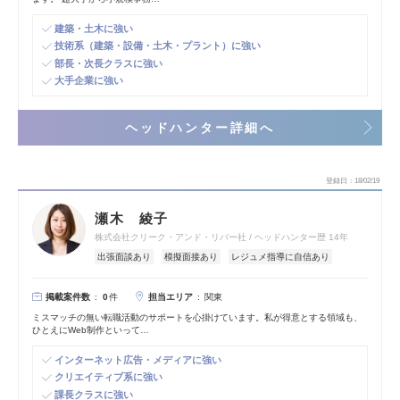
建築・土木に強い
技術系（建築・設備・土木・プラント）に強い
部長・次長クラスに強い
大手企業に強い
ヘッドハンター詳細へ
登録日
18/02/19
瀬木 綾子
株式会社クリーク・アンド・リバー社
ヘッドハンター歴 14年
出張面談あり
模擬面接あり
レジュメ指導に自信あり
掲載案件数
担当エリア
0
件
関東
ミスマッチの無い転職活動のサポートを心掛けています。私が得意とする領域も、
ひとえにWeb制作といって…
インターネット広告・メディアに強い
クリエイティブ系に強い
課長クラスに強い