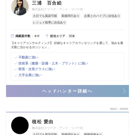
三浦 百合絵
株式会社クリーク・アンド・リバー社
土日でも面談可能
面接同行あり
企業とのパイプに自信あり
レジュメ指導に自信あり
掲載案件数
担当エリア
0
件
関東
【キャリアコンサルティング】 詳細なキャリアカウンセリングを通じて、強みを最
大限に活かせるポジション…
不動産に強い
技術系（建築・設備・土木・プラント）に強い
部長・次長クラスに強い
大手企業に強い
ヘッドハンター詳細へ
登録日
24/06/26
植松 愛由
株式会社クリーク・アンド・リバー社
土日でも面談可能
面接同行あり
模擬面接あり