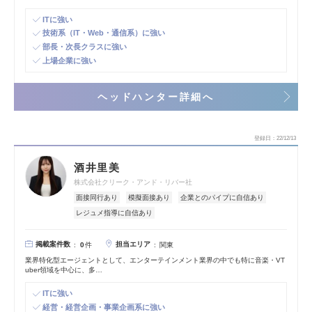
ITに強い
技術系（IT・Web・通信系）に強い
部長・次長クラスに強い
上場企業に強い
ヘッドハンター詳細へ
登録日
22/12/13
酒井里美
株式会社クリーク・アンド・リバー社
面接同行あり
模擬面接あり
企業とのパイプに自信あり
レジュメ指導に自信あり
掲載案件数
担当エリア
0
件
関東
業界特化型エージェントとして、エンターテインメント業界の中でも特に音楽・VT
uber領域を中心に、多…
ITに強い
経営・経営企画・事業企画系に強い