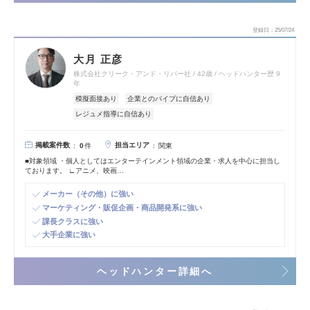
登録日
25/07/24
大月 正彦
株式会社クリーク・アンド・リバー社
42歳
ヘッドハンター歴 9
年
模擬面接あり
企業とのパイプに自信あり
レジュメ指導に自信あり
掲載案件数
担当エリア
0
件
関東
■対象領域 ・個人としてはエンターテインメント領域の企業・求人を中心に担当し
ております。 ∟アニメ、映画…
メーカー（その他）に強い
マーケティング・販促企画・商品開発系に強い
課長クラスに強い
大手企業に強い
ヘッドハンター詳細へ