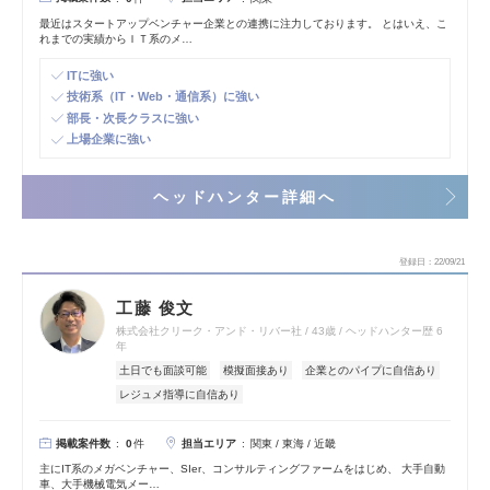
最近はスタートアップベンチャー企業との連携に注力しております。 とはいえ、こ
れまでの実績からＩＴ系のメ…
ITに強い
技術系（IT・Web・通信系）に強い
部長・次長クラスに強い
上場企業に強い
ヘッドハンター詳細へ
登録日
22/09/21
工藤 俊文
株式会社クリーク・アンド・リバー社
43歳
ヘッドハンター歴 6
年
土日でも面談可能
模擬面接あり
企業とのパイプに自信あり
レジュメ指導に自信あり
掲載案件数
担当エリア
0
件
関東 / 東海 / 近畿
主にIT系のメガベンチャー、SIer、コンサルティングファームをはじめ、 大手自動
車、大手機械電気メー…