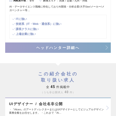
掲載案件数
担当エリア
0
件
関東 / 近畿 / 九州・沖縄
AI・データサイエンス職種に特化しておりAI開発・分析企業/大手Sier/メーカー/メ
ガベンチャー等…
ITに強い
技術系（IT・Web・通信系）に強い
課長クラスに強い
上場企業に強い
ヘッドハンター詳細へ
この紹介会社の
取り扱い求人
45
全
件掲載中
40
うち非公開求人
件
UIデザイナー
会社名非公開
・『Alceo』のアートディレクターまたはUIデザイナーとしてビジュアルデザイン
業務全般をお任せします。 ・これまで『Al…