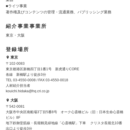
■ライツ事業
著作権及びコンテンツの管理・流通業務、パブリッシング業務
紹介事業事業所
東京・大阪
登録場所
東京
〒102-0083
東京都港区新橋四丁目1番1号 新虎通りCORE
各線 新橋駅より徒歩3分
TEL 03-4550-0008 / FAX 03-4550-0018
人材紹介担当者
kouichi.hidaka@hq.cri.co.jp
大阪
〒542-0081
大阪市中央区南船場3丁目5番8号 オーク心斎橋ビル（旧：日本生命心斎橋
ビル）8F
地下鉄御堂筋線・長堀鶴見緑地線「心斎橋駅」下車 クリスタ長堀北10番
出口より徒歩3分