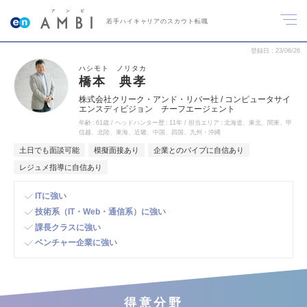
若手ハイキャリアのスカウト転職
登録日
23/06/26
ハシモト ノリタカ
橋本 典孝
株式会社クリーク・アンド・リバー社 / コンピュータサイ
エンスディビジョン チーフエージェント
年齢
61歳
ヘッドハンター歴
11年
担当エリア
北海道、東北、関東、甲
信越、北陸、東海、近畿、中国、四国、九州・沖縄
土日でも面談可能
模擬面接あり
企業とのパイプに自信あり
レジュメ指導に自信あり
ITに強い
技術系（IT・Web・通信系）に強い
課長クラスに強い
ベンチャー企業に強い
得意分野