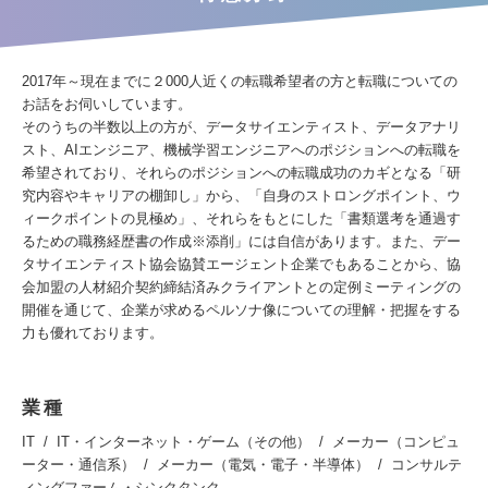
2017年～現在までに２000人近くの転職希望者の方と転職についての
お話をお伺いしています。
そのうちの半数以上の方が、データサイエンティスト、データアナリ
スト、AIエンジニア、機械学習エンジニアへのポジションへの転職を
希望されており、それらのポジションへの転職成功のカギとなる「研
究内容やキャリアの棚卸し」から、「自身のストロングポイント、ウ
ィークポイントの見極め」、それらをもとにした「書類選考を通過す
るための職務経歴書の作成※添削」には自信があります。また、デー
タサイエンティスト協会協賛エージェント企業でもあることから、協
会加盟の人材紹介契約締結済みクライアントとの定例ミーティングの
開催を通じて、企業が求めるペルソナ像についての理解・把握をする
力も優れております。
業種
IT
IT・インターネット・ゲーム（その他）
メーカー（コンピュ
ーター・通信系）
メーカー（電気・電子・半導体）
コンサルテ
ィングファーム・シンクタンク