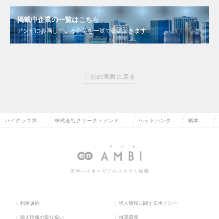
掲載中企業の一覧はこちら
アンビに参画している企業を一覧で確認できます
前の画面に戻る
ハイクラス求人
株式会社クリーク・アンド・
ヘッドハンター
橋本 典
TOP
リバー社
情報
孝
若手ハイキャリアのスカウト転職
利用規約
求人情報に関するポリシー
個人情報の取り扱い
推奨環境