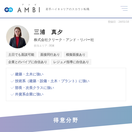
若手ハイキャリアのスカウト転職
登録日
24/01/16
三浦 真夕
株式会社クリーク・アンド・リバー社
担当エリア
関東
土日でも面談可能
面接同行あり
模擬面接あり
企業とのパイプに自信あり
レジュメ指導に自信あり
建築・土木に強い
技術系（建築・設備・土木・プラント）に強い
部長・次長クラスに強い
外資系企業に強い
得意分野