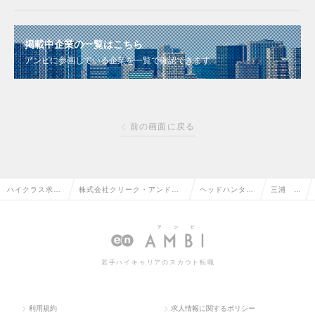
掲載中企業の一覧はこちら
アンビに参画している企業を一覧で確認できます
前の画面に戻る
ハイクラス求人
株式会社クリーク・アンド・
ヘッドハンター
三浦 真
TOP
リバー社
情報
夕
若手ハイキャリアのスカウト転職
利用規約
求人情報に関するポリシー