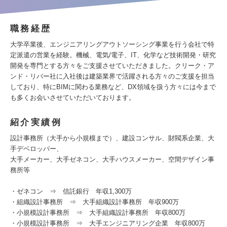
職務経歴
大学卒業後、エンジニアリングアウトソーシング事業を行う会社で特
定派遣の営業を経験。機械、電気/電子、IT、化学など技術開発・研究
開発を専門とする方々をご支援させていただきました。クリーク・ア
ンド・リバー社に入社後は建築業界で活躍される方々のご支援を担当
しており、特にBIMに関わる業務など、DX領域を扱う方々には今まで
も多くお会いさせていただいております。
紹介実績例
設計事務所（大手から小規模まで）、建設コンサル、財閥系企業、大
手デベロッパー、
大手メーカー、大手ゼネコン、大手ハウスメーカー、空間デザイン事
務所等
・ゼネコン ⇒ 信託銀行 年収1,300万
・組織設計事務所 ⇒ 大手組織設計事務所 年収900万
・小規模設計事務所 ⇒ 大手組織設計事務所 年収800万
・小規模設計事務所 ⇒ 大手エンジニアリング企業 年収800万