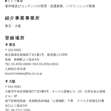
■ライツ事業
著作権及びコンテンツの管理・流通業務、パブリッシング業務
紹介事業事業所
東京・大阪
登録場所
東京
〒102-0083
東京都港区新橋四丁目1番1号 新虎通りCORE
各線 新橋駅より徒歩3分
TEL 03-4550-0008 / FAX 03-4550-0018
人材紹介担当者
kouichi.hidaka@hq.cri.co.jp
大阪
〒542-0081
大阪市中央区南船場3丁目5番8号 オーク心斎橋ビル（旧：日本生命心斎橋
ビル）8F
地下鉄御堂筋線・長堀鶴見緑地線「心斎橋駅」下車 クリスタ長堀北10番
出口より徒歩3分
TEL 06-7711-1050