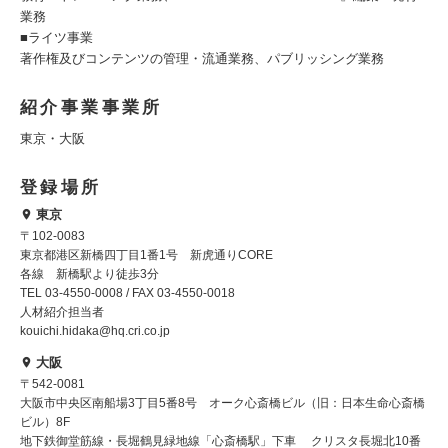
業務
■ライツ事業
著作権及びコンテンツの管理・流通業務、パブリッシング業務
紹介事業事業所
東京・大阪
登録場所
東京
〒102-0083
東京都港区新橋四丁目1番1号 新虎通りCORE
各線 新橋駅より徒歩3分
TEL 03-4550-0008 / FAX 03-4550-0018
人材紹介担当者
kouichi.hidaka@hq.cri.co.jp
大阪
〒542-0081
大阪市中央区南船場3丁目5番8号 オーク心斎橋ビル（旧：日本生命心斎橋
ビル）8F
地下鉄御堂筋線・長堀鶴見緑地線「心斎橋駅」下車 クリスタ長堀北10番