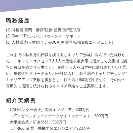
職務経歴
(1) 財務省 税関：麻薬/銃器 監視取締監視官
(2) Sier：ITエンジニア/カスタマーサポート
(3) 人材派遣/人材紹介：RA/CA(両面型 転職支援エージェント)
これまでの私自身の転職を繰り返しキャリア形成に悩んでいた経験か
ら、「キャリアサクセス(1人1人の個性を最大限に活かして充実感に満
ちた毎日を過ごせる事こと)」を叶える人を日本中に溢れさせたいと思
い、株式会社クリーク＆リバー社に入社。若手層のキャリアチェンジ/
キャリアアップ支援を得意とし、目の前の転職だけでなく、その先の
長期的に活躍し続けられるキャリア戦略をご提案致します。
紹介実績例
・CADベンダー会社／開発エンジニア／430万円
→ITメガベンチャー／データサイエンティスト／600万円
・大手製造業／研究開発／550万円
→HRtech企業／機械学習エンジニア／720万円