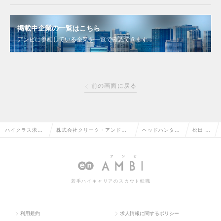
掲載中企業の一覧はこちら
アンビに参画している企業を一覧で確認できます
前の画面に戻る
ハイクラス求人
株式会社クリーク・アンド・
ヘッドハンター
松田 辰
TOP
リバー社
情報
弥
若手ハイキャリアのスカウト転職
利用規約
求人情報に関するポリシー