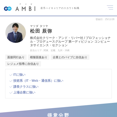
若手ハイキャリアのスカウト転職
登録日
25/11/28
マツダ タツヤ
松田 辰弥
株式会社クリーク・アンド・リバー社 / プロフェッショナ
ル・プロデュースグループ 第一ディビジョン コンピュー
タサイエンス・セクション
担当エリア
関東、近畿、九州・沖縄
面接同行あり
模擬面接あり
企業とのパイプに自信あり
レジュメ指導に自信あり
ITに強い
技術系（IT・Web・通信系）に強い
課長クラスに強い
上場企業に強い
得意分野