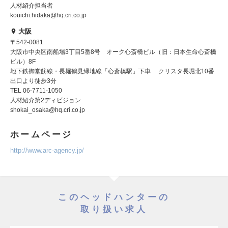
人材紹介担当者
kouichi.hidaka@hq.cri.co.jp
大阪
〒542-0081
大阪市中央区南船場3丁目5番8号 オーク心斎橋ビル（旧：日本生命心斎橋
ビル）8F
地下鉄御堂筋線・長堀鶴見緑地線「心斎橋駅」下車 クリスタ長堀北10番
出口より徒歩3分
TEL 06-7711-1050
人材紹介第2ディビジョン
shokai_osaka@hq.cri.co.jp
ホームページ
http://www.arc-agency.jp/
このヘッドハンターの
取り扱い求人