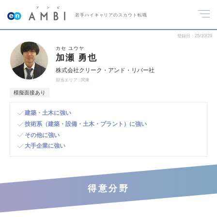
若手ハイキャリアのスカウト転職
登録日
25/10/29
カセ ユウヤ
加瀬 勇也
株式会社クリーク・アンド・リバー社
担当エリア
関東
模擬面接あり
建築・土木に強い
技術系（建築・設備・土木・プラント）に強い
その他に強い
大手企業に強い
得意分野