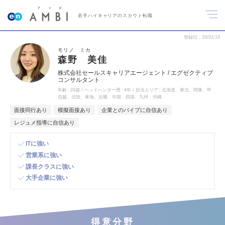
若手ハイキャリアのスカウト転職
登録日
26/01/19
モリノ ミカ
森野 美佳
株式会社セールスキャリアエージェント / エグゼクティブ
コンサルタント
年齢
29歳
ヘッドハンター歴
4年
担当エリア
北海道、東北、関東、甲
信越、北陸、東海、近畿、中国、四国、九州・沖縄
面接同行あり
模擬面接あり
企業とのパイプに自信あり
レジュメ指導に自信あり
ITに強い
営業系に強い
課長クラスに強い
大手企業に強い
得意分野