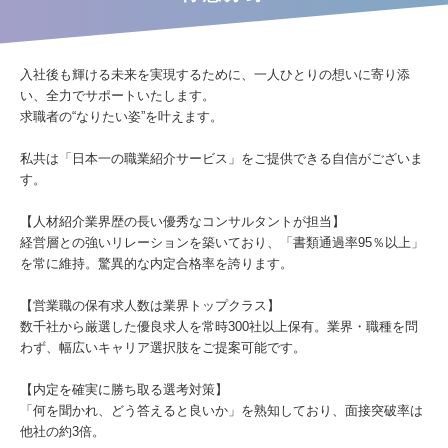
入社後も輝ける未来を実現するために、一人ひとりの想いに寄り添
い、全力でサポートいたします。
求職者の“なりたい姿”を叶えます。
私共は「日本一の職業紹介サービス」をご提供できる自信がございま
す。
【人材紹介業界歴の長い優秀なコンサルタントが担当】
経営層との強いリレーションを築いており、「書類通過率95％以上」
を常に維持。驚異的な内定合格率を誇ります。
【営業職の保有求人数は業界トップクラス】
数千社から厳選した優良求人を常時300社以上保有。業界・職種を問
わず、幅広いキャリア選択肢をご提案可能です。
【内定を確実に勝ち取る選考対策】
「何を聞かれ、どう答えると良いか」を熟知しており、面接突破率は
他社の約3倍。