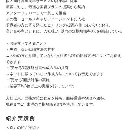
個人向け高級美容サービスの営業職に従事
顧客に対し、最適な美容プランの提案から契約、
アフターフォローまで一貫して担当
その後、セールスキャリアエージェントに入社
求職者の方に寄り添ったヒアリング/提案を常に心がけており、
高い合格率とともに、入社後1年以内の短期離職率0%を継続している
＜お役立ちできること＞
・失敗しない転職方法の共有
→90%の方が意識していない”入社後活躍”の転職方法についてお伝え
できます
・”受かる”職務経歴書作成方法の共有
→ネットに載っていない作成方法についてお伝えできます
・”受かる”面接対策の実施
→業界平均3倍以上の実績を誇っています
入社以来、面接対策に強みを持ち、面接通過率50％を維持。
現在まで1年未満の早期離職者0％を実現しています。
紹介実績例
＜直近の紹介実績＞