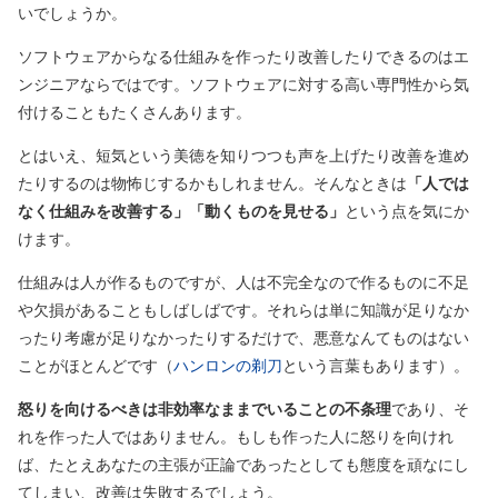
いでしょうか。
ソフトウェアからなる仕組みを作ったり改善したりできるのはエ
ンジニアならではです。ソフトウェアに対する高い専門性から気
付けることもたくさんあります。
とはいえ、短気という美徳を知りつつも声を上げたり改善を進め
たりするのは物怖じするかもしれません。そんなときは
「人では
なく仕組みを改善する」「動くものを見せる」
という点を気にか
けます。
仕組みは人が作るものですが、人は不完全なので作るものに不足
や欠損があることもしばしばです。それらは単に知識が足りなか
ったり考慮が足りなかったりするだけで、悪意なんてものはない
ことがほとんどです（
ハンロンの剃刀
という言葉もあります）。
怒りを向けるべきは非効率なままでいることの不条理
であり、そ
れを作った人ではありません。もしも作った人に怒りを向けれ
ば、たとえあなたの主張が正論であったとしても態度を頑なにし
てしまい、改善は失敗するでしょう。