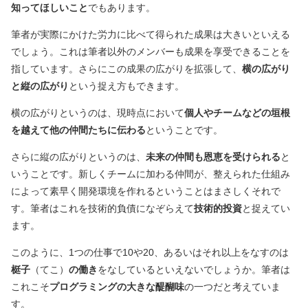
知ってほしいこと
でもあります。
筆者が実際にかけた労力に比べて得られた成果は大きいといえる
でしょう。これは筆者以外のメンバーも成果を享受できることを
指しています。さらにこの成果の広がりを拡張して、
横の広がり
と縦の広がり
という捉え方もできます。
横の広がりというのは、現時点において
個人やチームなどの垣根
を越えて他の仲間たちに伝わる
ということです。
さらに縦の広がりというのは、
未来の仲間も恩恵を受けられる
と
いうことです。新しくチームに加わる仲間が、整えられた仕組み
によって素早く開発環境を作れるということはまさしくそれで
す。筆者はこれを技術的負債になぞらえて
技術的投資
と捉えてい
ます。
このように、1つの仕事で10や20、あるいはそれ以上をなすのは
梃子
（てこ）
の働き
をなしているといえないでしょうか。筆者は
これこそ
プログラミングの大きな醍醐味
の一つだと考えていま
す。