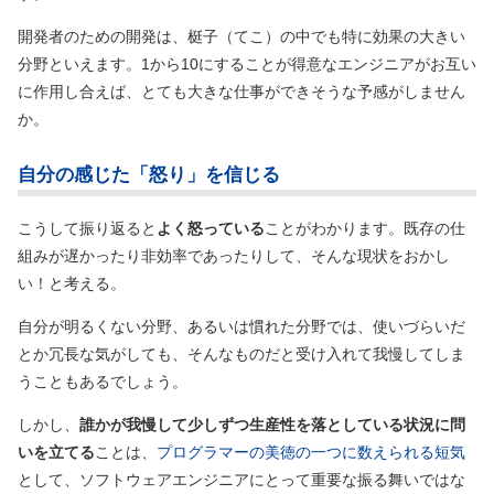
開発者のための開発は、梃子
（てこ）
の中でも特に効果の大きい
分野といえます。1から10にすることが得意なエンジニアがお互い
に作用し合えば、とても大きな仕事ができそうな予感がしません
か。
自分の感じた「怒り」を信じる
こうして振り返ると
よく怒っている
ことがわかります。既存の仕
組みが遅かったり非効率であったりして、そんな現状をおかし
い！と考える。
自分が明るくない分野、あるいは慣れた分野では、使いづらいだ
とか冗長な気がしても、そんなものだと受け入れて我慢してしま
うこともあるでしょう。
しかし、
誰かが我慢して少しずつ生産性を落としている状況に問
いを立てる
ことは、
プログラマーの美徳の一つに数えられる短気
として、ソフトウェアエンジニアにとって重要な振る舞いではな