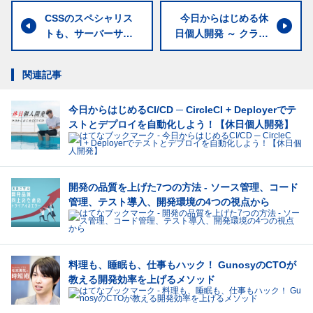
CSSのスペシャリス
今日からはじめる休
トも、サーバーサイ
日個人開発 ～ クラウ
ドを知れば視野が広
ドサービスの選定か
がる！ Incrementsが
ら、WebサーバでPH
関連記事
目指すT型エンジニア
Pを動かすまで
の育成
今日からはじめるCI/CD ─ CircleCI + Deployerでテ
ストとデプロイを自動化しよう！【休日個人開発】
開発の品質を上げた7つの方法 - ソース管理、コード
管理、テスト導入、開発環境の4つの視点から
料理も、睡眠も、仕事もハック！ GunosyのCTOが
教える開発効率を上げるメソッド