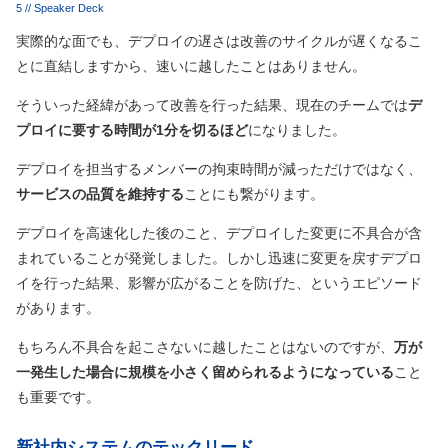
5 // Speaker Deck
実際的な面でも、デプロイの遅さは改善のサイクルが遅くなるこ
とに直結しますから、速いに越したことはありません。
そういった経緯があって改善を行った結果、現在のチームでは
デ
プロイに要する時間が1分を切るほど
になりました。
デプロイを担当するメンバーの拘束時間が減っただけではなく、
サービスの品質を維持する
ことにも繋がります。
デプロイを高速化した後のこと、デプロイした変更に不具合が含
まれていることが発覚しました。しかし迅速に変更を戻すデプロ
イを行った結果、影響が広がることを防げた、というエピソード
があります。
もちろん不具合を起こさないに越したことはないのですが、
万が
一発生した場合に規模を小さく留められるようになっている
こと
も重要です。
新社内システムのテックリード