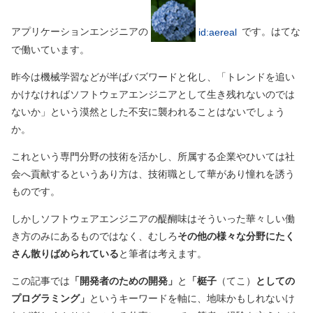
アプリケーションエンジニアの
です。はてな
id:aereal
で働いています。
昨今は機械学習などが半ばバズワードと化し、「トレンドを追い
かけなければソフトウェアエンジニアとして生き残れないのでは
ないか」という漠然とした不安に襲われることはないでしょう
か。
これという専門分野の技術を活かし、所属する企業やひいては社
会へ貢献するというあり方は、技術職として華があり憧れを誘う
ものです。
しかしソフトウェアエンジニアの醍醐味はそういった華々しい働
き方のみにあるものではなく、むしろ
その他の様々な分野にたく
さん散りばめられている
と筆者は考えます。
この記事では
「開発者のための開発」
と
「梃子
（てこ）
としての
プログラミング」
というキーワードを軸に、地味かもしれないけ