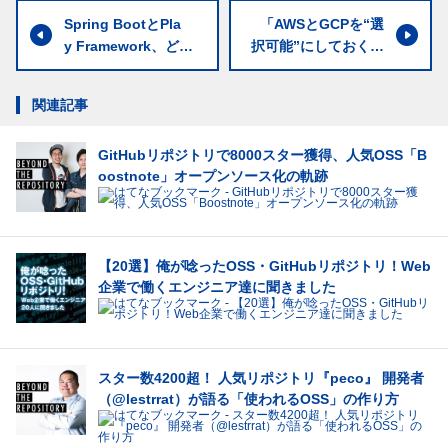
Spring BootとPla
「AWSとGCPを“選
y Framework、どっ
択可能”にしておく」
ちがどう良いの？ 専
LIFULLに学ぶ長生き
門家が5つの視点で徹
するインフラ構築術
関連記事
底解説
GitHubリポジトリで8000スター獲得、人気OSS「B
oostnote」オープンソース化の軌跡
【20選】俺が唸ったOSS・GitHubリポジトリ！Web
企業で働くエンジニア達に聞きました
スター数4200超！ 人気リポジトリ『peco』 開発者
（@lestrrat）が語る「使われるOSS」の作り方