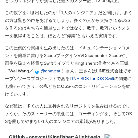
とつのリポジトリが獲得した最大のスター数、13,000以上。
この数字を叩き出したのが「1人のエンジニア」だと聞けば、多く
の方は驚きの声をあげるでしょう。多くの人から支持されるOSS
を作るのはもちろん簡単なことではなく、数千、数万というスタ
ーを獲得することは、ほとんど“偉業”ともいえる実績です。
この圧倒的な実績を生み出したのは、ドキュメンテーションコメ
ントを簡単に書けるXcodeプラグインVVDocumenter-Xcodeや、
画像を扱える軽量なSwiftライブラリKingfisherの作者である王巍
（Wei Wang／
@onevcat
）
さん。王さんはLINE株式会社でオ
ープンソースプロジェクトである
LINE SDK for iOS Swift
の開発に
も携わっており、公私ともにOSSへのコントリビューションを続
けています。
なぜ彼は、多くの人に支持されるリポジトリを生み出せるのでし
ょうか。そのストーリーの裏側には、コーディングを、そしてOS
Sを愛してやまない1人のエンジニアの素顔がありました。