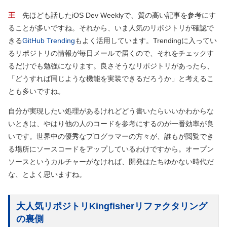
王
先ほども話したiOS Dev Weeklyで、質の高い記事を参考にす
ることが多いですね。それから、いま人気のリポジトリが確認で
きる
GitHub Trending
もよく活用しています。Trendingに入ってい
るリポジトリの情報が毎日メールで届くので、それをチェックす
るだけでも勉強になります。良さそうなリポジトリがあったら、
「どうすれば同じような機能を実装できるだろうか」と考えるこ
とも多いですね。
自分が実現したい処理があるけれどどう書いたらいいかわからな
いときは、やはり他の人のコードを参考にするのが一番効率が良
いです。世界中の優秀なプログラマーの方々が、誰もが閲覧でき
る場所にソースコードをアップしているわけですから。オープン
ソースというカルチャーがなければ、開発はたちゆかない時代だ
な、とよく思いますね。
大人気リポジトリKingfisherリファクタリング
の裏側