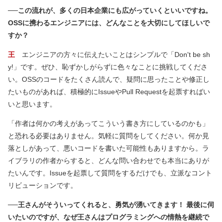
──この流れが、多くの日本企業にも広がっていくといいですね。
OSSに携わるエンジニアには、どんなことを大切にしてほしいで
すか？
王
エンジニアの方々に伝えたいことはシンプルで「Don't be sh
y!」です。ぜひ、恥ずかしがらずに色々なことに挑戦してくださ
い。OSSのコードをたくさん読んで、疑問に思ったことや修正し
たいものがあれば、積極的にIssueやPull Requestを起票すればい
いと思います。
「作者は何かの考えがあってこういう書き方にしているのかも」
と恐れる必要はありません。気軽に質問をしてください。何か見
落としがあって、悪いコードを書いた可能性もありますから。ラ
イブラリの作者からすると、どんな問い合わせでも本当にありが
たいんです。Issueを起票して質問をするだけでも、立派なコント
リビューションです。
──王さんがそういってくれると、勇気が湧いてきます！ 最後に伺
いたいのですが、なぜ王さんはプログラミングへの情熱を継続で