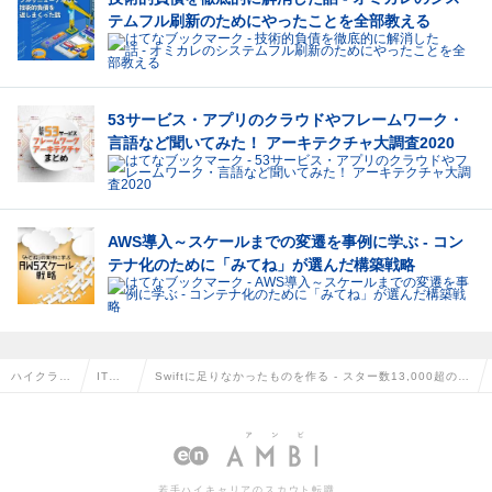
テムフル刷新のためにやったことを全部教える
53サービス・アプリのクラウドやフレームワーク・
言語など聞いてみた！ アーキテクチャ大調査2020
AWS導入～スケールまでの変遷を事例に学ぶ - コン
テナ化のために「みてね」が選んだ構築戦略
ハイクラス
IT記
Swiftに足りなかったものを作る - スター数13,000超の
求人TOP
事一
「Kingfisher」を生み出したonevcatの着想術
覧
若手ハイキャリアのスカウト転職