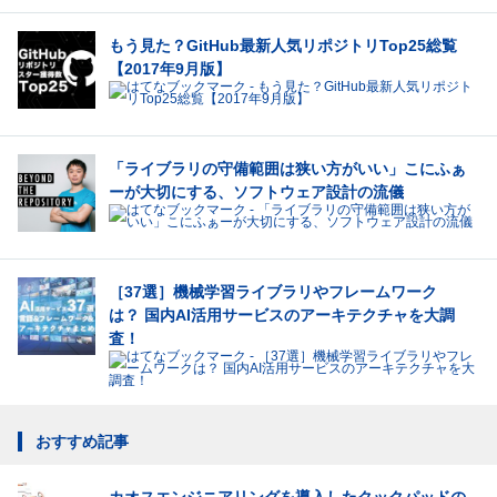
もう見た？GitHub最新人気リポジトリTop25総覧
【2017年9月版】
「ライブラリの守備範囲は狭い方がいい」こにふぁ
ーが大切にする、ソフトウェア設計の流儀
［37選］機械学習ライブラリやフレームワーク
は？ 国内AI活用サービスのアーキテクチャを大調
査！
おすすめ記事