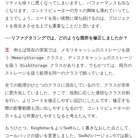
リティも徐々に悪くなってしまいますし、パフォーマンスも出な
くなります。コントリビューターの方々の興味も薄れていってし
まうでしょう。コードを良い状態に保ち続けるのは、プロジェク
トを長生きさせる上でも重要なことだと思います。
──リファクタリングでは、どのような箇所を修正しましたか？
王
例えば現在の実装では、メモリキャッシュのストレージを扱
う
クラスと、ディスクキャッシュのストレージ
MemoryStorage
を扱う
クラスがあります。でもかつては、両方の
DiskStorage
ストレージを扱う処理を同一のクラスで賄っていました。
全ての処理がひとつのクラスに混在しているので、クラスが非常
に肥大化していました。そこで、役割に応じた適切なクラス分割
を行い、よりコードを修正しやすい設計にしたんです。修正する
際の影響範囲も洗い出しやすくなるので、コントリビューターの
方々もより作業がしやすくなると考えたんです。
もうひとつ、KingfisherをよりSwiftらしく書きなおした点として、
コールバックの扱いを変更しました。Swiftのバージョン5では新し