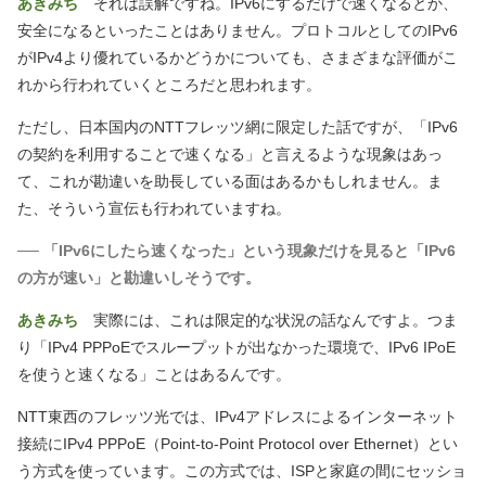
あきみち
それは誤解ですね。IPv6にするだけで速くなるとか、
安全になるといったことはありません。プロトコルとしてのIPv6
がIPv4より優れているかどうかについても、さまざまな評価がこ
れから行われていくところだと思われます。
ただし、日本国内のNTTフレッツ網に限定した話ですが、「IPv6
の契約を利用することで速くなる」と言えるような現象はあっ
て、これが勘違いを助長している面はあるかもしれません。ま
た、そういう宣伝も行われていますね。
── 「IPv6にしたら速くなった」という現象だけを見ると「IPv6
の方が速い」と勘違いしそうです。
あきみち
実際には、これは限定的な状況の話なんですよ。つま
り「IPv4 PPPoEでスループットが出なかった環境で、IPv6 IPoE
を使うと速くなる」ことはあるんです。
NTT東西のフレッツ光では、IPv4アドレスによるインターネット
接続にIPv4 PPPoE
（Point-to-Point Protocol over Ethernet）
とい
う方式を使っています。この方式では、ISPと家庭の間にセッショ