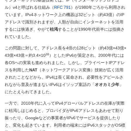
インターネットの基盤技術では、IP
（インターネットプロトコ
ル）
v4と呼ばれる仕組み
（
RFC 791
）
が1980年ごろから利用され
ています。IPv4ネットワーク上の機器は32ビット
（約43億）
のIP
アドレスで識別されますが、人類が自由にインターネットを活用
するには狭過ぎ、やがて
枯渇
することが1990年代前半には指摘さ
れていました。
この問題に対して、アドレス長を4倍の128ビット
（約43億×43億×
38
43億×43億＝約3.4×10
）
としたIPv6が策定され、2000年代には
各OSへの実装も進められました。しかし、プライベートIPアドレ
スを利用した
NAT
（ネットワークアドレス変換）
技術が広く活用
されたことなどから、IPv4は長く延命され、必要性をアピールさ
れながら普及が進まないIPv6はイソップ童話の「
オオカミ少年
」
にたとえられてきました。
一方で、2010年代に入ってIPv4グローバルアドレスの在庫が実際
に枯渇しはじめると、プロバイダがIPv6アドレスもあわせて割り
振ったり、Googleなどの事業者がIPv6でサービスを提供したり
と、変化も起きています。利用者の端末にはIPv6スタックがOS標