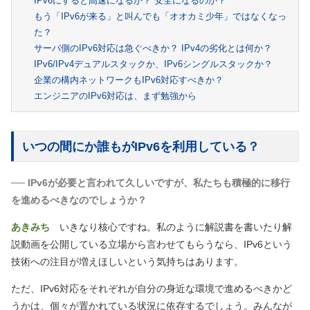
IPv6にすると高速になるか？ 安全になるのか？
もう「IPv6が来る」と叫んでも「オオカミ少年」ではなくなっ
た？
サーバ側のIPv6対応は急ぐべきか？ IPv4の劣化とは何か？
IPv6/IPv4デュアルスタックか、IPv6シングルスタックか？
企業の構内ネットワークもIPv6対応すべきか？
エンジニアのIPv6対応は、まず勉強から
いつの間にか誰もがIPv6を利用している？
── IPv6が必要と言われて久しいですが、私たちも積極的に移行
を進めるべきなのでしょうか？
あきみち
いきなり核心ですね。私のように解説書を書いたり解
説動画を公開している立場から言わせてもらうなら、IPv6という
技術への注目が増えほしいという気持ちはあります。
ただ、IPv6対応をそれぞれが自分の身近な環境で進めるべきかど
うかは、個々が置かれている状況に依存するでしょう。みんなが