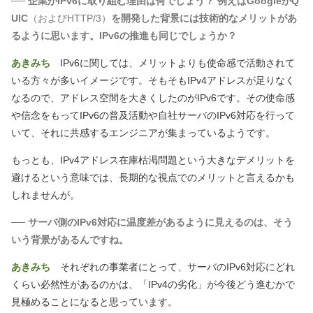
── 企業がIPv6に取り組む理由は何でしょう？ 例えばGoogleがQ
UIC
（およびHTTP/3）
を開発した背景には技術的なメリットがあ
るように思います。IPv6の推進も同じでしょうか？
あきみち
IPv6に関しては、メリットよりも使命感で活動されて
いる方々が多いイメージです。そもそもIPv4アドレスが足りなく
なるので、アドレス空間を大きくしたのがIPv6です。その使命感
や信念をもってIPv6の普及活動や自社サーバのIPv6対応を行って
いて、それに共感するエンジニアが集まっているようです。
もっとも、IPv4アドレス在庫枯渇問題という大きなデメリットを
避けるという意味では、長期的な視点でのメリットと言えるかも
しれませんが。
── サーバ側のIPv6対応に温度差があるように見えるのは、そう
いう背景があるんですね。
あきみち
それぞれの事業者にとって、サーバのIPv6対応にどれ
くらい必然性があるのかは、「IPv4の劣化」が今後どう進むかで
見極めることになると思っています。