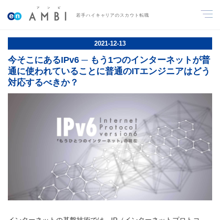
若手ハイキャリアのスカウト転職
2021
-
12
-
13
今そこにあるIPv6 ─ もう1つのインターネットが普
通に使われていることに普通のITエンジニアはどう
対応するべきか？