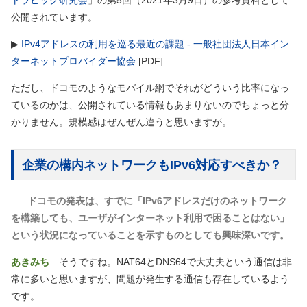
トラヒック研究会
」の第5回
（2021年3月9日）
の参考資料として
公開されています。
▶
IPv4アドレスの利用を巡る最近の課題 - 一般社団法人日本イン
ターネットプロバイダー協会
[PDF]
ただし、ドコモのようなモバイル網でそれがどういう比率になっ
ているのかは、公開されている情報もあまりないのでちょっと分
かりません。規模感はぜんぜん違うと思いますが。
企業の構内ネットワークもIPv6対応すべきか？
── ドコモの発表は、すでに「IPv6アドレスだけのネットワーク
を構築しても、ユーザがインターネット利用で困ることはない」
という状況になっていることを示すものとしても興味深いです。
あきみち
そうですね。NAT64とDNS64で大丈夫という通信は非
常に多いと思いますが、問題が発生する通信も存在しているよう
です。