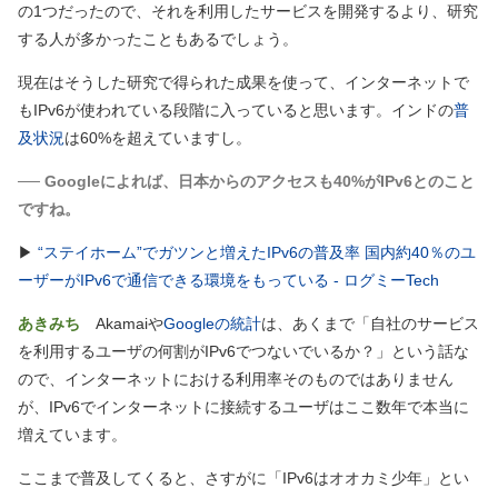
の1つだったので、それを利用したサービスを開発するより、研究
する人が多かったこともあるでしょう。
現在はそうした研究で得られた成果を使って、インターネットで
もIPv6が使われている段階に入っていると思います。インドの
普
及状況
は60%を超えていますし。
── Googleによれば、日本からのアクセスも40%がIPv6とのこと
ですね。
▶
“ステイホーム”でガツンと増えたIPv6の普及率 国内約40％のユ
ーザーがIPv6で通信できる環境をもっている - ログミーTech
あきみち
Akamaiや
Googleの統計
は、あくまで「自社のサービス
を利用するユーザの何割がIPv6でつないでいるか？」という話な
ので、インターネットにおける利用率そのものではありません
が、IPv6でインターネットに接続するユーザはここ数年で本当に
増えています。
ここまで普及してくると、さすがに「IPv6はオオカミ少年」とい