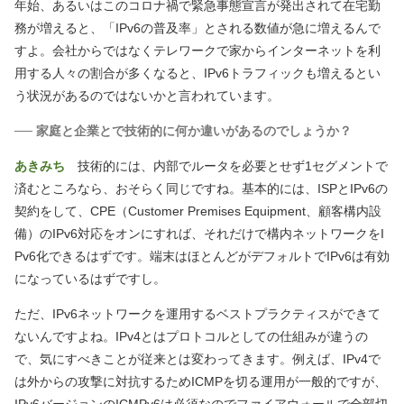
年始、あるいはこのコロナ禍で緊急事態宣言が発出されて在宅勤
務が増えると、「IPv6の普及率」とされる数値が急に増えるんで
すよ。会社からではなくテレワークで家からインターネットを利
用する人々の割合が多くなると、IPv6トラフィックも増えるとい
う状況があるのではないかと言われています。
── 家庭と企業とで技術的に何か違いがあるのでしょうか？
あきみち
技術的には、内部でルータを必要とせず1セグメントで
済むところなら、おそらく同じですね。基本的には、ISPとIPv6の
契約をして、CPE
（Customer Premises Equipment、顧客構内設
備）
のIPv6対応をオンにすれば、それだけで構内ネットワークをI
Pv6化できるはずです。端末はほとんどがデフォルトでIPv6は有効
になっているはずですし。
ただ、IPv6ネットワークを運用するベストプラクティスができて
ないんですよね。IPv4とはプロトコルとしての仕組みが違うの
で、気にすべきことが従来とは変わってきます。例えば、IPv4で
は外からの攻撃に対抗するためICMPを切る運用が一般的ですが、