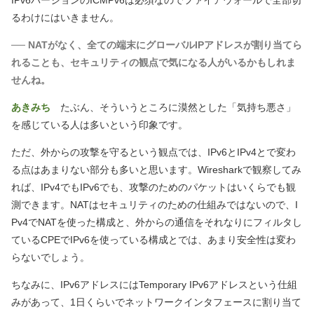
IPv6バージョンのICMPv6は必須なのでファイアウォールで全部切
るわけにはいきません。
── NATがなく、全ての端末にグローバルIPアドレスが割り当てら
れることも、セキュリティの観点で気になる人がいるかもしれま
せんね。
あきみち
たぶん、そういうところに漠然とした「気持ち悪さ」
を感じている人は多いという印象です。
ただ、外からの攻撃を守るという観点では、IPv6とIPv4とで変わ
る点はあまりない部分も多いと思います。Wiresharkで観察してみ
れば、IPv4でもIPv6でも、攻撃のためのパケットはいくらでも観
測できます。NATはセキュリティのための仕組みではないので、I
Pv4でNATを使った構成と、外からの通信をそれなりにフィルタし
ているCPEでIPv6を使っている構成とでは、あまり安全性は変わ
らないでしょう。
ちなみに、IPv6アドレスにはTemporary IPv6アドレスという仕組
みがあって、1日くらいでネットワークインタフェースに割り当て