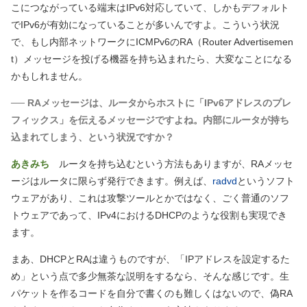
こにつながっている端末はIPv6対応していて、しかもデフォルト
でIPv6が有効になっていることが多いんですよ。こういう状況
で、もし内部ネットワークにICMPv6のRA
（Router Advertisemen
t）
メッセージを投げる機器を持ち込まれたら、大変なことになる
かもしれません。
── RAメッセージは、ルータからホストに「IPv6アドレスのプレ
フィックス」を伝えるメッセージですよね。内部にルータが持ち
込まれてしまう、という状況ですか？
あきみち
ルータを持ち込むという方法もありますが、RAメッセ
ージはルータに限らず発行できます。例えば、
radvd
というソフト
ウェアがあり、これは攻撃ツールとかではなく、ごく普通のソフ
トウェアであって、IPv4におけるDHCPのような役割も実現でき
ます。
まあ、DHCPとRAは違うものですが、「IPアドレスを設定するた
め」という点で多少無茶な説明をするなら、そんな感じです。生
パケットを作るコードを自分で書くのも難しくはないので、偽RA