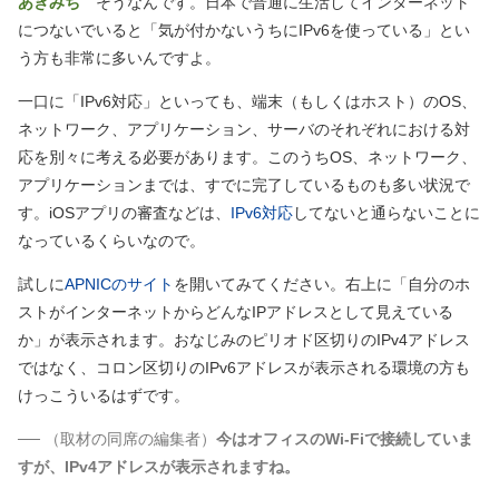
あきみち
そうなんです。日本で普通に生活してインターネット
につないでいると「気が付かないうちにIPv6を使っている」とい
う方も非常に多いんですよ。
一口に「IPv6対応」といっても、端末
（もしくはホスト）
のOS、
ネットワーク、アプリケーション、サーバのそれぞれにおける対
応を別々に考える必要があります。このうちOS、ネットワーク、
アプリケーションまでは、すでに完了しているものも多い状況で
す。iOSアプリの審査などは、
IPv6対応
してないと通らないことに
なっているくらいなので。
試しに
APNICのサイト
を開いてみてください。右上に「自分のホ
ストがインターネットからどんなIPアドレスとして見えている
か」が表示されます。おなじみのピリオド区切りのIPv4アドレス
ではなく、コロン区切りのIPv6アドレスが表示される環境の方も
けっこういるはずです。
──
（取材の同席の編集者）
今はオフィスのWi-Fiで接続していま
すが、IPv4アドレスが表示されますね。