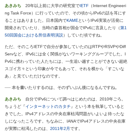
あきみち
20年以上前に大学の研究室で
IETF
（Internet Engineeri
ng Task Force）
に行っていたので、その頃からIPv6の話を耳にす
ることはありました。日本国内で
KAME
というIPv6実装が活発に
開発されていたり、当時の森首相が国会でIPv6に言及したり
（
第1
50回国会における所信表明演説
）
していた頃ですね。
ただ、そのころIETFで自分が参加していたのはRTPやRSVPやDiff
Servなど、IPv6には全く関係がないワーキンググループでした。I
Pv6に携わっていた人たちには、一生追い越すことができない超絶
スゴイ方々という印象が今でもあって、それを横から「すごいな
あ」と見ていただけなのです。
── 本を書いたりするのは、そのずいぶん後になるんですね。
あきみち
自分でIPv6について調べはじめたのは、2010年ごろ。
ちょうど『
インターネットのカタチ
』という本を執筆していると
きでした。IPv4アドレスの中央在庫枯渇問題がいよいよ待ったな
しになったころです。ちなみに、IANAでIPv4アドレスの中央在庫
が実際に枯渇したのは、
2011年2月
です。