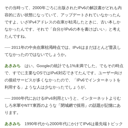
その当時って、2000年ごろに出版されたIPv6の解説書がどれも内
容的に古い状態になっていて、アップデートされていなかったん
ですよ。いざIPv4アドレスの在庫が枯渇したときに、古い本しか
なかったんです。それで「自分がIPv6の本を書けばいい」と考え
たんですね。
── 2011年の中央在庫枯渇時点では、IPv6はまだほとんど普及し
てなかったのではないでしょうか。
あきみち
はい。Googleの統計でも1%未満でした。でもその時点
で、すでに主要なOSではIPv6対応できてたんです。ユーザー向け
の接続サービスが多くなかったので、「IPv6でインターネットを
利用する」ような人は少なかったでしょうが。
── 2000年代におけるIPv6利用というと、インターネットよりむ
しろ米軍やNTT東西のような「閉域網で採用」の話題が記憶にあ
ります。
あきみち
1990年代から2000年代にかけてIPv6は最先端トピック