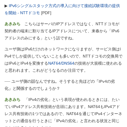
▶
IPv6シングルスタック方式の導入に向けて接続試験環境の提供
を開始 - NTTドコモ
[PDF]
あきみち
こちらはサーバのIPアドレスではなく、NTTドコモが
契約者の端末に割り当てるIPアドレスについて、来春から「IPv6
アドレスのみにする」という話ですね。
ユーザ側はIPv6だけのネットワークになりますが、サービス側はI
Pv4でしか提供していないことも多いので、NTTドコモの交換局で
はIPv6とIPv4を変換する
NAT64/DNS64
の技術が大規模に使われる
と思われます。これがどうなるのか注目です。
── ユーザ側の話なんですね。そうすると先ほどの「IPv4の劣
化」と関係するのでしょうか？
あきみち
「IPv4の劣化」という表現が使われるときには、たい
ていIPv4アドレス共有技術が念頭にあります。NAT64もIPv4アド
レス共有技術の1つではあるので、NAT64を通じてIPv4インターネ
ットとの通信を行うときに「IPv4の劣化」と言われる状況と同じ