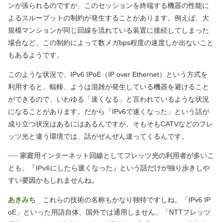
ンが張られるのですが、このセッションを終端する機器の性能に
よるスループットの制約が発生することがあります。例えば、大
規模マンションが同じ回線を流れている装置に接続してしまった
場合など、この制約によって数メガbps程度の速度しか出ないこと
もあるようです。
このような状況で、IPv6 IPoE
（IP over Ethernet）
という方式を
利用すると、輻輳、ようは混雑が発生している機器を避けること
ができるので、いわゆる「速くなる」と言われているような状況
になることがあります。だから「IPv6で速くなった」という話が
成り立つ状況はあるにはあるんですが、そもそもCATVなどのフレ
ッツ光と違う環境では、話がぜんぜん違ってくるんです。
── 家庭用インターネット回線としてフレッツ光の利用者が多いこ
とも、「IPv6にしたら速くなった」という話だけが独り歩きしや
すい要因かもしれませんね。
あきみち
これらの技術の名称もかなり独特ですしね。「IPv6 IP
oE」といった用語自体、国外では通用しません。「NTTフレッツ