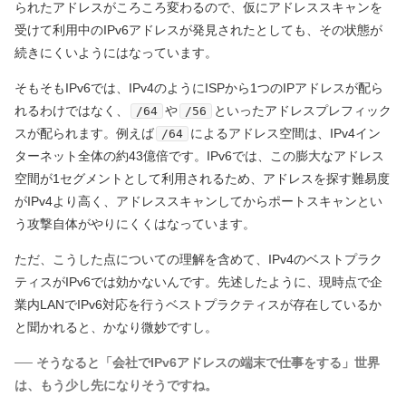
られたアドレスがころころ変わるので、仮にアドレススキャンを
受けて利用中のIPv6アドレスが発見されたとしても、その状態が
続きにくいようにはなっています。
そもそもIPv6では、IPv4のようにISPから1つのIPアドレスが配ら
れるわけではなく、
や
といったアドレスプレフィック
/64
/56
スが配られます。例えば
によるアドレス空間は、IPv4イン
/64
ターネット全体の約43億倍です。IPv6では、この膨大なアドレス
空間が1セグメントとして利用されるため、アドレスを探す難易度
がIPv4より高く、アドレススキャンしてからポートスキャンとい
う攻撃自体がやりにくくはなっています。
ただ、こうした点についての理解を含めて、IPv4のベストプラク
ティスがIPv6では効かないんです。先述したように、現時点で企
業内LANでIPv6対応を行うベストプラクティスが存在しているか
と聞かれると、かなり微妙ですし。
── そうなると「会社でIPv6アドレスの端末で仕事をする」世界
は、もう少し先になりそうですね。