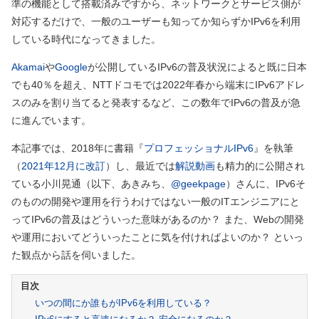
準の機能として搭載済みですから、ネットワークとサービス側が
対応するだけで、一般のユーザーも知ってか知らずかIPv6を利用
している時代になってきました。
Akamai
や
Google
が公開しているIPv6の普及状況によると既に日本
でも40％を超え、NTTドコモでは2022年春から端末にIPv6アドレ
スのみを割り当てると発表するなど、この数年でIPv6の普及が急
に進んでいます。
本記事では、2018年に書籍『
プロフェッショナルIPv6
』を執筆
（
2021年12月に改訂
）
し、最近では
解説動画
も精力的に公開され
ている小川晃通
（以下、あきみち、
@geekpage
）
さんに、IPv6そ
のものの開発や運用を行うわけではない一般のITエンジニアにと
ってIPv6の普及はどういった意味があるのか？ また、Webの開発
や運用においてどういったことに気を付ければよいのか？ といっ
た観点から話を伺いました。
いつの間にか誰もがIPv6を利用している？