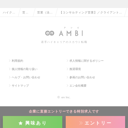
ハイクラ
営業
営業（法人
【コンサルティング営業】／クライアントの
ス求人T
系の
向け）の転
事業成長につなげる◆東証グロース上場の求
OP
転職
職
人情報
若手ハイキャリアのスカウト転職
利用規約
求人情報に関するポリシー
個人情報の取り扱い
推奨環境
ヘルプ・お問い合わせ
参画のお問い合わせ
サイトマップ
エン会社概要
©
en Inc.
企業に直接エントリーできる特別求人です
興味あり
エントリー