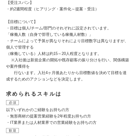
【受注スパン】
・約2週間程度（ヒアリング・案件化～提案・受注）
【目標について】
・目標は個人/チーム/部門のそれぞれに設定されています。
「稼働人数（自身で管理している稼働人材数）」
・チームによって予算が異なりそれにより目標数字は異なりますが、
個人で管理する
（稼働している）人材は約15～20人程度となります。
※入社後は新規企業の開拓や既存顧客の振り分けを行い、関係構築
や案件獲得を
行ないます。入社4ヶ月後あたりから目標数値を決めて目標を達
成するためのアクションなどを決定します。
求められるスキルは
必須
以下いずれかのご経験をお持ちの方
・無形商材の提案営業経験を2年程度お持ちの方
・IT業界または人材業界での営業経験をお持ちの方
歓迎