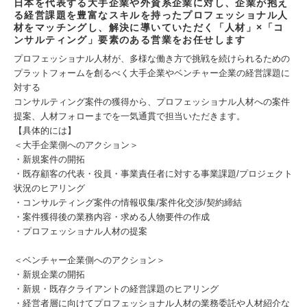
日本を代表する大手企業や外資系企業に対し、企業が抱え
る経営課題を豊富なスキルを持ったプロフェッショナル人
材をマッチングし、解決に導いていただく「人材」×「コ
ンサルティング」要素のある営業をお任せします
プロフェッショナル人材が、多様な働き方で挑戦を続けられるための
プラットフォームを創るべく大手企業やベンチャー企業の経営課題に
対する
コンサルティング案件の獲得から、プロフェッショナル人材への案件
提案、人材フォローまでを一気通貫で担当いただきます。
【具体的には】
＜大手企業側へのアクション＞
・新規案件の開拓
・既存顧客の代表・役員・事業責任者に対する事業課題/プロジェクト
状況のヒアリング
・コンサルティング案件の情報収集/案件化交渉/契約締結
・案件獲得後の業務内容・求める人物要件の作成
・プロフェッショナル人材の提案
＜ベンチャー企業側へのアクション＞
・新規企業の開拓
・新規・既存クライアントの経営課題のヒアリング
・経営者層に向けてプロフェッショナル人材の業務委託や人材紹介な