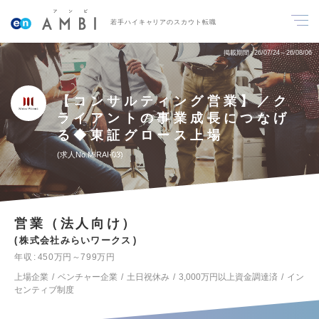
若手ハイキャリアのスカウト転職
掲載期間
26/07/24～26/08/06
【コンサルティング営業】／ク
ライアントの事業成長につなげ
る◆東証グロース上場
求人No.MIRAI-03
営業（法人向け）
株式会社みらいワークス
年収
450万円～799万円
上場企業
ベンチャー企業
土日祝休み
3,000万円以上資金調達済
イン
センティブ制度