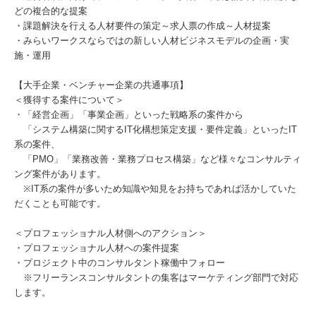
どの複合的な提案
・課題解決を行える人材要件の策定～求人票の作成～人材提案
・みらいワークスならではの新しい人材ビジネスモデルの企画・実
施・運用
【大手企業・ベンチャー企業の共通事項】
＜獲得する案件について＞
・「経営企画」「事業企画」といった戦略系の案件から
「システム構築に関するIT化構想策定支援・要件定義」といったIT
系の案件、
「PMO」「業務改善・業務プロセス構築」など様々なコンサルティ
ング案件があります。
※IT系の案件が多いため知識や知見をお持ちであれば活かしていた
だくことも可能です。
＜プロフェッショナル人材側へのアクション＞
・プロフェッショナル人材への案件提案
・プロジェクト中のコンサルタント稼働中フォロー
※フリーランスコンサルタントの集客はマーケティング部門で対応
します。