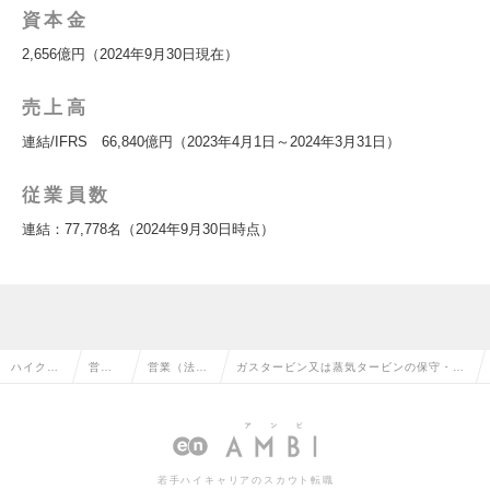
資本金
2,656億円（2024年9月30日現在）
売上高
連結/IFRS 66,840億円（2023年4月1日～2024年3月31日）
従業員数
連結：77,778名（2024年9月30日時点）
ハイクラ
営業
営業（法人
ガスタービン又は蒸気タービンの保守・改
ス求人TO
系の
向け）の転
善などのソリューション提案業務の求人情
P
転職
職
報
若手ハイキャリアのスカウト転職