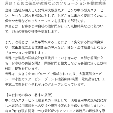
用頂くために保全や改善などのソリューションを提案業務
当部は当社が納入した発電用大型蒸気タービンや中小型ガスタービ
ン、それらに関わる機器に対して、お客さまに末永く使用頂くために
保全や改善などのソリューションを提案する部門です。
保全とは、お客さまや自社の他部門が行った点検結果などに基づい
て、部品の交換や補修を提案します。
また、改善とは、複数年運転することによって劣化する性能回復策
や、技術進化による改善部品の導入など、部分・全体最適化となるソ
リューションを提案します。
当部では製品の詳細設計は直接行っていませんが、当部が前面に立
ち、お客様の要望を聞き、関係部門と協力しながら要望に沿った技術
検討、提案を行います。
当部は、大きく4つのグループで構成されており、大型蒸気タービ
ン、中小型ガスタービン、プラント機器(制御装置・電気品含む)、工
事施工管理を行うそれぞれのグループとなっています。
【自社技術の強み・将来の展望】
中小型ガスタービンは脱炭素の一環として、現在使用中の燃焼器に対
し水素混焼用燃焼器への交換や燃料換装のお手伝いを開始しました。
将来的には現在開発中の水素100%やアンモニア燃焼用の燃焼器を導