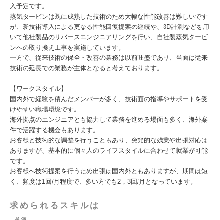
入予定です。
蒸気タービンは既に成熟した技術のため大幅な性能改善は難しいです
が、新技術導入による更なる性能回復提案の継続や、3D計測などを用
いて他社製品のリバースエンジニアリングを行い、自社製蒸気タービ
ンへの取り換え工事を実施しています。
一方で、従来技術の保全・改善の業務は以前旺盛であり、当面は従来
技術の延長での業務が主体となると考えております。
【ワークスタイル】
国内外で経験を積んだメンバーが多く、技術面の指導やサポートを受
けやすい職場環境です。
海外拠点のエンジニアとも協力して業務を進める場面も多く、海外案
件で活躍する機会もあります。
お客様と技術的な調整を行うこともあり、突発的な残業や出張対応は
ありますが、基本的に個々人のライフスタイルに合わせて就業が可能
です。
お客様へ技術提案を行うため出張は国内外ともありますが、期間は短
く、頻度は1回/月程度で、多い方でも2，3回/月となっています。
求められるスキルは
必須