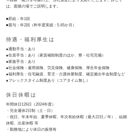
は、面接の場でご説明します。
■昇給：年1回
■賞与：年2回（昨年度実績：5.65か月）
待遇・福利厚生は
●通勤手当：あり
●住居手当：あり（家賃補助制度のほか、寮・社宅完備）
●家族手当：あり
●社会保険：雇用保険、労災保険、健康保険、厚生年金保険
●福利厚生：住宅融資、育児・介護休業制度、確定拠出年金制度など
●フレックスタイム制度あり（コアタイム無し）
休日休暇は
年間休日126日（2024年度）
・完全週休2日制（土・日）
・祝日、年末年始、夏季休暇、年次有給休暇（最大22日／年）、結婚
休暇、出産休暇 等
・勤務地により休日の振替有