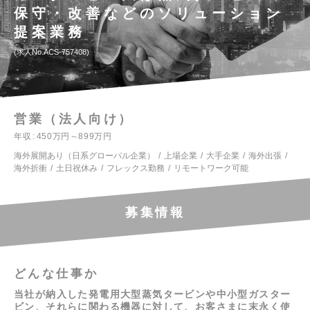
保守・改善などのソリューション
提案業務
求人No.ACS-757408
営業（法人向け）
年収
450万円～899万円
海外展開あり（日系グローバル企業）
上場企業
大手企業
海外出張
海外折衝
土日祝休み
フレックス勤務
リモートワーク可能
募集情報
どんな仕事か
当社が納入した発電用大型蒸気タービンや中小型ガスター
ビン、それらに関わる機器に対して、お客さまに末永く使