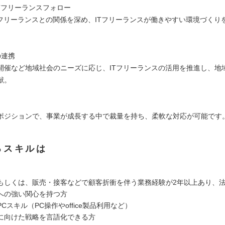
ITフリーランスフォロー
Tフリーランスとの関係を深め、ITフリーランスが働きやすい環境づくり
。
の連携
開催など地域社会のニーズに応じ、ITフリーランスの活用を推進し、地域
献。
ポジションで、事業が成長する中で裁量を持ち、柔軟な対応が可能です
るスキルは
もしくは、販売・接客などで顧客折衝を伴う業務経験が2年以上あり、
への強い関心を持つ方
Cスキル（PC操作やoffice製品利用など）
に向けた戦略を言語化できる方