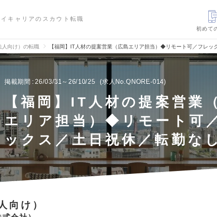
ハイキャリアのスカウト転職
初めて
法人向け）の転職
【福岡】IT人材の提案営業（広島エリア担当）◆リモート可／フレッ
掲載期間
26/03/31～26/10/25
求人No.QNORE-014
【福岡】IT人材の提案営業
エリア担当）◆リモート可
ックス／土日祝休／転勤な
人向け）