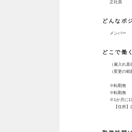
正社員
どんなポ
メンバー
どこで働
（雇入れ直後
（変更の範
※転勤無
※転勤無
※1か月に
【住所】広島
（billa