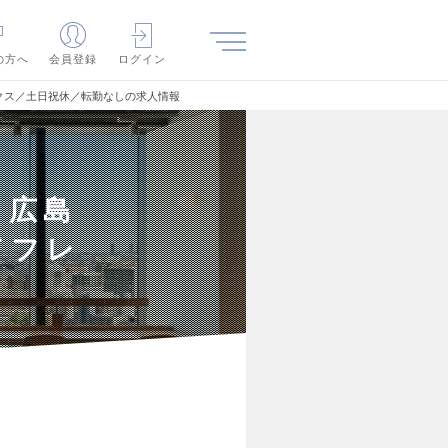
の方へ
会員登録
ログイン
クス／土日祝休／転勤なしの求人情報
（広島
／フレ
し