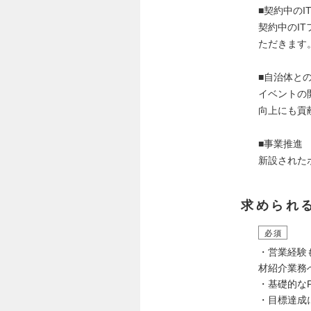
■契約中の
契約中のI
ただきます
■自治体と
イベントの
向上にも貢
■事業推進
新設された
求められ
必須
・営業経験
材紹介業務
・基礎的なP
・目標達成