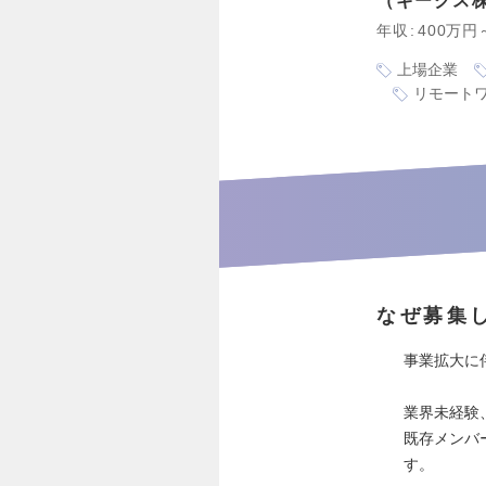
ギークス
年収
400万円
上場企業
リモート
なぜ募集
事業拡大に
業界未経験
既存メンバ
す。