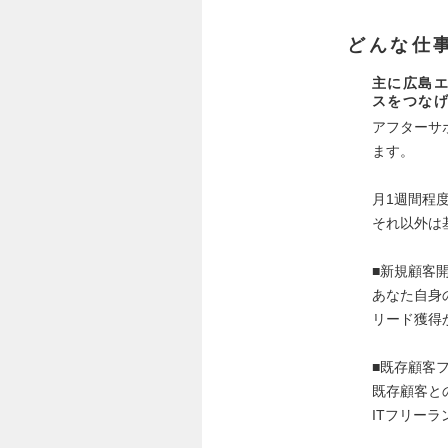
どんな仕
主に広島エ
スをつな
アフターサ
ます。
月1週間程
それ以外は
■新規顧客
あなた自身
リード獲得
■既存顧客
既存顧客と
ITフリー