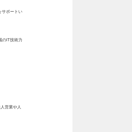
をサポートい
のIT技術力
。
法人営業や人