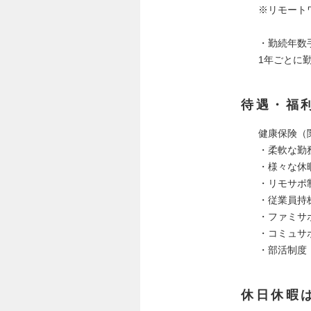
※リモート
・勤続年数
1年ごとに
待遇・福
健康保険（
・柔軟な勤
・様々な休
・リモサポ
・従業員持
・ファミサ
・コミュサ
・部活制度
休日休暇