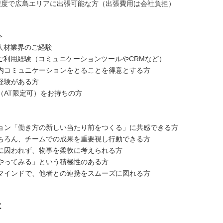
程度で広島エリアに出張可能な方（出張費用は会社負担）
＞
・人材業界のご経験
ルご利用経験（コミュニケーションツールやCRMなど）
内コミュニケーションをとることを得意とする方
経験がある方
（AT限定可）をお持ちの方
ョン「働き方の新しい当たり前をつくる」に共感できる方
ちろん、チームでの成果を重要視し行動できる方
に囚われず、物事を柔軟に考えられる方
やってみる」という積極性のある方
マインドで、他者との連携をスムーズに図れる方
は