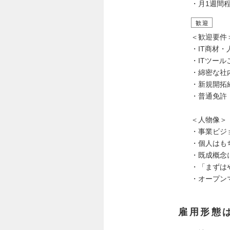
・月1週間
歓迎
＜歓迎要件
・IT商材
・ITツー
・綿密な社
・新規開拓
・普通免許
＜人物像＞
・事業ビジ
・個人はも
・既成概念
・「まずは
・オープン
雇用形態