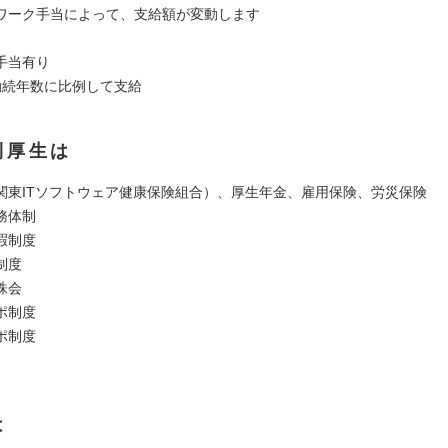
ワーク手当によって、支給額が変動します
手当有り
勤続年数に比例して支給
利厚生は
関東ITソフトウェア健康保険組合）、厚生年金、雇用保険、労災保険
務体制
暇制度
制度
株会
ポ制度
ポ制度
は