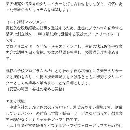
業界研究や各業界のクリエイターと打ち合わせをしながら、時代にあ
った最新のカリキュラムを構築します。
（３）講師マネジメント
実践的な現場経験の習得を重視するため、生徒にノウハウを伝承する
講師は創立以来［100％最前線で活躍する現役のプロクリエイター］
です。
プロクリエイターを開拓・キャスティングし、生徒の状況確認や授業
内容の調整を日々実施。授業の品質を管理し、授業満足度を高めま
す。
既存の学校プログラムの枠にとらわれず自ら積極的に各業界のリサー
チと接触を図り、生徒の授業満足度を上げるとともに優秀なクリエイ
ターとして各業界へ輩出することを目標とします。
［変更の範囲：会社の定める業務］
▼働く環境
・中途入社の方が全体の88.7％と多く、馴染みやすい環境です。活躍
しているメンバーの前職は営業・販売・サービスなど様々で、教育業
界経験がなくともキャッチアップ可能です。
・OJT制度や営業研修などスキルアップやフォローアップのための仕