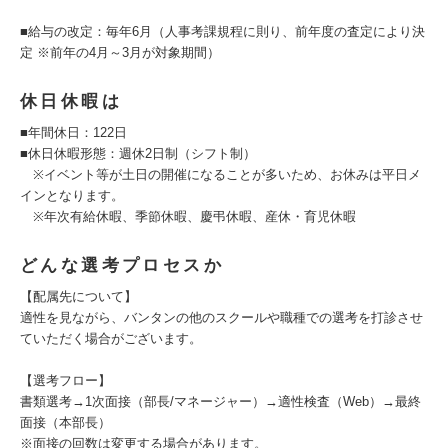
■給与の改定：毎年6月（人事考課規程に則り、前年度の査定により決
定 ※前年の4月～3月が対象期間）
休日休暇は
■年間休日：122日
■休日休暇形態：週休2日制（シフト制）
※イベント等が土日の開催になることが多いため、お休みは平日メ
インとなります。
※年次有給休暇、季節休暇、慶弔休暇、産休・育児休暇
どんな選考プロセスか
【配属先について】
適性を見ながら、バンタンの他のスクールや職種での選考を打診させ
ていただく場合がございます。
【選考フロー】
書類選考→1次面接（部長/マネージャー）→適性検査（Web）→最終
面接（本部長）
※面接の回数は変更する場合があります。