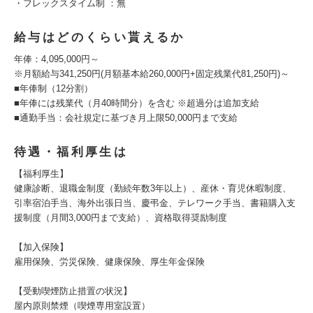
・フレックスタイム制 ：無
給与はどのくらい貰えるか
年俸：4,095,000円～
※月額給与341,250円(月額基本給260,000円+固定残業代81,250円)～
■年俸制（12分割）
■年俸には残業代（月40時間分）を含む ※超過分は追加支給
■通勤手当：会社規定に基づき月上限50,000円まで支給
待遇・福利厚生は
【福利厚生】
健康診断、退職金制度（勤続年数3年以上）、産休・育児休暇制度、
引率宿泊手当、海外出張日当、慶弔金、テレワーク手当、書籍購入支
援制度（月間3,000円まで支給）、資格取得奨励制度
【加入保険】
雇用保険、労災保険、健康保険、厚生年金保険
【受動喫煙防止措置の状況】
屋内原則禁煙（喫煙専用室設置）