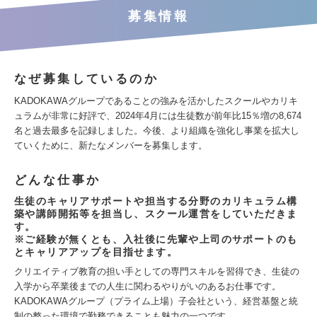
募集情報
なぜ募集しているのか
KADOKAWAグループであることの強みを活かしたスクールやカリキ
ュラムが非常に好評で、2024年4月には生徒数が前年比15％増の8,674
名と過去最多を記録しました。今後、より組織を強化し事業を拡大し
ていくために、新たなメンバーを募集します。
どんな仕事か
生徒のキャリアサポートや担当する分野のカリキュラム構
築や講師開拓等を担当し、スクール運営をしていただきま
す。
※ご経験が無くとも、入社後に先輩や上司のサポートのも
とキャリアアップを目指せます。
クリエイティブ教育の担い手としての専門スキルを習得でき、生徒の
入学から卒業後までの人生に関わるやりがいのあるお仕事です。
KADOKAWAグループ（プライム上場）子会社という、経営基盤と統
制の整った環境で勤務できることも魅力の一つです。