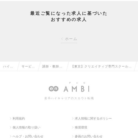
最近ご覧になった求人に基づいた
おすすめの求人
ホーム
ハイク
サービ
講師・教師・
【東京】クリエイティブ専門スクール運
ラス求
ス・流通
インストラク
営担当（生徒キャリアサポート～カリキ
人TOP
系の転職
ターの転職
ュラム構築）の求人情報
若手ハイキャリアのスカウト転職
利用規約
求人情報に関するポリシー
個人情報の取り扱い
推奨環境
ヘルプ・お問い合わせ
参画のお問い合わせ