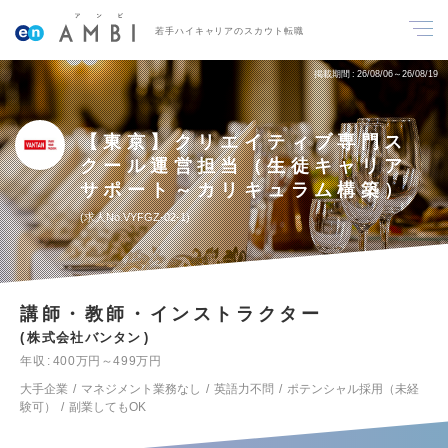
若手ハイキャリアのスカウト転職
掲載期間
26/08/06～26/08/19
【東京】クリエイティブ専門ス
クール運営担当（生徒キャリア
サポート～カリキュラム構築）
求人No.VYFGZ-02-1
講師・教師・インストラクター
株式会社バンタン
年収
400万円～499万円
大手企業
マネジメント業務なし
英語力不問
ポテンシャル採用（未経
験可）
副業してもOK