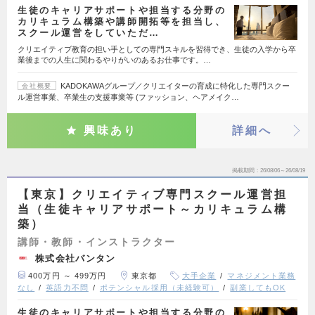
生徒のキャリアサポートや担当する分野の
カリキュラム構築や講師開拓等を担当し、
スクール運営をしていただ…
クリエイティブ教育の担い手としての専門スキルを習得でき、生徒の入学から卒
業後までの人生に関わるやりがいのあるお仕事です。…
KADOKAWAグループ／クリエイターの育成に特化した専門スクー
会社概要
ル運営事業、卒業生の支援事業等 (ファッション、ヘアメイク…
興味あり
詳細へ
掲載期間
26/08/06～26/08/19
【東京】クリエイティブ専門スクール運営担
当（生徒キャリアサポート～カリキュラム構
築）
講師・教師・インストラクター
株式会社バンタン
400万円 ～ 499万円
東京都
大手企業
マネジメント業務
なし
英語力不問
ポテンシャル採用（未経験可）
副業してもOK
生徒のキャリアサポートや担当する分野の