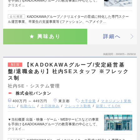
を手掛けるKADOKAWAグループの教育事業の中心として、
クリエイ…
KADOKAWAグループ／クリエイターの育成に特化した専門スクー
会社概要
ル運営事業、卒業生の支援事業等 (ファッション、ヘアメイク…
興味あり
詳細へ
掲載期間
26/08/05～26/08/18
【KADOKAWAグループ/安定経営基
NEW
盤/退職金あり】社内SEスタッフ ※フレック
ス制
社内SE・システム管理
株式会社バンタン
400万円 ～ 449万円
東京都
大手企業
マネジメント業務
なし
転勤なし
土日祝休み
フレックス勤務
副業してもOK
▼当社概要 出版・映像・ゲーム・WEBサービスなどの事業
を手掛けるKADOKAWAグループの教育事業の中心として、
クリエイ…