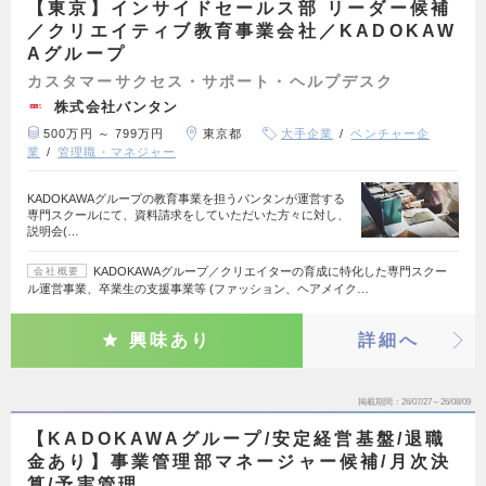
【東京】インサイドセールス部 リーダー候補
／クリエイティブ教育事業会社／KADOKAW
Aグループ
カスタマーサクセス・サポート・ヘルプデスク
株式会社バンタン
500万円 ～ 799万円
東京都
大手企業
ベンチャー企
業
管理職・マネジャー
KADOKAWAグループの教育事業を担うバンタンが運営する
専門スクールにて、資料請求をしていただいた方々に対し、
説明会(…
KADOKAWAグループ／クリエイターの育成に特化した専門スクー
会社概要
ル運営事業、卒業生の支援事業等 (ファッション、ヘアメイク…
興味あり
詳細へ
掲載期間
26/07/27～26/08/09
【KADOKAWAグループ/安定経営基盤/退職
金あり】事業管理部マネージャー候補/月次決
算/予実管理