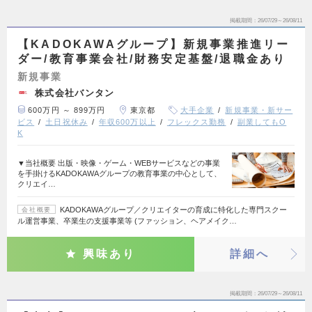
掲載期間
26/07/29～26/08/11
【KADOKAWAグループ】新規事業推進リー
ダー/教育事業会社/財務安定基盤/退職金あり
新規事業
株式会社バンタン
600万円 ～ 899万円
東京都
大手企業
新規事業・新サー
ビス
土日祝休み
年収600万以上
フレックス勤務
副業してもO
K
▼当社概要 出版・映像・ゲーム・WEBサービスなどの事業
を手掛けるKADOKAWAグループの教育事業の中心として、
クリエイ…
KADOKAWAグループ／クリエイターの育成に特化した専門スクー
会社概要
ル運営事業、卒業生の支援事業等 (ファッション、ヘアメイク…
興味あり
詳細へ
掲載期間
26/07/29～26/08/11