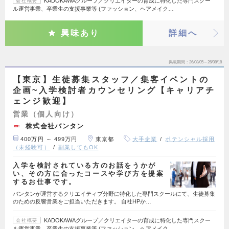
KADOKAWAグループ／クリエイターの育成に特化した専門スクー
会社概要
ル運営事業、卒業生の支援事業等 (ファッション、ヘアメイク…
興味あり
詳細へ
掲載期間
26/08/05～26/08/18
【東京】生徒募集スタッフ／集客イベントの
企画~入学検討者カウンセリング【キャリアチ
ェンジ歓迎】
営業（個人向け）
株式会社バンタン
400万円 ～ 499万円
東京都
大手企業
ポテンシャル採用
（未経験可）
副業してもOK
入学を検討されている方のお話をうかが
い、その方に合ったコースや学び方を提案
するお仕事です。
バンタンが運営するクリエイティブ分野に特化した専門スクールにて、生徒募集
のための反響営業をご担当いただきます。 自社HPか…
KADOKAWAグループ／クリエイターの育成に特化した専門スクー
会社概要
ル運営事業、卒業生の支援事業等 (ファッション、ヘアメイク…