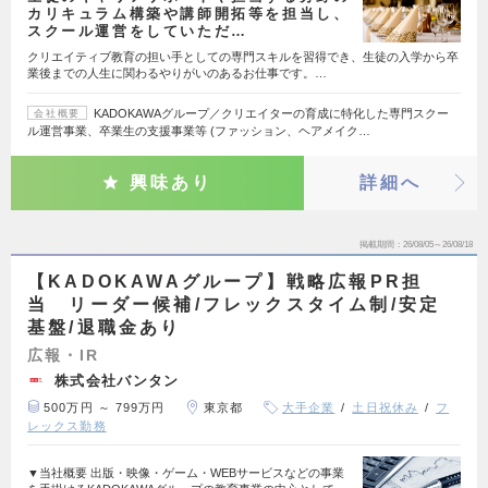
カリキュラム構築や講師開拓等を担当し、
スクール運営をしていただ…
クリエイティブ教育の担い手としての専門スキルを習得でき、生徒の入学から卒
業後までの人生に関わるやりがいのあるお仕事です。…
KADOKAWAグループ／クリエイターの育成に特化した専門スクー
会社概要
ル運営事業、卒業生の支援事業等 (ファッション、ヘアメイク…
興味あり
詳細へ
掲載期間
26/08/05～26/08/18
【KADOKAWAグループ】戦略広報PR担
当 リーダー候補/フレックスタイム制/安定
基盤/退職金あり
広報・IR
株式会社バンタン
500万円 ～ 799万円
東京都
大手企業
土日祝休み
フ
レックス勤務
▼当社概要 出版・映像・ゲーム・WEBサービスなどの事業