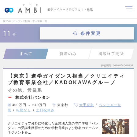
若手ハイキャリアのスカウト転職
株式会社バンタンの転職・求人情報一覧
11
条件変更
件
すべて
新着のみ
掲載終了間近
掲載期間
26/08/07～26/08/20
【東京】進学ガイダンス担当／クリエイティ
ブ教育事業会社／KADOKAWAグループ
その他、営業系
株式会社バンタン
400万円 ～ 549万円
東京都
大手企業
ベンチャー企
業
転勤なし
土日祝休み
クリエイティブ分野に特化した企業法人立の専門学校「バン
タン」の受講生獲得のための学校営業および数名のチームマ
ネジメントを…