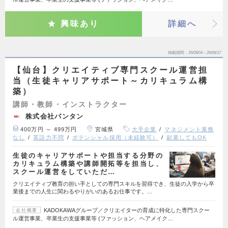
興味あり
詳細へ
掲載期間
26/08/04～26/08/17
【仙台】クリエイティブ専門スクール運営担
当（生徒キャリアサポート～カリキュラム構
築）
講師・教師・インストラクター
株式会社バンタン
400万円 ～ 499万円
宮城県
大手企業
マネジメント業務
なし
英語力不問
ポテンシャル採用（未経験可）
副業してもOK
生徒のキャリアサポートや担当する分野の
カリキュラム構築や講師開拓等を担当し、
スクール運営をしていただ…
クリエイティブ教育の担い手としての専門スキルを習得でき、生徒の入学から卒
業後までの人生に関わるやりがいのあるお仕事です。…
KADOKAWAグループ／クリエイターの育成に特化した専門スクー
会社概要
ル運営事業、卒業生の支援事業等 (ファッション、ヘアメイク…