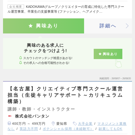
KADOKAWAグループ／クリエイターの育成に特化した専門スクー
会社概要
ル運営事業、卒業生の支援事業等 (ファッション、ヘアメイク…
興味あり
詳細へ
興味のある求人に
チェックをつけよう!
興味あり
スカウトのマッチング精度があがる!
その求人への合格可能性がわかる!
掲載期間
26/08/07～26/08/20
【名古屋】クリエイティブ専門スクール運営
担当（生徒キャリアサポート～カリキュラム
構築）
講師・教師・インストラクター
株式会社バンタン
400万円 ～ 499万円
愛知県
大手企業
マネジメント業務
なし
英語力不問
ポテンシャル採用（未経験可）
副業してもOK