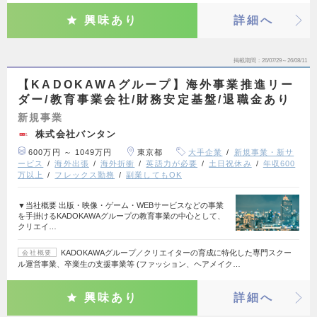
興味あり
詳細へ
掲載期間
26/07/29～26/08/11
【KADOKAWAグループ】海外事業推進リー
ダー/教育事業会社/財務安定基盤/退職金あり
新規事業
株式会社バンタン
600万円 ～ 1049万円
東京都
大手企業
新規事業・新サ
ービス
海外出張
海外折衝
英語力が必要
土日祝休み
年収600
万以上
フレックス勤務
副業してもOK
▼当社概要 出版・映像・ゲーム・WEBサービスなどの事業
を手掛けるKADOKAWAグループの教育事業の中心として、
クリエイ…
KADOKAWAグループ／クリエイターの育成に特化した専門スクー
会社概要
ル運営事業、卒業生の支援事業等 (ファッション、ヘアメイク…
興味あり
詳細へ