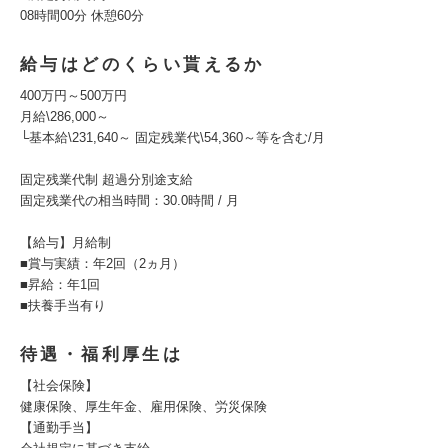
08時間00分 休憩60分
給与はどのくらい貰えるか
400万円～500万円
月給\286,000～
└基本給\231,640～ 固定残業代\54,360～等を含む/月
固定残業代制 超過分別途支給
固定残業代の相当時間：30.0時間 / 月
【給与】月給制
■賞与実績：年2回（2ヵ月）
■昇給：年1回
■扶養手当有り
待遇・福利厚生は
【社会保険】
健康保険、厚生年金、雇用保険、労災保険
【通勤手当】