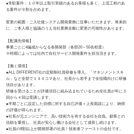
●常駐案件：１０年以上取引実績のあるお客様も多く、上流工程のあ
る案件が９割を占めます。
変更の範囲：ご入社後システム開発業務に従事いただきます。将来的
に、ご本人様と協議のうえ当社業務全般に変更の可能性があります。
【配属先情報】
事業ごとに4編成からなる各開発部（各部20～50名程度）
※時期によっては社内で自社サービス開発案件を担当頂きます。
【働く環境】
●ALL DIFFERENT社の定額制社員研修を導入。「マネジメントスキ
ル」など全部で１４０コマあり、社長から若手まで全役職向けに研修
項目があります。
研修を受けることが評価項目に組み込まれているため全社員が年に３
回から４回は受講します。
●半期ごとに設定した目標に対する自己評価＋上長面談により、納得
の評価が得られます。
●社長が元エンジニアで、高い技術力を有する会社を自負。顧客との
信頼を重視し、社員が安心し働ける会社として成長し続けます。
●社員の9割以上が開発部署の社員！技術者ファーストの会社です。