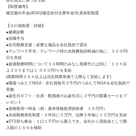
会社規定に基づき支給
【制度備考】
確定拠出年金(401K)/確定給付企業年金/社員表彰制度
【その他制度・詳細】
●健康診断
●役職手当
●在宅勤務支援：必要な備品を会社負担で貸出
●テレワーク手当：テレワーク時の光熱費負担軽減の為に、３００円/
日を支給
●超過勤務時間について３０時間のみなし残業代とは別に「１１ｈ以
上３０ｈまでは１,０００円/ｈを支給
(残業時間３０ｈ以上は法定残業単価で上限なく支給します)
●職場つみたてNISA：全社員毎月３千円のつみたてNISAを会社負担で
実施
●誕生日ギフト：社員・配偶者のお誕生日に３千円の図書カードをプ
レゼント
●資格取得一時金（例：基本情報処理技術者 １０万円）
●永続勤務表彰制度：５年目に５万円、以降５年毎に１０万円を支給
●DTS持ち株会：１口１千円から購入でき、会社から奨励金として購
入額の１５％を補助