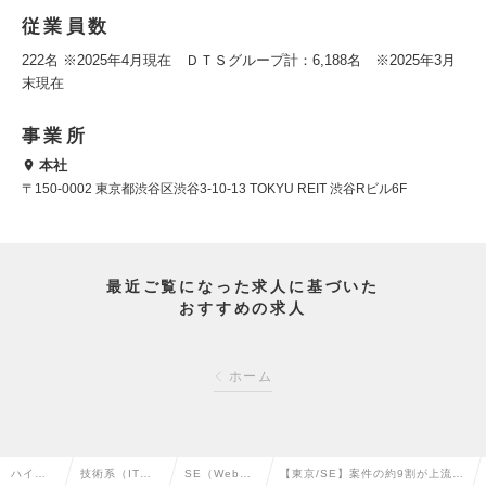
従業員数
222名 ※2025年4月現在 ＤＴＳグループ計：6,188名 ※2025年3月
末現在
事業所
本社
〒150-0002 東京都渋谷区渋谷3-10-13 TOKYU REIT 渋谷Rビル6F
最近ご覧になった求人に基づいた
おすすめの求人
ホーム
ハイク
技術系（IT・
SE（Web・
【東京/SE】案件の約9割が上流工