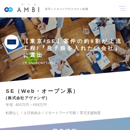
若手ハイキャリアのスカウト転職
掲載期間
26/07/29～26/08/11
【東京/SE】案件の約9割が上流
工程/『息子娘を入れたい会社』
に選出
求人No.MOMTT-001
SE（Web・オープン系）
株式会社アヴァンザ
年収
400万円～499万円
転勤なし
土日祝休み
リモートワーク可能
育児支援制度