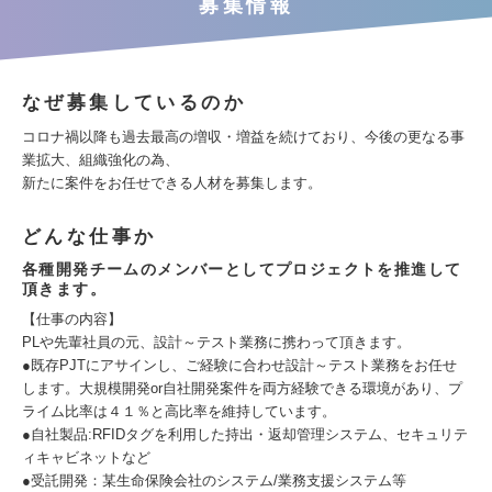
募集情報
なぜ募集しているのか
コロナ禍以降も過去最高の増収・増益を続けており、今後の更なる事
業拡大、組織強化の為、
新たに案件をお任せできる人材を募集します。
どんな仕事か
各種開発チームのメンバーとしてプロジェクトを推進して
頂きます。
【仕事の内容】
PLや先輩社員の元、設計～テスト業務に携わって頂きます。
●既存PJTにアサインし、ご経験に合わせ設計～テスト業務をお任せ
します。大規模開発or自社開発案件を両方経験できる環境があり、プ
ライム比率は４１％と高比率を維持しています。
●自社製品:RFIDタグを利用した持出・返却管理システム、セキュリテ
ィキャビネットなど
●受託開発：某生命保険会社のシステム/業務支援システム等