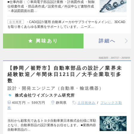
■仕事内容： ◇車両電子部品設計業務 ・計画図作成 ・制御
仕様書作成 ・部品表作成／設変作成／外設申など書類作成
・承認図図面出図…
・CAD/設計/運用 自動車メーカやサプライヤーをメインに、3DCAD
会社概要
を取り巻くあらゆる業務をサポートしています。 ニーズ…
興味あり
詳細へ
掲載期間
26/07/27～26/08/09
【静岡／裾野市】自動車部品の設計／業界未
経験歓迎／年間休日121日／大手企業取引多
数
設計・開発エンジニア（自動車・輸送機器）
株式会社ワイズシステム研究所
400万円 ～ 599万円
静岡県
土日祝休み
フレックス勤
務
当社から顧客先であるトヨタ自動車東日本株式会社様に常駐
となり、自動車部品の設計業務をお任せします。 ■業務内容
自動車部品の…