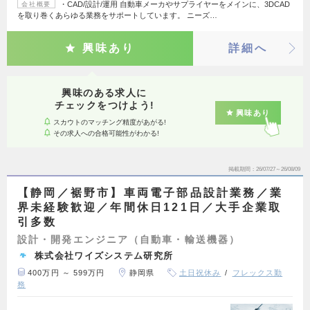
・CAD/設計/運用 自動車メーカやサプライヤーをメインに、3DCAD
会社概要
を取り巻くあらゆる業務をサポートしています。 ニーズ…
興味あり
詳細へ
興味のある求人に
チェックをつけよう!
興味あり
スカウトのマッチング精度があがる!
その求人への合格可能性がわかる!
掲載期間
26/07/27～26/08/09
【静岡／裾野市】車両電子部品設計業務／業
界未経験歓迎／年間休日121日／大手企業取
引多数
設計・開発エンジニア（自動車・輸送機器）
株式会社ワイズシステム研究所
400万円 ～ 599万円
静岡県
土日祝休み
フレックス勤
務