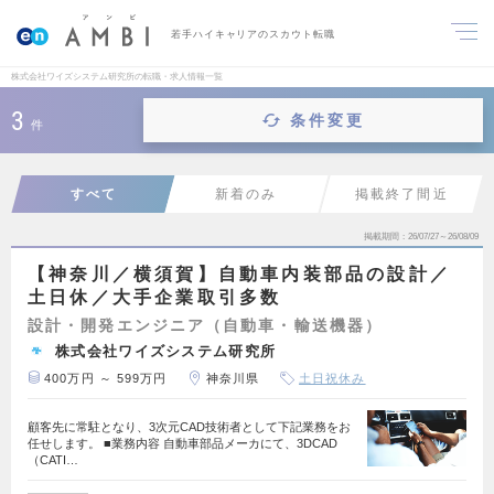
若手ハイキャリアのスカウト転職
株式会社ワイズシステム研究所の転職・求人情報一覧
3
条件変更
件
すべて
新着のみ
掲載終了間近
掲載期間
26/07/27～26/08/09
【神奈川／横須賀】自動車内装部品の設計／
土日休／大手企業取引多数
設計・開発エンジニア（自動車・輸送機器）
株式会社ワイズシステム研究所
400万円 ～ 599万円
神奈川県
土日祝休み
顧客先に常駐となり、3次元CAD技術者として下記業務をお
任せします。 ■業務内容 自動車部品メーカにて、3DCAD
（CATI…