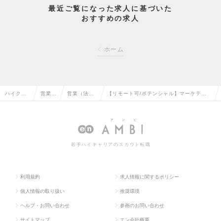
最近ご覧になった求人に基づいた
おすすめの求人
ホーム
ハイクラ
営業系
営業（法人
【リモート可/ポテンシャル】マーケティ
ス求人TO
の転職
向け）の転
ングコンサルタント ※東京、大阪の求人情
P
職
報
若手ハイキャリアのスカウト転職
利用規約
求人情報に関するポリシー
個人情報の取り扱い
推奨環境
ヘルプ・お問い合わせ
参画のお問い合わせ
サイトマップ
エン会社概要