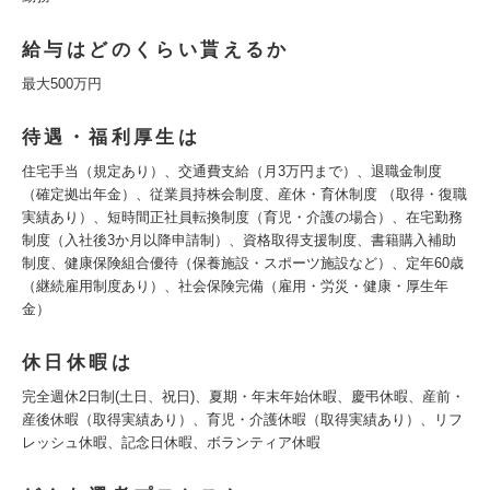
給与はどのくらい貰えるか
最大500万円
待遇・福利厚生は
住宅手当（規定あり）、交通費支給（月3万円まで）、退職金制度
（確定拠出年金）、従業員持株会制度、産休・育休制度 （取得・復職
実績あり）、短時間正社員転換制度（育児・介護の場合）、在宅勤務
制度（入社後3か月以降申請制）、資格取得支援制度、書籍購入補助
制度、健康保険組合優待（保養施設・スポーツ施設など）、定年60歳
（継続雇用制度あり）、社会保険完備（雇用・労災・健康・厚生年
金）
休日休暇は
完全週休2日制(土日、祝日)、夏期・年末年始休暇、慶弔休暇、産前・
産後休暇（取得実績あり）、育児・介護休暇（取得実績あり）、リフ
レッシュ休暇、記念日休暇、ボランティア休暇