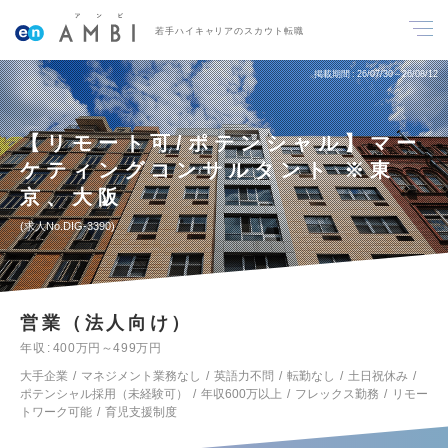
若手ハイキャリアのスカウト転職
掲載期間
26/07/30～26/08/12
【リモート可/ポテンシャル】マー
ケティングコンサルタント ※東
京、大阪
求人No.DIG-3390
営業（法人向け）
年収
400万円～499万円
大手企業
マネジメント業務なし
英語力不問
転勤なし
土日祝休み
ポテンシャル採用（未経験可）
年収600万以上
フレックス勤務
リモー
トワーク可能
育児支援制度