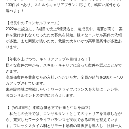
100件以上あり、スキルやキャリアプランに応じて、幅広い案件から
選べます！
【成長中のITコンサルファーム】
2022年に設立し、2期目で売上9億見込と、急成長中。需要が高く、案
件を受けきれなくなったため募集を開始。様々なコンサル案件の依頼
が多数。また商流が浅いため、裁量の大きいかつ高単価案件が多数あ
ります。
【年収を上げつつ、キャリアアップを目指せる！】
様々な案件の中から、スキル・キャリアに合った案件を選ぶことがで
きます。
高単価案件を豊富なため入社いただいた方、全員が給与を100万～400
万アップさせています。
未経験領域に挑戦したい！ワークライフバランスを大切にしたい等、
各コンサルタントの要望にお応えします。
【（WLB重視）柔軟な働き方で仕事と生活を両立】
私たちの会社では、コンサルタントとしてのキャリアを追求しなが
ら、充実したワークライフバランスを実現できる環境を整えていま
す。フレックスタイム制とリモート勤務の選択肢を導入し、社員一人