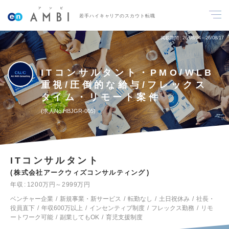
若手ハイキャリアのスカウト転職
掲載期間
26/08/04～26/08/17
ITコンサルタント・PMO/WLB
重視/圧倒的な給与/フレックス
タイム・リモート案件
求人No.HBJGR-005
ITコンサルタント
株式会社アークウィズコンサルティング
年収
1200万円～2999万円
ベンチャー企業
新規事業・新サービス
転勤なし
土日祝休み
社長・
役員直下
年収600万以上
インセンティブ制度
フレックス勤務
リモ
ートワーク可能
副業してもOK
育児支援制度