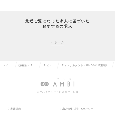
最近ご覧になった求人に基づいた
おすすめの求人
ホーム
ハイク
技術系（IT・
ITコンサ
ITコンサルタント・PMO/WLB重視/圧
ラス求
Web・通信
ルタント
倒的な給与/フレックスタイム・リモー
人TOP
系）の転職
の転職
ト案件の求人情報
若手ハイキャリアのスカウト転職
利用規約
求人情報に関するポリシー