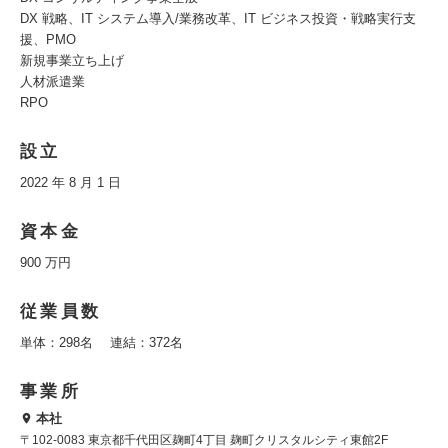
DX 戦略、IT システム導入/業務改革、IT ビジネス投資・戦略実行支
援、PMO
新規事業立ち上げ
人材派遣業
RPO
設立
2022 年 8 月 1 日
資本金
900 万円
従業員数
単体：298名 連結：372名
事業所
本社
〒102-0083 東京都千代田区麹町4丁目 麹町クリスタルシティ東館2F