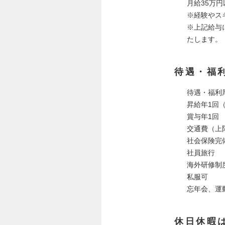
月給35万
※経験やス
※上記給与
たします。
待遇・福
待遇・福利
昇給年1回（
賞与年1回
交通費（上
社会保険完
社員旅行
海外研修制
私服可
忘年会、運
休日休暇