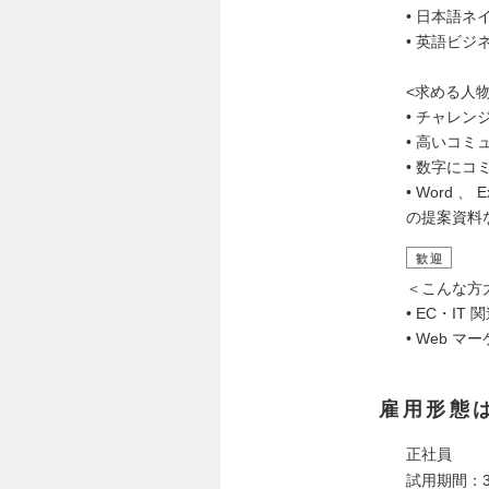
• 日本語ネ
• 英語ビ
<求める人物
• チャレン
• 高いコ
• 数字に
• Word 
の提案資料
歓迎
＜こんな方
• EC・I
• Web 
雇用形態
正社員
試用期間：