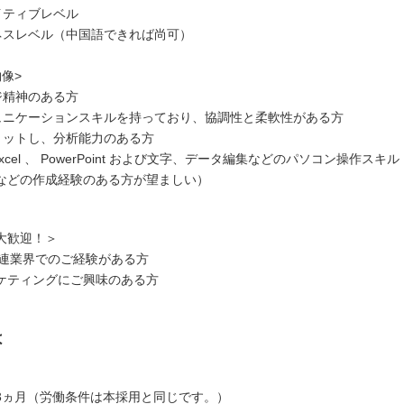
イティブレベル
ジネスレベル（中国語できれば尚可）
像>
ジ精神のある方
ミュニケーションスキルを持っており、協調性と柔軟性がある方
コミットし、分析能力のある方
、 Excel 、 PowerPoint および⽂字、データ編集などのパソコン操作スキ
などの作成経験のある方が望ましい）
大歓迎！＞
T 関連業界でのご経験がある方
マーケティングにご興味のある方
は
3ヵ月（労働条件は本採用と同じです。）