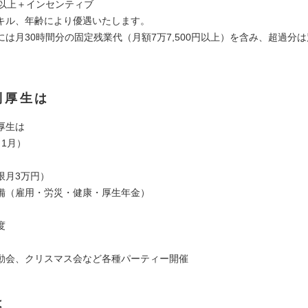
円以上＋インセンティブ
キル、年齢により優遇いたします。
には月30時間分の固定残業代（月額7万7,500円以上）を含み、超過分
利厚生は
厚生は
1月）
限月3万円）
備（雇用・労災・健康・厚生年金）
度
動会、クリスマス会など各種パーティー開催
は