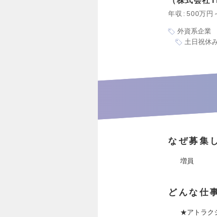
株式会社Trip
年収
500万円
外資系企業
土日祝休
なぜ募集
増員
どんな仕
★アトラク