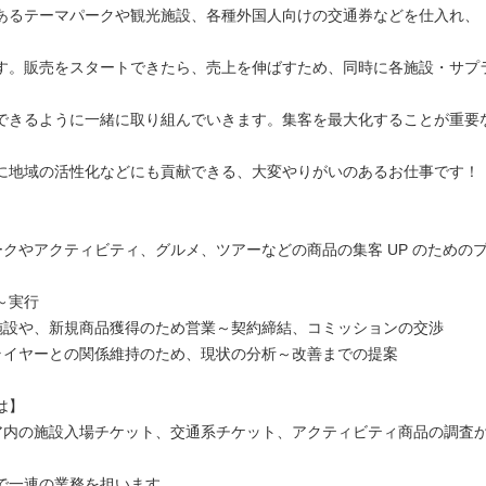
あるテーマパークや観光施設、各種外国人向けの交通券などを仕入れ、『Tri
す。販売をスタートできたら、売上を伸ばすため、同時に各施設・サプ
できるように一緒に取り組んでいきます。集客を最大化することが重要
に地域の活性化などにも貢献できる、大変やりがいのあるお仕事です！
パークやアクティビティ、グルメ、ツアーなどの商品の集客 UP のための
～実行
業施設や、新規商品獲得のため営業～契約締結、コミッションの交渉
プライヤーとの関係維持のため、現状の分析～改善までの提案
は】
リア内の施設入場チケット、交通系チケット、アクティビティ商品の調査
で一連の業務を担います。