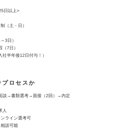
25日以上>
日制（土・日）
1～3日）
暇（7日）
入社半年後12日付与！）
考プロセスか
面談→書類選考→面接（2回）→内定
定求人
オンライン選考可
は相談可能