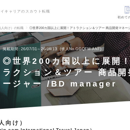
ハイキャリアのスカウト転職
初めて
法人向け）の転職
◎世界200カ国以上に展開！アトラクション＆ツアー 商品開発マネージャー
掲載期間
26/07/31～26/08/13
求人No.GGQFM-ANT
◎世界200カ国以上に展開
ラクション＆ツアー 商品開
ージャー /BD manager
人向け）