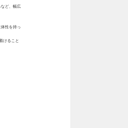
るなど、幅広
主体性を持っ
着けること
。