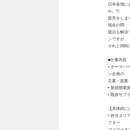
日本各地に
m』で
販売をしま
現在の問
題点も解決
ンですが、
それと同時
■仕事内容
• テーマ
ン企画の
立案・提案
• 新規開
• 既存サ
【具体的に
• 担当エ
フター
フォローま