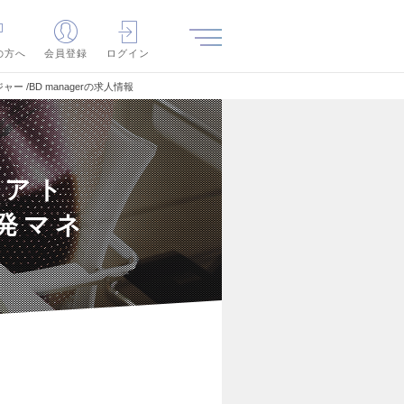
の方へ
会員登録
ログイン
 /BD managerの求人情報
！アト
発マネ