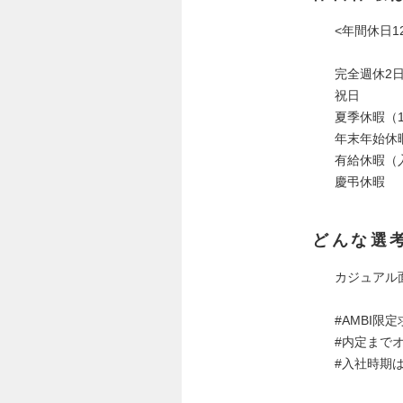
<年間休日1
完全週休2
祝日
夏季休暇（
年末年始休
有給休暇（
慶弔休暇
どんな選
カジュアル
#AMBI限
#内定まで
#入社時期