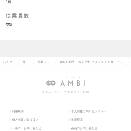
1億
従業員数
550
ハイクラ
営業
営業（法
≪地方創生・地方活性プロジェクト≫ アカ
ス求人T
系の
人向け）
ウントプランナー（デジタルコンサルタン
OP
転職
の転職
ト）の求人情報
若手ハイキャリアのスカウト転職
利用規約
求人情報に関するポリシー
個人情報の取り扱い
推奨環境
ヘルプ・お問い合わせ
参画のお問い合わせ