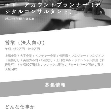
ト≫ アカウントプランナー（デ
ジタルコンサルタント）
求人No.PKETR-18372
営業（法人向け）
年収
450万円～949万円
上場企業
大手企業
ベンチャー企業
管理職・マネジャー
マネジメン
ト業務なし
英語力不問
転勤なし
土日祝休み
ポテンシャル採用（未
経験可）
年収600万以上
フレックス勤務
リモートワーク可能
育児
支援制度
募集情報
どんな仕事か