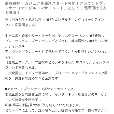
面接確約・カジュアル面談スタート可能！アカウントプラ
ンナー（デジタルコンサルタント）としてご活躍頂ける方
を募集！
主に地方創生・地方活性へ向けたコンサルティング（マーケティン
グ）に従事頂きます。
地方に属す企業やサービスを全国、更にはグローバルへ向け発信し、
プロモーション～ブランディングと並走し、地域活性へ向けたコンサ
ルティングを
アカウントプランナーとして携わって頂くことを期待したポジション
です。
（企業全体・グループ連携を含め、AIを使ったDXコンサルティングや
ファンド事業も抱え、
資金提供、インフラ整備から、プロモーション・ブランディング開
発を一気通貫で対応できる企業です）
■アカウントプランナー（Webマーケティング）
地域企業を含む顧客企業に対し、インターネット広告などのマーケテ
ィング施策を企画提案し、
顧客 事業の利益最大化に取り組んでいただきます。
またケースによって、対応域を広げた提案も可能です（博報堂グルー