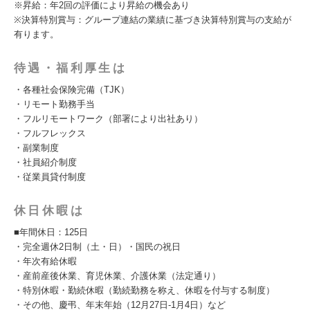
※昇給：年2回の評価により昇給の機会あり
※決算特別賞与：グループ連結の業績に基づき決算特別賞与の支給が
有ります。
待遇・福利厚生は
・各種社会保険完備（TJK）
・リモート勤務手当
・フルリモートワーク（部署により出社あり）
・フルフレックス
・副業制度
・社員紹介制度
・従業員貸付制度
休日休暇は
■年間休日：125日
・完全週休2日制（土・日）・国民の祝日
・年次有給休暇
・産前産後休業、育児休業、介護休業（法定通り）
・特別休暇・勤続休暇（勤続勤務を称え、休暇を付与する制度）
・その他、慶弔、年末年始（12月27日-1月4日）など