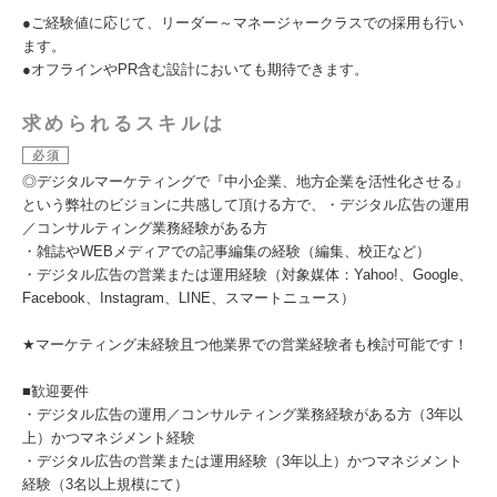
●ご経験値に応じて、リーダー～マネージャークラスでの採用も行い
ます。
●オフラインやPR含む設計においても期待できます。
求められるスキルは
必須
◎デジタルマーケティングで『中小企業、地方企業を活性化させる』
という弊社のビジョンに共感して頂ける方で、・デジタル広告の運用
／コンサルティング業務経験がある方
・雑誌やWEBメディアでの記事編集の経験（編集、校正など）
・デジタル広告の営業または運用経験（対象媒体：Yahoo!、Google、
Facebook、Instagram、LINE、スマートニュース）
★マーケティング未経験且つ他業界での営業経験者も検討可能です！
■歓迎要件
・デジタル広告の運用／コンサルティング業務経験がある方（3年以
上）かつマネジメント経験
・デジタル広告の営業または運用経験（3年以上）かつマネジメント
経験（3名以上規模にて）