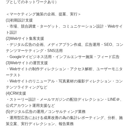
プとしてのネットワークあり）
＜マーケティング施策の企画、提案、実行＞
(1)初期設計支援
・市場、競合調査・ターゲット、コミュニケーション設計・Webサイ
ト設計
(2)Webサイト集客支援
・デジタル広告の企画、メディアプラン作成、広告運用・SEO、コン
テンツマーケティング・SNS活用
・Googleマイビジネス活用・インフルエンサー施策・フィード広告
(3)Webサイトの運営支援
・Webサイトの制作ディレクション・アクセス解析、ユーザーモニタ
ーテスト
・Webサイトのリニューアル・写真素材の撮影ディレクション・コン
テンツライティングなど
(4)CRM支援
・ストーリー設計・メールマガジンの配信ディレクション・LINE＠、
公式アカウント運用支援など
(5)デジタル広告の運用／コンサルティング業務
・運用型広告における成果改善の為の集計レポーティング、分析、施
策立案、実行ディレクション、報告業務