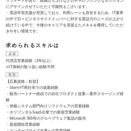
ップデートがあり、組織立ち上げなどのチャレンジングなポジション
にアサインさせていただく可能性もございます。
・英語学習支援が充実しており、利用シーンも存在するため、IT業界
の中で日々ビジネスサイドメンバーに対する英語力のニーズが上がり
続けている中で、今後のキャリアを見据えたスキルを獲得していただ
きやすい環境です。
求められるスキルは
必須
代理店営業経験（2年以上）
※IT商材の取り扱い経験不問
歓迎
【応募資格：歓迎】
・SIerやIT商社等での就業経験
・販売パートナー経由での自社プロダクト提案～案件クロージング経
験
・情報システム部門向けソフトウェアの営業経験
・ホリゾンタルSaaS企業での新規営業経験
・Microsoft 365等のグループウェア製品の販売
・新規開拓営業経験
・エンタープライズ企業への営業経験