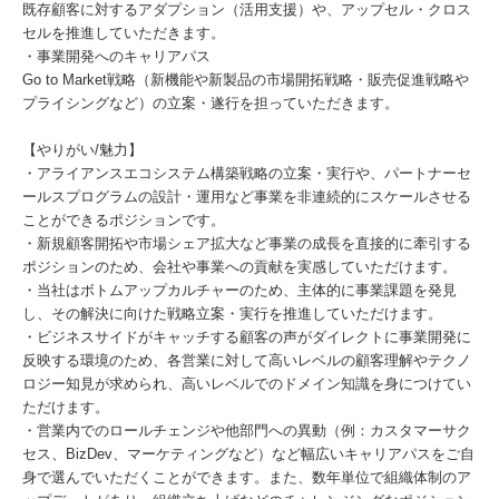
既存顧客に対するアダプション（活用支援）や、アップセル・クロス
セルを推進していただきます。
・事業開発へのキャリアパス
Go to Market戦略（新機能や新製品の市場開拓戦略・販売促進戦略や
プライシングなど）の立案・遂行を担っていただきます。
【やりがい/魅力】
・アライアンスエコシステム構築戦略の立案・実行や、パートナーセ
ールスプログラムの設計・運用など事業を非連続的にスケールさせる
ことができるポジションです。
・新規顧客開拓や市場シェア拡大など事業の成長を直接的に牽引する
ポジションのため、会社や事業への貢献を実感していただけます。
・当社はボトムアップカルチャーのため、主体的に事業課題を発見
し、その解決に向けた戦略立案・実行を推進していただけます。
・ビジネスサイドがキャッチする顧客の声がダイレクトに事業開発に
反映する環境のため、各営業に対して高いレベルの顧客理解やテクノ
ロジー知見が求められ、高いレベルでのドメイン知識を身につけてい
ただけます。
・営業内でのロールチェンジや他部門への異動（例：カスタマーサク
セス、BizDev、マーケティングなど）など幅広いキャリアパスをご自
身で選んでいただくことができます。また、数年単位で組織体制のア