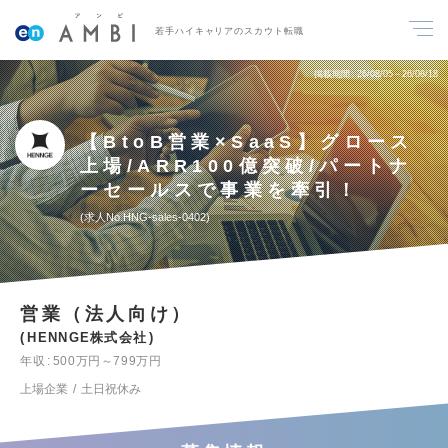
若手ハイキャリアのスカウト転職
掲載期間
26/08/05～26/08/18
【BtoB営業×SaaS】グロース
上場/ARR100億突破/パートナ
ーセールスで事業を牽引！
求人No.HNG-sales-0402
営業（法人向け）
HENNGE株式会社
年収
500万円～799万円
上場企業
土日祝休み