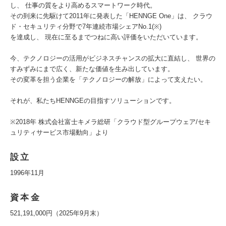
し、 仕事の質をより高めるスマートワーク時代。
その到来に先駆けて2011年に発表した「HENNGE One」は、 クラウ
ド・セキュリティ分野で7年連続市場シェアNo.1(※)
を達成し、 現在に至るまでつねに高い評価をいただいています。
今、テクノロジーの活用がビジネスチャンスの拡大に直結し、 世界の
すみずみにまで広く、新たな価値を生み出しています。
その変革を担う企業を「テクノロジーの解放」によって支えたい。
それが、私たちHENNGEの目指すソリューションです。
※2018年 株式会社富士キメラ総研「クラウド型グループウェア/セキ
ュリティサービス市場動向」より
設立
1996年11月
資本金
521,191,000円（2025年9月末）