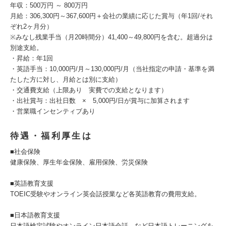
年収：500万円 ～ 800万円
月給：306,300円～367,600円＋会社の業績に応じた賞与（年1回/それ
ぞれ2ヶ月分）
※みなし残業手当（月20時間分）41,400～49,800円を含む。超過分は
別途支給。
・昇給：年1回
・英語手当：10,000円/月～130,000円/月（当社指定の申請・基準を満
たした方に対し、月給とは別に支給）
・交通費支給（上限あり 実費での支給となります）
・出社賞与：出社日数 × 5,000円/日が賞与に加算されます
・営業職インセンティブあり
待遇・福利厚生は
■社会保険
健康保険、厚生年金保険、雇用保険、労災保険
■英語教育支援
TOEIC受験やオンライン英会話授業など各英語教育の費用支給。
■日本語教育支援
日本語検定試験やオンライン日本語会話、など日本語トレーニングを