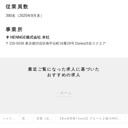
従業員数
390名（2025年9月末）
事業所
HENNGE株式会社 本社
〒150-0036 東京都渋谷区南平台町16番28号 Daiwa渋谷スクエア
最近ご覧になった求人に基づいた
おすすめの求人
ホーム
ハイクラ
営業
営業（法人
【BtoB営業×SaaS】グロース上場/ARR100
ス求人T
系の
向け）の転
億突破/パートナーセールスで事業を牽引！の