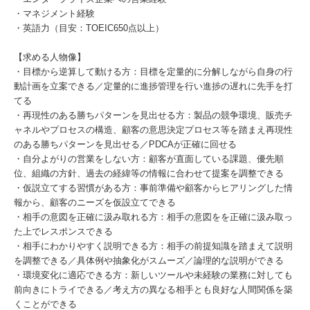
・マネジメント経験
・英語力（目安：TOEIC650点以上）
【求める人物像】
・目標から逆算して動ける方：目標を定量的に分解しながら自身の行
動計画を立案できる／定量的に進捗管理を行い進捗の遅れに先手を打
てる
・再現性のある勝ちパターンを見出せる方：製品の競争環境、販売チ
ャネルやプロセスの構造、顧客の意思決定プロセス等を踏まえ再現性
のある勝ちパターンを見出せる／PDCAが正確に回せる
・自分よがりの営業をしない方：顧客が直面している課題、優先順
位、組織の方針、過去の経緯等の情報に合わせて提案を調整できる
・仮説立てする習慣がある方：事前準備や顧客からヒアリングした情
報から、顧客のニーズを仮設立てできる
・相手の意図を正確に汲み取れる方：相手の意図をを正確に汲み取っ
た上でレスポンスできる
・相手にわかりやすく説明できる方：相手の前提知識を踏まえて説明
を調整できる／具体例や抽象化がスムーズ／論理的な説明ができる
・環境変化に適応できる方：新しいツールや未経験の業務に対しても
前向きにトライできる／考え方の異なる相手とも良好な人間関係を築
くことができる