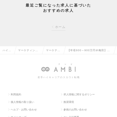
最近ご覧になった求人に基づいた
おすすめの求人
ホーム
ハイク
マーケティン
マーケティ
【年収600～900万円＠梅田】不
ラス求
グ・販促企画・
ング・販促
動産コンサルティング企業でのマ
人TOP
商品開発系の転
企画の転職
ーケティング◎の求人情報
職
若手ハイキャリアのスカウト転職
利用規約
求人情報に関するポリシー
個人情報の取り扱い
推奨環境
ヘルプ・お問い合わせ
参画のお問い合わせ