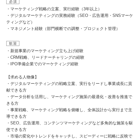
必須
・マーケティング戦略の立案、実行経験（3年以上）
・デジタルマーケティングの実務経験（SEO・広告運用・SNSマーケ
ティングなど）
・マネジメント経験（部門横断での調整・プロジェクト管理）
歓迎
・新規事業のマーケティング立ち上げ経験
・CRM戦略、リードナーチャリングの経験
・IPO準備企業でのマーケティング経験
【求める⼈物像】
・デジタルマーケティングの戦略立案、実行をリードし事業成長に貢
献できる方
・データ分析を活用し、マーケティング施策の最適化・改善を推進で
きる方
・事業戦略、マーケティング戦略を俯瞰し、全体設計から実行まで主
導できる方
・SEO、広告運用、コンテンツマーケティングなど多角的な施策を駆
使できる方
・市場の変化やトレンドをキャッチし、スピーディーに戦略に反映で