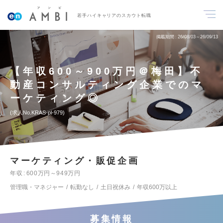
若手ハイキャリアのスカウト転職
掲載期間
26/08/03～26/09/13
【年収600～900万円＠梅田】不
動産コンサルティング企業でのマ
ーケティング◎
求人No.KRAS-pl-979
マーケティング・販促企画
年収
600万円～949万円
管理職・マネジャー
転勤なし
土日祝休み
年収600万以上
募集情報