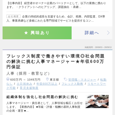
【仕事内容】 経営者やオーナー企業のパートナーとして、以下の業務に携わり
ます。 ・クライアントへのヒアリング、課題抽出 ・承継…
企業の持続的成長を支援するため、会計、税務、内部監査、DX導
会社概要
入、事業承継など多岐にわたる専門領域でサービスを提供するコン…
興味あり
詳細へ
掲載期間
26/08/03～26/09/13
フレックス制度で働きやすい環境◎社会問題
の解決に挑む人事マネージャー★年収600万
円保証
人事（採用・教育など）
600万円 ～ 1049万円
東京都
管理職・マネジャー
転勤
なし
土日祝休み
年収600万以上
フレックス勤務
リモートワー
ク可能
育児支援制度
組織体制を強化し社会問題の解決に挑む
人事マネージャー・責任者として、人事領域を幅広くお任せ
します。 【業務内容】 ■等級・評価・報酬の基幹人事制度
の企画・運営 ■…