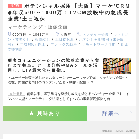
ポテンシャル採用【大阪】マーケ/CRM
NEW
◆年収600～1000万！TVCM放映中の急成長
企業/土日祝休
マーケティング・販促企画
600万円 ～ 1049万円
大阪府
ベンチャー企業
マネジメ
ント業務なし
転勤なし
土日祝休み
ポテンシャル採用（未経験
可）
年収600万以上
フレックス勤務
リモートワーク可能
育児
支援制度
顧客コミュニケーションの戦略立案から実
行まで担当。データ分析やMAツールを活
用し、LTV最大化を目指…
・ユーザー調査を通じたカスタマージャーニーマップ作成、シナリオの設計 ・
潜在、顕在顧客向けのコンテンツ企画・制作・配信 ・ユ…
創業以来、黒字経営を継続し成長を続けるベンチャー企業です。イ
会社概要
ンハウス型のマーケティング組織としてすべての事業課題解決を自…
興味あり
詳細へ
掲載期間
26/08/03～26/08/16