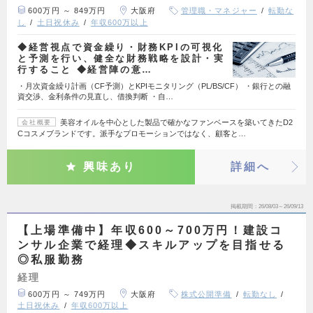
600万円 ～ 849万円
大阪府
管理職・マネジャー
転勤な
し
土日祝休み
年収600万以上
◆経営視点で資金繰り・財務KPIの可視化
と予測を行い、健全な財務戦略を設計・実
行すること ◆経営陣の意…
・月次資金繰り計画（CF予測）とKPIモニタリング（PL/BS/CF） ・銀行との融
資交渉、金利条件の見直し、借換判断 ・自…
美容オイルを中心とした製品で確かなファンベースを築いてきたD2
会社概要
Cコスメブランドです。派手なプロモーションではなく、顧客と…
興味あり
詳細へ
掲載期間
26/08/03～26/09/13
【上場準備中】年収600～700万円！建設コ
ンサル企業で経理◆スキルアップを目指せる
◎私服勤務
経理
600万円 ～ 749万円
大阪府
株式公開準備
転勤なし
土日祝休み
年収600万以上