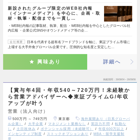
新設されたグループ限定のWEB社内報
（インナーメディア）を中心に、企画・取
材・執筆・配信までを一貫し…
・WEB社内報の記事取材、執筆、配信 ・WEB社内報を中心としたグローバル社
内広報 ・企業公式SNSやオウンドメディア等の企…
日本を代表する超有名フードブランドを軸に、東証プライム市場に
会社概要
上場する大手外食グローバル企業です。圧倒的な知名度と安定した…
興味あり
詳細へ
掲載期間
26/08/04～26/09/06
【賞与年4回・年収540～720万円！未経験か
ら営業アドバイザーへ◆東証プライムG/年収
アップが叶う
営業（法人向け）
500万円 ～ 749万円
東京都
海外展開あり（日系グローバ
ル企業）
大手企業
マネジメント業務なし
英語力不問
転勤な
し
土日祝休み
ポテンシャル採用（未経験可）
年収600万以上
インセンティブ制度
ストックオプションあり
MBA・留学支援制
度