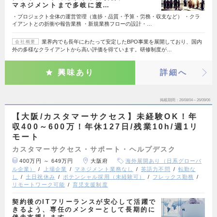
マネジメントまで多岐に渡…
・プロジェクト全体の運営管理（進捗・品質・予算・労務・収支など） ・クラ
イアントとの折衝や報告業務 ・新規業務フローの設計・…
業界内でも長年にわたって安定したBPO事業を展開しており、国内
会社概要
外の多様なクライアントから高い評価を得ています。研修制度が…
興味あり
詳細へ
掲載期間
26/08/04～26/09/06
【大阪/カスタマーサクセス】未経験OK！年
収400～600万！年休127日/残業10h/週1リ
モート
カスタマーサクセス・サポート・ヘルプデスク
400万円 ～ 649万円
大阪府
海外展開あり（日系グローバ
ル企業）
上場企業
マネジメント業務なし
英語力不問
転勤な
し
土日祝休み
ポテンシャル採用（未経験可）
フレックス勤務
リモートワーク可能
育児支援制度
契約後のITフリーランスが安心して活躍で
きるよう、専任のメンターとして長期的に