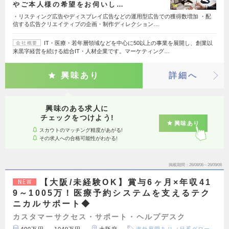
やご本人様の希望をお伺いし…
・リスティング広告やディスプレイ広告などの運用型広告での獲得数増加 ・配
信する広告クリエイティブの企画・制作ディレクション…
IT・医療・若年層領域などを中心に50以上の事業を展開し、創業以
会社概要
来黒字経営を続ける総合IT・人材企業です。マーケティング…
興味あり
詳細へ
興味のある求人に
チェックをつけよう!
興味あり
スカウトのマッチング精度があがる!
その求人への合格可能性がわかる!
掲載期間
26/08/06～26/09/06
【大阪/未経験OK】賞与6ヶ月×年収41
NEW
9～1005万！医療予約システムを支えるテク
ニカルサポート◆
カスタマーサクセス・サポート・ヘルプデスク
400万円 ～ 1049万円
大阪府
海外展開あり（日系グロー