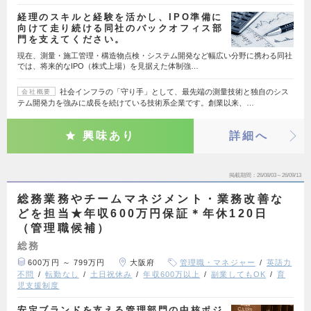
経理のスキルと経験を活かし、IPO準備に
向けて走り続ける同社のバックオフィス部
門を支えてください。
現在、測量・施工管理・構造物点検・システム開発など幅広い分野に携わる同社
では、将来的なIPO（株式上場）を見据えた体制強…
社会インフラの「守り手」として、最先端の測量技術と独自のシス
会社概要
テム開発力を強みに成長を続けている技術系企業です。創業以来、…
興味あり
詳細へ
掲載期間
26/08/03～26/09/13
総務業務やチームマネジメント・業務改善な
どを担当★年収600万円保証＊年休120日
（管理職候補）
総務
600万円 ～ 799万円
大阪府
管理職・マネジャー
英語力
不問
転勤なし
土日祝休み
年収600万以上
副業してもOK
育
児支援制度
安定ブランドを支える管理部門の中核ポジ