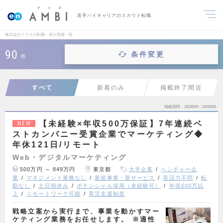
若手ハイキャリアのスカウト転職
株式会社クラスの転職・求人情報一覧
90
条件変更
件
すべて
新着のみ
掲載終了間近
掲載期間
26/08/06～26/09/06
【未経験×年収500万保証】7年連続ベ
NEW
ストカンパニー受賞企業でマーケティング◆
年休121日/リモート
Web・デジタルマーケティング
500万円 ～ 849万円
東京都
大手企業
ベンチャー企
業
マネジメント業務なし
新規事業・新サービス
英語力不問
転
勤なし
土日祝休み
ポテンシャル採用（未経験可）
年収600万以
上
リモートワーク可能
育児支援制度
戦略立案から実行まで、事業を動かすマー
ケティング業務をお任せします。 ※適性