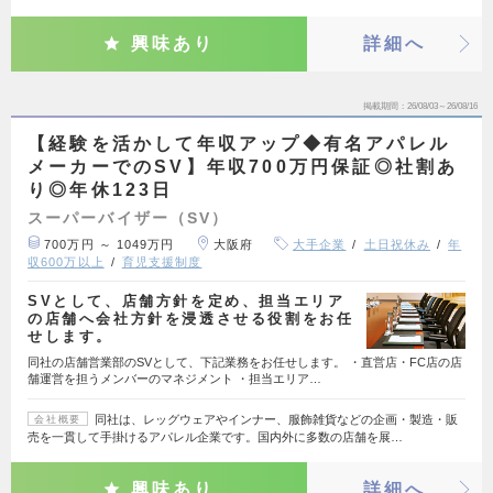
興味あり
詳細へ
掲載期間
26/08/03～26/08/16
【経験を活かして年収アップ◆有名アパレル
メーカーでのSV】年収700万円保証◎社割あ
り◎年休123日
スーパーバイザー（SV）
700万円 ～ 1049万円
大阪府
大手企業
土日祝休み
年
収600万以上
育児支援制度
SVとして、店舗方針を定め、担当エリア
の店舗へ会社方針を浸透させる役割をお任
せします。
同社の店舗営業部のSVとして、下記業務をお任せします。 ・直営店・FC店の店
舗運営を担うメンバーのマネジメント ・担当エリア…
同社は、レッグウェアやインナー、服飾雑貨などの企画・製造・販
会社概要
売を一貫して手掛けるアパレル企業です。国内外に多数の店舗を展…
興味あり
詳細へ