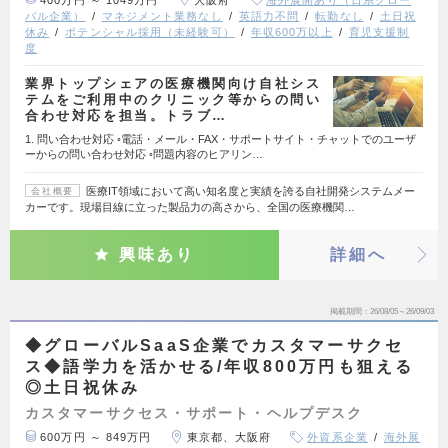
バル企業）
マネジメント業務なし
英語力不問
転勤なし
土日祝
休み
ポテンシャル採用（未経験可）
年収600万以上
育児支援制
度
業界トップシェアの医療機関向け自社シス
テムをご利用中のクリニック等からの問い
合わせ対応を担当。トラブ…
1. 問い合わせ対応 ◦電話・メール・FAX・サポートサイト・チャットでのユーザ
ーからの問い合わせ対応 ◦問題内容のヒアリン…
医療IT領域において高い知名度と実績を誇る自社開発システムメー
会社概要
カーです。現場目線に立った製品力の高さから、全国の医療機関…
興味あり
詳細へ
掲載期間
26/08/05～26/09/03
◆グローバルSaaS企業でカスタマーサクセ
ス◆語学力を活かせる/年収800万円も狙える
◎土日祝休み
カスタマーサクセス・サポート・ヘルプデスク
600万円 ～ 849万円
東京都、大阪府
外資系企業
海外展