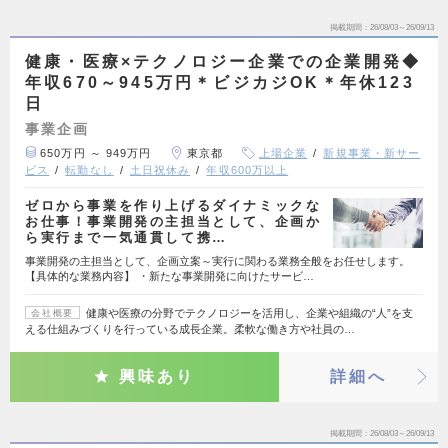
掲載期間
26/08/03～26/09/13
健康・医療×テクノロジー企業での企業開発◆
年収670～945万円＊ビジカジOK＊年休123
日
事業企画
650万円 ～ 949万円
東京都
上場企業
新規事業・新サー
ビス
転勤なし
土日祝休み
年収600万以上
ゼロから事業を作り上げるダイナミックな
お仕事！事業開発の主担当として、企画か
ら実行まで一気通貫して携…
事業開発の主担当として、企画立案～実行に関わる業務全般をお任せします。
【具体的な業務内容】 ・新たな事業開発に向けたサービ…
健康や医療の分野でテクノロジーを活用し、企業や組織の“人”を支
会社概要
える仕組みづくりを行っている成長企業。柔軟な働き方や社員の…
興味あり
詳細へ
掲載期間
26/08/03～26/09/13