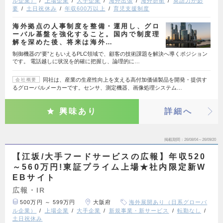
ル企業）
上場企業
大手企業
海外出張
海外折衝
英語力が必
要
土日祝休み
年収600万以上
育児支援制度
海外拠点の人事制度を整備・運用し、グロ
ーバル基盤を強化すること。国内で制度理
解を深めた後、将来は海外…
制御機器の“要”ともいえるPLC領域で、顧客の技術課題を解決へ導くポジション
です。 電話越しに状況を的確に把握し、論理的に…
同社は、産業の生産性向上を支える高付加価値製品を開発・提供す
会社概要
るグローバルメーカーです。センサ、測定機器、画像処理システム…
興味あり
詳細へ
掲載期間
26/08/04～26/09/20
【江坂/大手フードサービスの広報】年収520
～560万円!東証プライム上場★社内限定新W
EBサイト
広報・IR
500万円 ～ 599万円
大阪府
海外展開あり（日系グローバ
ル企業）
上場企業
大手企業
新規事業・新サービス
転勤なし
土日祝休み