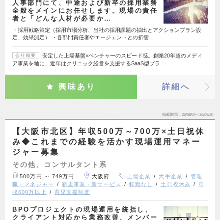
人事部門にて、中途および新卒の採用業務
全般をメインにお任せします。現場の責任
者と「どんな人材が必要か…
・採用戦略策定（採用市場分析、当社の採用課題の抽出とアクションプラン設
定、効果測定） ・各部門責任者やエージェントとの折衝…
安定した上場基盤×ベンチャーのスピード感。創業20年超のメディ
会社概要
ア事業を軸に、近年はクリニック経営を支援するSaaS型プラ…
興味あり
詳細へ
掲載期間
26/08/04～26/09/20
【大阪市北区】年収500万～700万×土日祝休
み◆これまでの経験を活かす現場運用マネー
ジャー募集
その他、コンサルタント系
500万円 ～ 749万円
大阪府
上場企業
大手企業
管理
職・マネジャー
新規事業・新サービス
転勤なし
土日祝休み
年
収600万以上
育児支援制度
BPOプロジェクトの現場運用を統括し、
クライアント対応から業務改善、メンバー