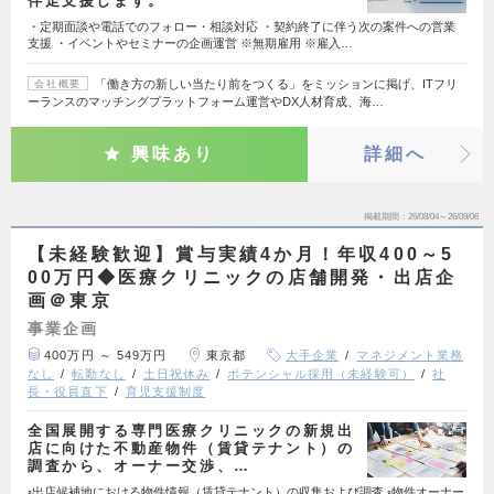
伴走支援します。
・定期面談や電話でのフォロー・相談対応 ・契約終了に伴う次の案件への営業
支援 ・イベントやセミナーの企画運営 ※無期雇用 ※雇入…
「働き方の新しい当たり前をつくる」をミッションに掲げ、ITフリ
会社概要
ーランスのマッチングプラットフォーム運営やDX人材育成、海…
興味あり
詳細へ
掲載期間
26/08/04～26/09/06
【未経験歓迎】賞与実績4か月！年収400～5
00万円◆医療クリニックの店舗開発・出店企
画＠東京
事業企画
400万円 ～ 549万円
東京都
大手企業
マネジメント業務
なし
転勤なし
土日祝休み
ポテンシャル採用（未経験可）
社
長・役員直下
育児支援制度
全国展開する専門医療クリニックの新規出
店に向けた不動産物件（賃貸テナント）の
調査から、オーナー交渉、…
◦出店候補地における物件情報（賃貸テナント）の収集および調査 ◦物件オーナー