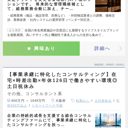
ションです。 将来的な管理職候補とし
て、総務業務全般に加え、チー…
・総務業務（備品・施設管理、庶務など） ・外部物流業者との調整、価格交
渉、業務改善 ・社内システムの運用管理（ベンダー対応含…
全国の有名商業施設や百貨店にも展開するライフスタイルブランド
会社概要
を複数展開。高いデザイン性と機能性で著名人からの支持も集めて…
興味あり
詳細へ
掲載期間
26/08/03～26/09/13
【事業承継に特化したコンサルティング】在
宅×時差出勤×年休126日で働きやすい環境◎
土日祝休み
その他、コンサルタント系
600万円 ～ 1049万円
大阪府
転勤なし
土日祝休み
年
収600万以上
リモートワーク可能
企業の持続的成長を支援する総合コンサル
ティングファームにて、事業承継に特化し
たコンサルティングを担っ…