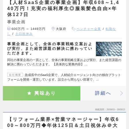
【人材SaaS企業の事業企画】年収608～1,4
40万円！充実の福利厚生◎服装髪色自由×年
休127日
事業企画
600万円 ～ 1449万円
大阪府
ベンチャー企業
転勤な
し
土日祝休み
事業企画として、全体の事業戦略立案およ
び実行、また経営課題の解決に携わってい
ただきます。
同社の事業企画の一員として、全体の事業戦略立案および実行、また経営課題の
解決に携わっていただきます。 【具体的な業務内容】…
急成長中のSaaS企業で、人材紹介エージェント向けの独自プラット
会社概要
フォームを開発・運営しています。設立から間もない部署で、…
興味あり
詳細へ
掲載期間
26/08/03～26/09/13
【リフォーム業界×営業マネージャー】年収6
00～800万円◆年休125日＆土日祝休み＠大