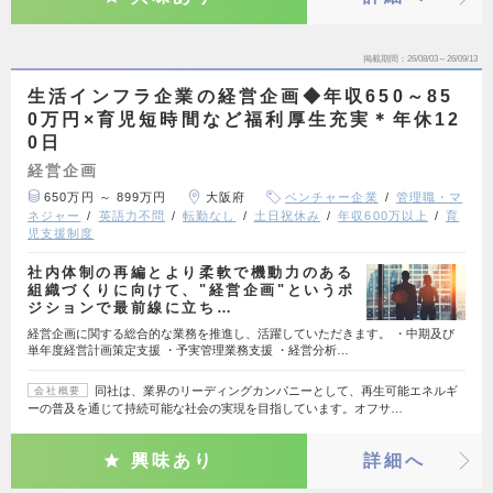
掲載期間
26/08/03～26/09/13
生活インフラ企業の経営企画◆年収650～85
0万円×育児短時間など福利厚生充実＊年休12
0日
経営企画
650万円 ～ 899万円
大阪府
ベンチャー企業
管理職・マ
ネジャー
英語力不問
転勤なし
土日祝休み
年収600万以上
育
児支援制度
社内体制の再編とより柔軟で機動力のある
組織づくりに向けて、"経営企画"というポ
ジションで最前線に立ち…
経営企画に関する総合的な業務を推進し、活躍していただきます。 ・中期及び
単年度経営計画策定支援 ・予実管理業務支援 ・経営分析…
同社は、業界のリーディングカンパニーとして、再生可能エネルギ
会社概要
ーの普及を通じて持続可能な社会の実現を目指しています。オフサ…
興味あり
詳細へ