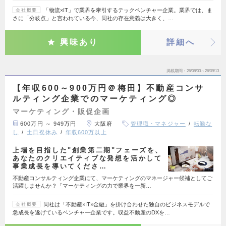
「物流×IT」で業界を牽引するテックベンチャー企業。業界では、ま
会社概要
さに「分岐点」と言われている今、同社の存在意義は大きく、…
興味あり
詳細へ
掲載期間
26/08/03～26/09/13
【年収600～900万円＠梅田】不動産コンサ
ルティング企業でのマーケティング◎
マーケティング・販促企画
600万円 ～ 949万円
大阪府
管理職・マネジャー
転勤な
し
土日祝休み
年収600万以上
上場を目指した"創業第二期"フェーズを、
あなたのクリエイティブな発想を活かして
事業成長を導いてくださ…
不動産コンサルティング企業にて、マーケティングのマネージャー候補としてご
活躍しませんか？「マーケティングの力で業界を一新…
同社は「不動産×IT×金融」を掛け合わせた独自のビジネスモデルで
会社概要
急成長を遂げているベンチャー企業です。収益不動産のDXを…