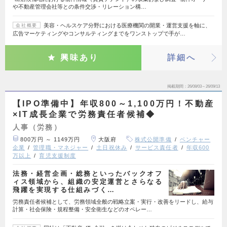
や不動産管理会社等との条件交渉・リレーション構…
美容・ヘルスケア分野における医療機関の開業・運営支援を軸に、
会社概要
広告マーケティングやコンサルティングまでをワンストップで手が…
興味あり
詳細へ
掲載期間
26/08/03～26/09/13
【IPO準備中】年収800～1,100万円！不動産
×IT成長企業で労務責任者候補◆
人事（労務）
800万円 ～ 1149万円
大阪府
株式公開準備
ベンチャー
企業
管理職・マネジャー
土日祝休み
サービス責任者
年収600
万以上
育児支援制度
法務・経営企画・総務といったバックオフ
ィス領域から、組織の安定運営とさらなる
飛躍を実現する仕組みづく…
労務責任者候補として、労務領域全般の戦略立案・実行・改善をリードし、給与
計算・社会保険・規程整備・安全衛生などのオペレー…