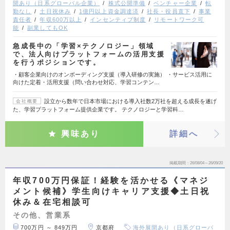
開あり（日系グローバル企業）
株式公開準備
ベンチャー企業
転
勤なし
土日祝休み
1億円以上資金調達済
社長・役員直下
事業
責任者
年収600万以上
インセンティブ制度
リモートワーク可
能
副業してもOK
急成長中の「学習×テクノロジー」領域
で、法人向けプラットフォームの活用支援
を行うポジションです。
・顧客企業向けのオンボーディング支援（導入研修の実施） ・サービス活用に
向けた定着・活用支援（問い合わせ対応、学習コンテン…
設立から数年で日本市場における導入社数2万社を超える成長を遂げ
会社概要
た、学習プラットフォーム提供企業です。 テクノロジーと学習科…
興味あり
詳細へ
掲載期間
26/08/04～26/09/20
年収700万円保証！経験を活かせる《マネジ
メント候補》学生向けキャリア支援◆土日祝
休み＆在宅相談可
その他、営業系
700万円 ～ 849万円
京都府
海外展開あり（日系グローバ