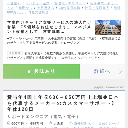
ル企業）
ベンチャー企業
管理職・マネジャー
新規事業・新サー
ビス
転勤なし
土日祝休み
20代役員在籍
社長・役員直下
年収
600万以上
育児支援制度
学生向けキャリア支援サービスの法人向け
営業・CS領域をお任せします。 マネジメ
ント候補として、営業戦略…
■フィールドセールス業務 ・大手企業向けの営業（新規／既存） ・顧客課題に合
わせたキャリア支援サービスの提案・クロージング ・…
有名大学近くに複数の拠点を展開し、学生のキャリア支援に特化し
会社概要
たサービスを展開する成長企業です。 大学生にとって“キャリアと…
興味あり
詳細へ
掲載期間
26/08/04～26/09/20
賞与年4回！年収630～650万円【上場◆日本
を代表するメーカーのカスタマーサポート】
年休128日
サポートエンジニア（電気・電子）
600万円 ～ 699万円
大阪府
海外展開あり（日系グローバ