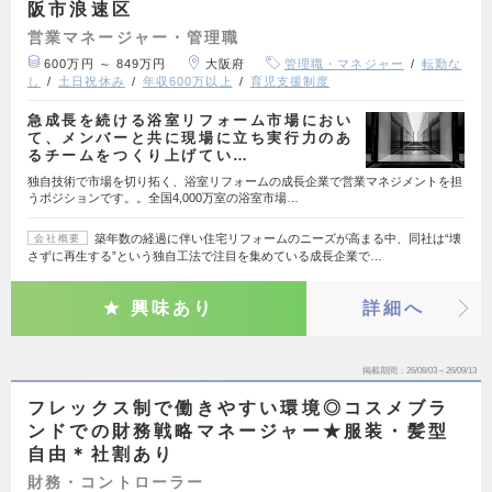
阪市浪速区
営業マネージャー・管理職
600万円 ～ 849万円
大阪府
管理職・マネジャー
転勤な
し
土日祝休み
年収600万以上
育児支援制度
急成長を続ける浴室リフォーム市場におい
て、メンバーと共に現場に立ち実行力のあ
るチームをつくり上げてい…
独自技術で市場を切り拓く、浴室リフォームの成長企業で営業マネジメントを担
うポジションです。。全国4,000万室の浴室市場…
築年数の経過に伴い住宅リフォームのニーズが高まる中、同社は“壊
会社概要
さずに再生する”という独自工法で注目を集めている成長企業で…
興味あり
詳細へ
掲載期間
26/08/03～26/09/13
フレックス制で働きやすい環境◎コスメブラ
ンドでの財務戦略マネージャー★服装・髪型
自由＊社割あり
財務・コントローラー