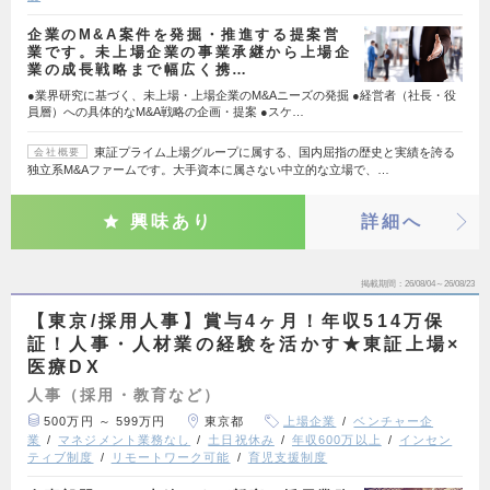
企業のM&A案件を発掘・推進する提案営
業です。未上場企業の事業承継から上場企
業の成長戦略まで幅広く携…
●業界研究に基づく、未上場・上場企業のM&Aニーズの発掘 ●経営者（社長・役
員層）への具体的なM&A戦略の企画・提案 ●スケ…
東証プライム上場グループに属する、国内屈指の歴史と実績を誇る
会社概要
独立系M&Aファームです。大手資本に属さない中立的な立場で、…
興味あり
詳細へ
掲載期間
26/08/04～26/08/23
【東京/採用人事】賞与4ヶ月！年収514万保
証！人事・人材業の経験を活かす★東証上場×
医療DX
人事（採用・教育など）
500万円 ～ 599万円
東京都
上場企業
ベンチャー企
業
マネジメント業務なし
土日祝休み
年収600万以上
インセン
ティブ制度
リモートワーク可能
育児支援制度