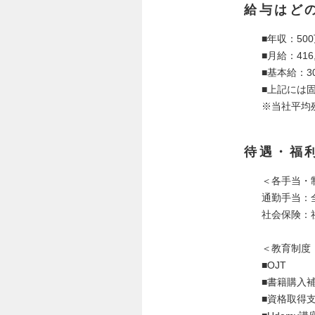
給与はど
■年収：500
■月給：416
■基本給：30
■上記には固
※当社平均残
待遇・福
＜各手当・
通勤手当：全
社会保険：
＜教育制度
■OJT
■書籍購入
■資格取得