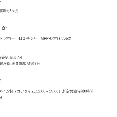
は
用期間3ヶ月
くか
区 渋谷一丁目２番５号 MFPR渋谷ビル5階
 渋谷駅 徒歩7分
銀座線 表参道駅 徒歩7分
は
イム制（コアタイム:11:00～15:00）所定労働時間8時間
分