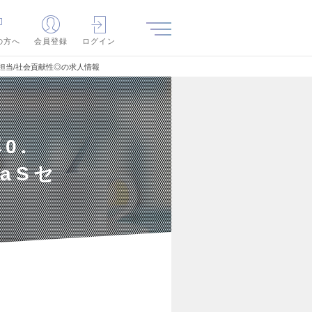
の方へ
会員登録
ログイン
ス担当/社会貢献性◎の求人情報
0.
aSセ