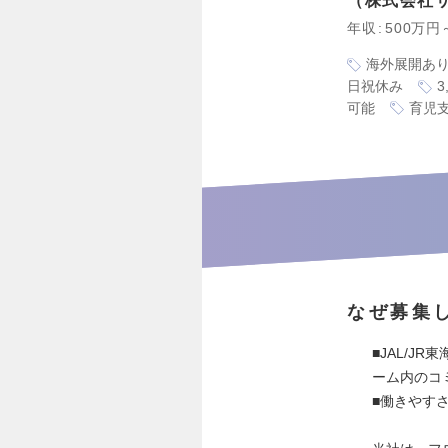
株式会社
年収
500万円
海外展開あ
日祝休み
可能
育児
なぜ募集
■JAL/J
ーム内のコ
■働きやす