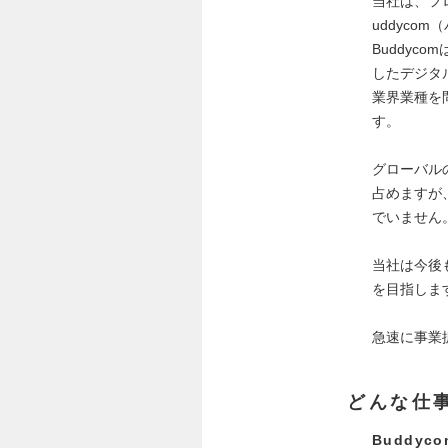
当社は、フ
uddyco
Buddy
したデジタ
業界業種を
す。
グローバル
占めますが
でいません
当社は今後
を目指しま
急速に事業
どんな仕
Buddy