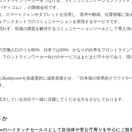
ロントラインワーカーをつなげる、ライブコミュニケーションプラット
m（バディコム）」の開発会社です。
comは、スマートフォンやタブレットを活用し、音声や動画、位置情報に加え
ルアシスタントでのコミュニケーションを実現するサービスです。
問わず、現場の課題を解決するコミュニケーションツールとして導入頂
の労働人口のうち80%、日本では60%、かなりの比率をフロントライン
、フロントラインワーカー向けのサービスはまだまだ不十分であり、現
。
もBuddycomを加速度的に成長発展させ、『日本発の世界的クラウドサ
す。
拡大している当社で一緒に活躍してくださる方をさがしております。
事か
comのハイタッチセールスとして自治体や官公庁周りを中心にご担