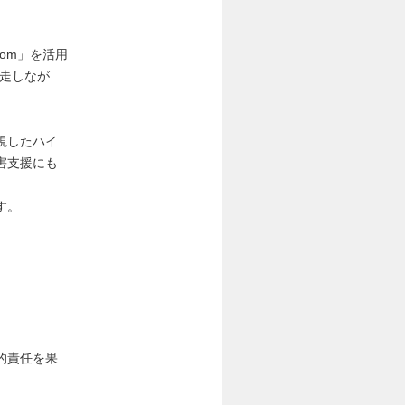
om」を活用
走しなが
視したハイ
害支援にも
す。
的責任を果