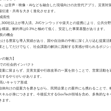
ycom」は音声・映像・AIなどを融合した現場向けの次世代アプリ。災害対
報伝達・共有を大きく進化させます。
た成長性
1,300社以上が導入済。JVCケンウッドや楽天との提携により、公共分
を構築。解約率は0.3%と極めて低く、安定した事業基盤があります。
成長の機会
おける豊富な導入実績があり、国や自治体の中枢に深く入り込む提案活
業としてだけでなく、社会課題の解決に貢献する実感が得られるポジシ
ンの魅力】
域での社会的インパクト
提案に留まらず、災害支援や行政改革の一翼を担うことで、営業活動を
出するやりがいがあります。
の高いキャリア形成
治体向けの提案力を磨きながら、民間企業との案件にも携わることで、
スキルが身につきます。今後拡大するGovTech領域を含め、多角的なキ
きます。