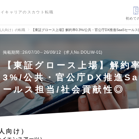
ハイキャリアのスカウト転職
初めて
法人向け）の転職
【東証グロース上場】解約率0.3%/公共・官公庁DX推進SaaSセール
掲載期間
26/07/30～26/08/12
求人No.DOLIW-01
【東証グロース上場】解約率
3%/公共・官公庁DX推進Sa
ールス担当/社会貢献性◎
人向け）