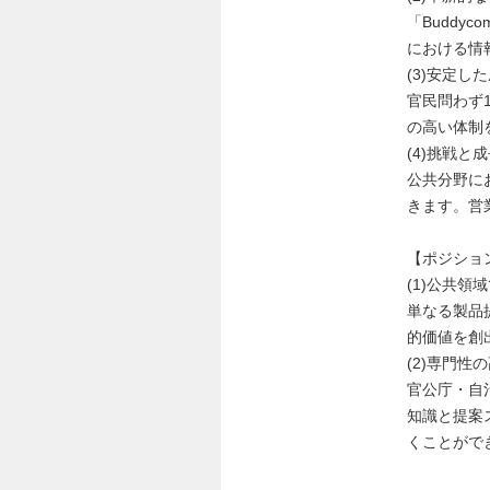
「Budd
における情
(3)安定し
官民問わず
の高い体制
(4)挑戦と
公共分野に
きます。営
【ポジショ
(1)公共領
単なる製品
的価値を創
(2)専門性
官公庁・自
知識と提案
くことがで