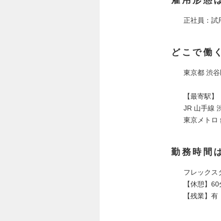
雇用形態
正社員：試
どこで働
東京都 渋谷
【最寄駅】
JR 山手線
東京メトロ 
勤務時間
フレックスタ
【休憩】60
【残業】有