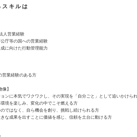
るスキルは
】
の法人営業経験
官公庁等の国への営業経験
達成に向けた行動管理能力
】
aSの営業経験のある方
物像】
ジョンに本気でワクワクし、その実現を「自分ごと」として追いかけら
い環境を楽しみ、変化の中でこそ燃える方
つのではなく、自ら機会を創り、挑戦し続けられる方
大きな成果を出すことに価値を感じ、信頼を土台に動ける方