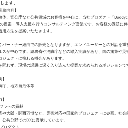
集します。
業務内容】
治体、官公庁など公共領域のお客様を中心に、当社プロダクト「Buddyc
Xの提案・導入支援を行うコンサルティング営業です。お客様の課題に伴
活用方法を提案いただきます。
くパートナー経由での販売となりますが、エンドユーザーとの対話を重
ルスが中心です。総務省や消防庁などの導入実績があり、国の施策や災
ロジェクトに携わる機会があります。
を問わず、現場の課題に深く入り込んだ提案が求められるポジションで
例】
防庁、地方自治体等
力】
ンフラへの貢献
震や大阪・関西万博など、災害対応や国家的プロジェクトに参画。社会
、公共分野でのDXに貢献しています。
なプロダクト