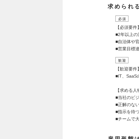
求められ
必須
【必須要件
■2年以上
■自治体や
■営業目標
歓迎
【歓迎要件
■IT、Sa
【求める人
■当社のビ
■正解のな
■指示を待
■チームで