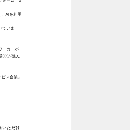
フォーム「B
、AIを利用
いていま
ワーカーが
場DXが進ん
ービス企業』
当いただけ