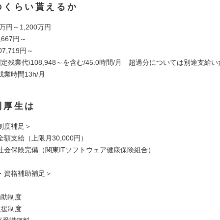
のくらい貰えるか
万円～1,200万円
,667円～
7,719円～
定残業代\108,948～を含む/45.0時間/月 超過分については別途支給
業時間13h/月
利厚生は
制度補足＞
額支給（上限月30,000円）
社会保険完備（関東ITソフトウェア健康保険組合）
・資格補助補足＞
補助制度
支援制度