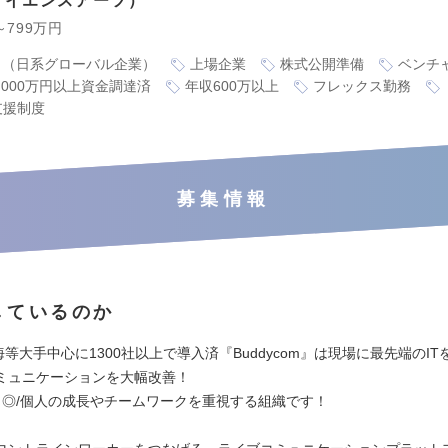
サイエンスアーツ
～799万円
り（日系グローバル企業）
上場企業
株式公開準備
ベンチ
3,000万円以上資金調達済
年収600万以上
フレックス勤務
支援制度
募集情報
しているのか
R東海等大手中心に1300社以上で導入済『Buddycom』は現場に最先端のI
ミュニケーションを大幅改善！
さ◎/個人の成長やチームワークを重視する組織です！