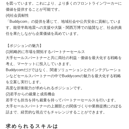
を図っています。これにより、より多くのフロントラインワーカーに
価値を提供することが可能です。
(4)社会貢献性
「Buddycom」の提供を通じて、地域社会や公共安全に貢献していま
す。能登半島地震への支援や大阪・関西万博での協賛など、社会的責
任を果たしながら企業価値を高めています。
【ポジションの魅力】
(1)戦略的に市場を開拓するパートナーセールス
大手セールスパートナーと共に両社の利益・価値を最大化する戦略を
考え、マーケットに投入していきます。
Buddycomだけではなく、関連ソリューションとのインテグレーショ
ンなどセールスパートナーの中でBuddycomの魅力を最大化する戦略
を立案し実行します。
高度な折衝能力が求められるポジションです。
(2)若手からの裁量と成長機会
若手でも担当を持ち裁量を持ってパートナーセールスを行います。
大手セールスパートナーの上層部との関係づくりや業務提携にのぼる
話まで、経営的な視点でもチャレンジすることができます。
求められるスキルは