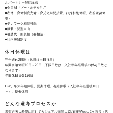
ルパートナー契約締結
■会員制リゾートホテル利用
■産休・育休制度完備（育児短時間措置、妊婦特別休暇、産前産後休
暇）
■テレワーク相談可能
■服装・髪型自由
■引越代一部負担（要相談）
■社内表彰制度
休日休暇は
完全週休2日制（休日は土日祝日）
年間有給休暇10日～20日（下限日数は、入社半年経過後の付与日数と
なります）
年間休日日数126日
GW、年末年始休暇、夏期休暇、有給休暇（入社半年経過後10日
～）、慶弔休暇
どんな選考プロセスか
書類選考→希望に応じてカジュアル面談→1次面接/Web→2次面接（代