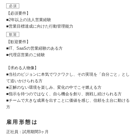
必須
【必須要件】
■2年以上の法人営業経験
■営業目標達成に向けた行動管理能力
歓迎
【歓迎要件】
■IT、SaaSの営業経験のある方
■代理店営業のご経験
【求める人物像】
■当社のビジョンに本気でワクワクし、その実現を「自分ごと」とし
て追いかけられる方
■正解のない環境を楽しみ、変化の中でこそ燃える方
■指示を待つのではなく、自ら機会を創り、挑戦し続けられる方
■チームで大きな成果を出すことに価値を感じ、信頼を土台に動ける
方
雇用形態は
正社員：試用期間3ヶ月