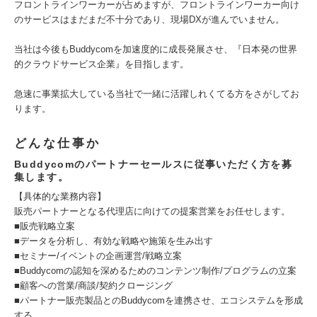
フロントラインワーカーが占めますが、フロントラインワーカー向け
のサービスはまだまだ不十分であり、現場DXが進んでいません。
当社は今後もBuddycomを加速度的に成長発展させ、『日本発の世界
的クラウドサービス企業』を目指します。
急速に事業拡大している当社で一緒に活躍しれくてる方をさがしてお
ります。
どんな仕事か
Buddycomのパートナーセールスに従事いただく方を募
集します。
【具体的な業務内容】
販売パートナーとなる代理店に向けての提案営業をお任せします。
■販売戦略立案
■データを分析し、有効な戦略や施策を生み出す
■セミナー/イベントの企画運営/戦略立案
■Buddycomの認知を深めるためのコンテンツ制作/プログラムの立案
■顧客への営業/商談/契約クロージング
■パートナー販売製品とのBuddycomを連携させ、エコシステムを形成
する