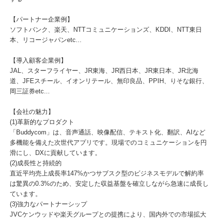
【パートナー企業例】
ソフトバンク、楽天、NTTコミュニケーションズ、KDDI、NTT東日
本、リコージャパンetc...
【導入顧客企業例】
JAL、スターフライヤー、JR東海、JR西日本、JR東日本、JR北海
道、JFEスチール、イオンリテール、無印良品、PPIH、りそな銀行、
岡三証券etc...
【会社の魅力】
(1)革新的なプロダクト
「Buddycom」は、音声通話、映像配信、テキスト化、翻訳、AIなど
多機能を備えた次世代アプリです。現場でのコミュニケーションを円
滑にし、DXに貢献しています。
(2)成長性と持続的
直近平均売上成長率147%かつサブスク型のビジネスモデルで解約率
は驚異の0.3%のため、安定した収益基盤を確立しながら急速に成長し
ています。
(3)強力なパートナーシップ
JVCケンウッドや楽天グループとの提携により、国内外での市場拡大