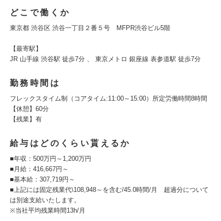
どこで働くか
東京都 渋谷区 渋谷一丁目２番５号 MFPR渋谷ビル5階
【最寄駅】
JR 山手線 渋谷駅 徒歩7分 、 東京メトロ 銀座線 表参道駅 徒歩7分
勤務時間は
フレックスタイム制（コアタイム:11:00～15:00）所定労働時間8時間
【休憩】60分
【残業】有
給与はどのくらい貰えるか
■年収：500万円～1,200万円
■月給：416,667円～
■基本給：307,719円～
■上記には固定残業代\108,948～を含む/45.0時間/月 超過分について
は別途支給いたします。
※当社平均残業時間13h/月