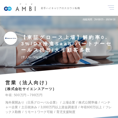
若手ハイキャリアのスカウト転職
掲載期間
26/08/05～26/08/18
【東証グロース上場】解約率0.
3%/DX推進SaaS/パートナーセ
ールス担当/大手顧客多数
求人No.DOLIW-01
営業（法人向け）
株式会社サイエンスアーツ
年収
500万円～799万円
海外展開あり（日系グローバル企業）
上場企業
株式公開準備
ベンチ
ャー企業
土日祝休み
3,000万円以上資金調達済
年収600万以上
フレ
ックス勤務
リモートワーク可能
育児支援制度