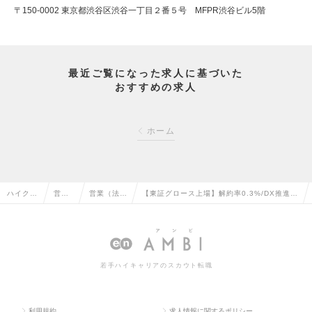
〒150-0002 東京都渋谷区渋谷一丁目２番５号 MFPR渋谷ビル5階
最近ご覧になった求人に基づいた
おすすめの求人
ホーム
ハイクラ
営業
営業（法人
【東証グロース上場】解約率0.3%/DX推進S
ス求人T
系の
向け）の転
aaS/パートナーセールス担当/大手顧客多数
OP
転職
職
の求人情報
若手ハイキャリアのスカウト転職
利用規約
求人情報に関するポリシー