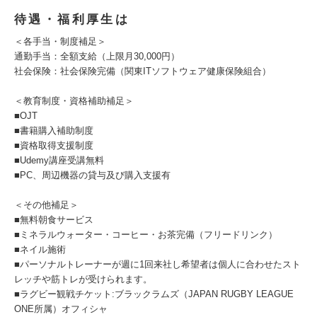
待遇・福利厚生は
＜各手当・制度補足＞
通勤手当：全額支給（上限月30,000円）
社会保険：社会保険完備（関東ITソフトウェア健康保険組合）
＜教育制度・資格補助補足＞
■OJT
■書籍購入補助制度
■資格取得支援制度
■Udemy講座受講無料
■PC、周辺機器の貸与及び購入支援有
＜その他補足＞
■無料朝食サービス
■ミネラルウォーター・コーヒー・お茶完備（フリードリンク）
■ネイル施術
■パーソナルトレーナーが週に1回来社し希望者は個人に合わせたスト
レッチや筋トレが受けられます。
■ラグビー観戦チケット:ブラックラムズ（JAPAN RUGBY LEAGUE
ONE所属）オフィシャ