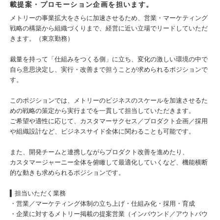
載提案・プロモーション企画を担います。
メトリーの事業拡大をさらに加速させるため、営業・マーケティング
戦略の構築から組織づくりまで、経営に近い立場でリードしていただ
きます。（東京勤務）
裁量を持って「仕組みをつくる側」に立ち、変化の激しい環境の中で
自ら意思決定し、実行・改善まで担うことが求められるポジションで
す。
このポジションでは、メトリーのビジネスのスケールを加速させるた
めの戦略の策定から実行までを一貫して担当していただきます。
ご希望や適性に応じて、カスタマーサクセス／プロダクト企画／採用
や組織設計など、ビジネスサイド全体に関わることも可能です。
また、開発チームと連携しながらプロダクト改善を進めたり、
カスタマージャーニー全体を俯瞰して最適化していくなど、機能横断
的な動きも求められるポジションです。
▍担当いただく業務
・営業／マーケティング体制の立ち上げ・仕組み化・採用・育成
・企業に対するメトリー掲載の提案営業（インバウンド／アウトバウ