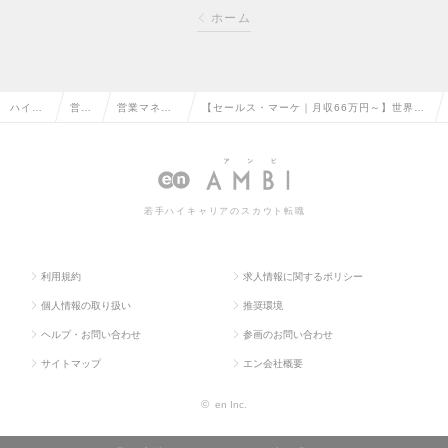
ホーム
ハイク
営業
営業マネー
【セールス・マーケ｜月収66万円～】世界18
ラス求
系の
ジャー・管
00兆円市場の製造業を変革！セールス・マー
人TOP
転職
理職の転職
ケティング募集の求人情報
若手ハイキャリアのスカウト転職
利用規約
求人情報に関するポリシー
個人情報の取り扱い
推奨環境
ヘルプ・お問い合わせ
参画のお問い合わせ
サイトマップ
エン会社概要
©
en Inc.