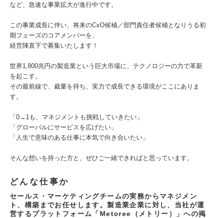
など、急速な事業拡大が進行中です。
この事業成長に伴い、将来のCxO候補／部門責任者候補となりうる初
期フェーズのコアメンバーを、
経営陣直下で募集いたします！
世界1,800兆円の製造業という巨大市場に、テクノロジーの力で革新
を起こす。
その最前線で、裁量を持ち、実力で成長できる環境がここにありま
す。
「0→1も、マネジメントも挑戦していきたい」
「グローバルにサービスを広げたい」
「人生で意味のある仕事に本気で向き合いたい」
そんな想いを持った方と、ぜひご一緒できればと思っています。
どんな仕事か
セールス・マーケティングチームの実務からマネジメン
ト、構築までお任せします。製造業企業に対し、当社が運
営するプラットフォーム「Metoree（メトリー）」への掲