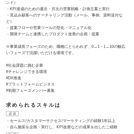
ンド）
・KPI達成のための週次・月次の営業戦略・計画立案と実行
・見込み顧客へのナーチャリング活動（メール、事例、資料送付な
ど）
・提案フローや営業ツールの型化・マニュアル化
・開発チームと連携したプロダクト改善の企画・提案
※事業成長フェーズのため、職種にとらわれず、0→1・1→10の幅広
いフェーズで活躍いただける環境です。
#社会課題に挑む企業
#チャレンジできる環境
#DX推進
#プラットフォームビジネス
#初期フェーズメンバー募集
求められるスキルは
必須
・セールス/カスタマーサクセス/マーケティングの経験1年以上
・自ら施策を企画・実行し、KPI改善などの成果を出したご経験