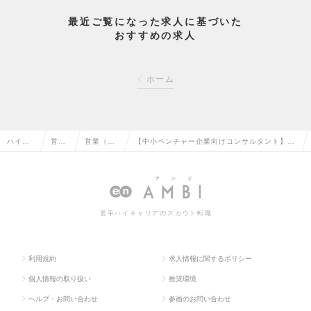
最近ご覧になった求人に基づいた
おすすめの求人
ホーム
ハイク
営業
営業（法
【中小ベンチャー企業向けコンサルタント】／
ラス求
系の
人向け）
クライアントの事業成長につなげる◆東証グロ
人TOP
転職
の転職
ース上場の求人情報
若手ハイキャリアのスカウト転職
利用規約
求人情報に関するポリシー
個人情報の取り扱い
推奨環境
ヘルプ・お問い合わせ
参画のお問い合わせ