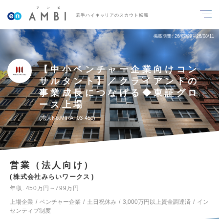
若手ハイキャリアのスカウト転職
掲載期間
26/07/29～26/08/11
【中小ベンチャー企業向けコン
サルタント】／クライアントの
事業成長につなげる◆東証グロ
ース上場
求人No.MIRAI-03-450
営業（法人向け）
株式会社みらいワークス
年収
450万円～799万円
上場企業
ベンチャー企業
土日祝休み
3,000万円以上資金調達済
イン
センティブ制度