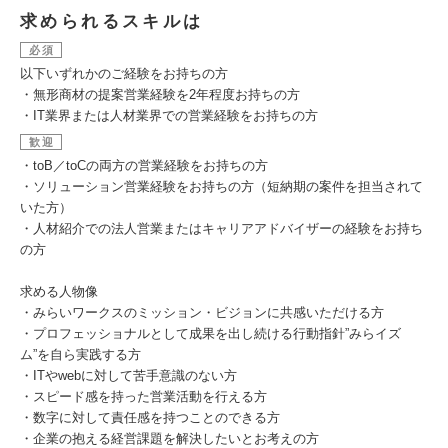
求められるスキルは
必須
以下いずれかのご経験をお持ちの方
・無形商材の提案営業経験を2年程度お持ちの方
・IT業界または人材業界での営業経験をお持ちの方
歓迎
・toB／toCの両方の営業経験をお持ちの方
・ソリューション営業経験をお持ちの方（短納期の案件を担当されて
いた方）
・人材紹介での法人営業またはキャリアアドバイザーの経験をお持ち
の方
求める人物像
・みらいワークスのミッション・ビジョンに共感いただける方
・プロフェッショナルとして成果を出し続ける行動指針”みらイズ
ム”を自ら実践する方
・ITやwebに対して苦手意識のない方
・スピード感を持った営業活動を行える方
・数字に対して責任感を持つことのできる方
・企業の抱える経営課題を解決したいとお考えの方