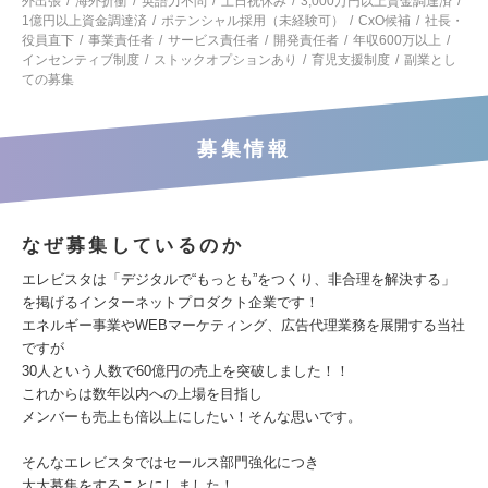
外出張
海外折衝
英語力不問
土日祝休み
3,000万円以上資金調達済
1億円以上資金調達済
ポテンシャル採用（未経験可）
CxO候補
社長・
役員直下
事業責任者
サービス責任者
開発責任者
年収600万以上
インセンティブ制度
ストックオプションあり
育児支援制度
副業とし
ての募集
募集情報
なぜ募集しているのか
エレビスタは「デジタルで“もっとも”をつくり、非合理を解決する」
を掲げるインターネットプロダクト企業です！
エネルギー事業やWEBマーケティング、広告代理業務を展開する当社
ですが
30人という人数で60億円の売上を突破しました！！
これからは数年以内への上場を目指し
メンバーも売上も倍以上にしたい！そんな思いです。
そんなエレビスタではセールス部門強化につき
大大募集をすることにしました！