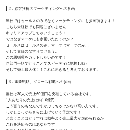
▍2．顧客獲得のマーケティングへの参画
─────────────────
当社ではセールスのみでなくマーケティングにも参画頂きます！
こちら未経験でも問題ございません！
キャリアアップしちゃいましょう！
ではなぜマーケにも参画いただくのか？
セールスはセールスのみ、マーケはマーケのみ…
そして責任のなすりつけ合う…
この悪循環をカットしたいのです！
同部門一括で行うことでスピーディに把握し動く
そして売上最大化！！これに尽きると考えております。
▍3．事業戦略、グロース戦略への参画
─────────────────
当社は30人で売上60億円を突破している会社です。
1人あたりの売上は約1.6億円
こう言うのもなんですがぶっちゃけかなり高い方です。
しかしこっからさらに上げていく予定です！
と言うことはどうすれば効率よく売上最大が進められるか
これを決めるのはあなたです