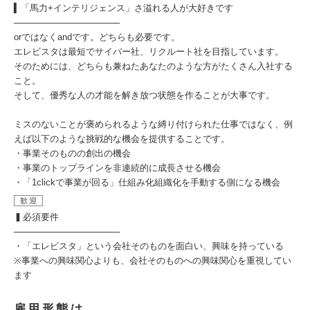
▍「馬力+インテリジェンス」さ溢れる人が大好きです
─────────────────
orではなくandです。どちらも必要です。
エレビスタは最短でサイバー社、リクルート社を目指しています。
そのためには、どちらも兼ねたあなたのような方がたくさん入社する
こと。
そして、優秀な人の才能を解き放つ状態を作ることが大事です。
ミスのないことが褒められるような縛り付けられた仕事ではなく、例
えば以下のような挑戦的な機会を提供することです。
・事業そのものの創出の機会
・事業のトップラインを非連続的に成長させる機会
・「1clickで事業が回る」仕組み化組織化を手動する側になる機会
歓迎
▍必須要件
─────────────────
・「エレビスタ」という会社そのものを面白い、興味を持っている
※事業への興味関心よりも、会社そのものへの興味関心を重視してい
ます
雇用形態は