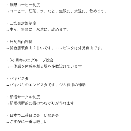
・無限コーヒー制度
→コーヒー、紅茶、水、など、無限に、永遠に、飲めます。
・二宮金次郎制度
→本が、無限に、永遠に、読めます。
・外見自由制度
→髪色服装自由？甘いです。エレビスタは外見自由です。
・3ヶ月毎のエグループ総会
→一体感を体感を創る場を多数設けています
・バキビスタ
→バキバキのエレビスタです。ジム費用の補助
・部活サークル制度
→部署横断的に横のつながりが作れます
・日本で二番目に楽しい飲み会
→さすがに一番は厳しい