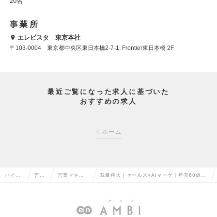
20名
事業所
エレビスタ 東京本社
〒103-0004 東京都中央区東日本橋2-7-1, Frontier東日本橋 2F
最近ご覧になった求人に基づいた
おすすめの求人
ホーム
ハイク
営業
営業マネー
裁量権大｜セールス×AIマーケ｜年売60億突
ラス求
系の
ジャー・管
破ベンチャー！100億への道を切り開くのは
人TOP
転職
理職の転職
あなたです！の求人情報