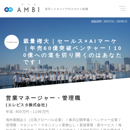
若手ハイキャリアのスカウト転職
掲載期間
26/07/31～26/08/13
裁量権大｜セールス×AIマーケ
｜年売60億突破ベンチャー！10
0億への道を切り開くのはあなた
です！
求人No.RARMR-ystest-sales-01
営業マネージャー・管理職
エレビスタ株式会社
年収
400万円～1199万円
海外展開あり（日系グローバル企業）
株式公開準備
ベンチャー企業
管理職・マネジャー
マネジメント業務なし
新規事業・新サービス
海