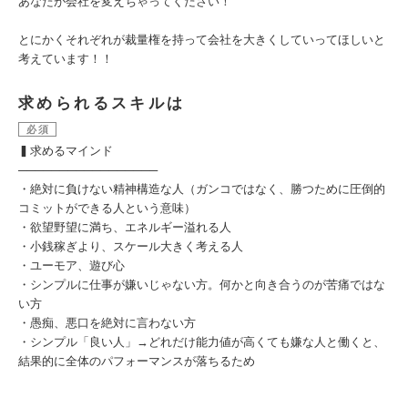
あなたが会社を変えちゃってください！
とにかくそれぞれが裁量権を持って会社を大きくしていってほしいと
考えています！！
求められるスキルは
必須
▍求めるマインド
─────────────────
・絶対に負けない精神構造な人（ガンコではなく、勝つために圧倒的
コミットができる人という意味）
・欲望野望に満ち、エネルギー溢れる人
・小銭稼ぎより、スケール大きく考える人
・ユーモア、遊び心
・シンプルに仕事が嫌いじゃない方。何かと向き合うのが苦痛ではな
い方
・愚痴、悪口を絶対に言わない方
・シンプル「良い人」→どれだけ能力値が高くても嫌な人と働くと、
結果的に全体のパフォーマンスが落ちるため