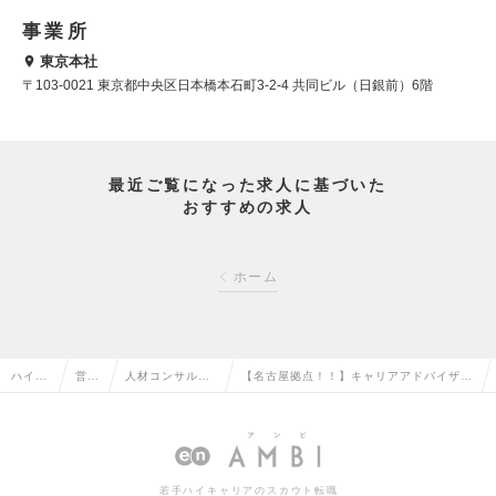
事業所
東京本社
〒103-0021 東京都中央区日本橋本石町3-2-4 共同ビル（日銀前）6階
最近ご覧になった求人に基づいた
おすすめの求人
ホーム
ハイク
営業
人材コンサルタ
【名古屋拠点！！】キャリアアドバイザー
ラス求
系の
ント・コーディ
◆プレイヤーの平均年収601万円／年間休
人TOP
転職
ネーターの転職
日120日／土日祝休みの求人情報
若手ハイキャリアのスカウト転職