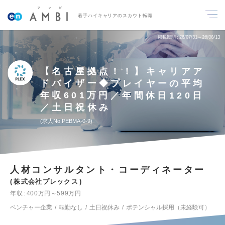
若手ハイキャリアのスカウト転職
掲載期間
26/07/31～26/08/13
【名古屋拠点！！】キャリアア
ドバイザー◆プレイヤーの平均
年収601万円／年間休日120日
／土日祝休み
求人No.PEBMA-0-9
人材コンサルタント・コーディネーター
株式会社プレックス
年収
400万円～599万円
ベンチャー企業
転勤なし
土日祝休み
ポテンシャル採用（未経験可）