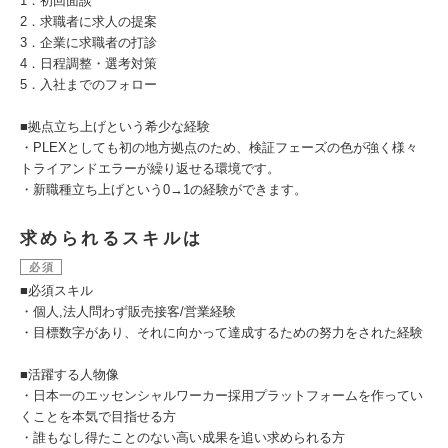
1．初回面談
2．求職者に求人の提案
3．企業に求職者の打診
4．日程調整・選考対策
5．入社までのフォロー
■拠点立ち上げという希少な経験
・PLEXとしても初の地方拠点のため、検証フェーズの色が強く様々
トライアンドエラーが繰り返せる環境です。
・新職種立ち上げという0→1の経験ができます。
求められるスキルは
必須
■必須スキル
・個人,法人問わず販売接客/営業経験
・目標数字があり、それに向かって達成するための努力をされた経験
■活躍する人物像
・日本一のエッセンシャルワーカー採用プラットフォームを作ってい
くことを本気で目指せる方
・誰もなし得たことのない高い成果を追い求められる方