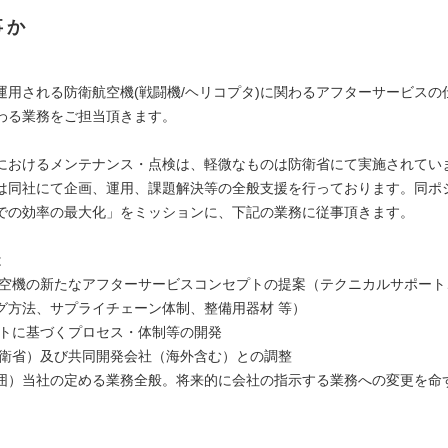
事か
運用される防衛航空機(戦闘機/ヘリコプタ)に関わるアフターサービスの
わる業務をご担当頂きます。
におけるメンテナンス・点検は、軽微なものは防衛省にて実施されてい
は同社にて企画、運用、課題解決等の全般支援を行っております。同ポ
での効率の最大化」をミッションに、下記の業務に従事頂きます。
は
代航空機の新たなアフターサービスコンセプトの提案（テクニカルサポー
グ方法、サプライチェーン体制、整備用器材 等）
セプトに基づくプロセス・体制等の開発
（防衛省）及び共同開発会社（海外含む）との調整
囲）当社の定める業務全般。将来的に会社の指示する業務への変更を命