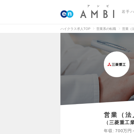
若手
ハイクラス求人TOP
営業系の転職
営業（
営業（法
三菱重工
年収
700万円