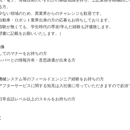
気・電子、情報技術のいずれかの基礎知識を持ち、上記業務を積極的に
る方。
少ない領域のため、異業界からのチャレンジも歓迎です。
動車・ロボット業界出身の方の応募もお待ちしております。
経験が無くても、学生時代の専攻/学んだ経験も評価致します。
書に記載をお願いいたします。）
物像
してのマナーをお持ちの方
ンバーとの情報共有・意思疎通が出来る方
機械システム等のフィールドエンジニア経験をお持ちの方
アフターサービスに関する知見は入社後に培っていただきますので必須
日常会話レベル以上のスキルをお持ちの方
は