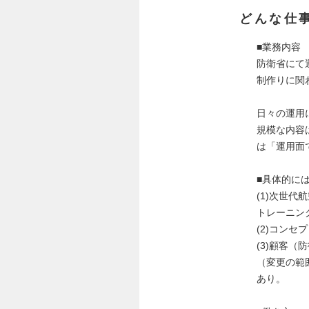
どんな仕
■業務内容
防衛省にて
制作りに関
日々の運用
規模な内容
は「運用面
■具体的に
(1)次世
トレーニン
(2)コン
(3)顧客
（変更の範
あり。