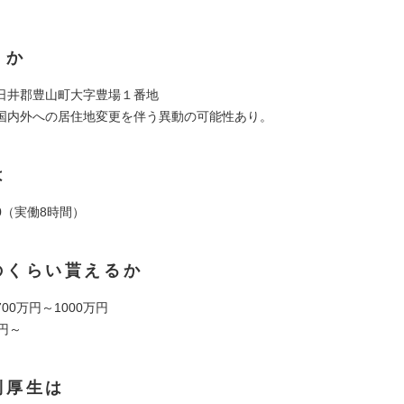
くか
日井郡豊山町大字豊場１番地
国内外への居住地変更を伴う異動の可能性あり。
は
:00（実働8時間）
のくらい貰えるか
00万円～1000万円
円～
利厚生は