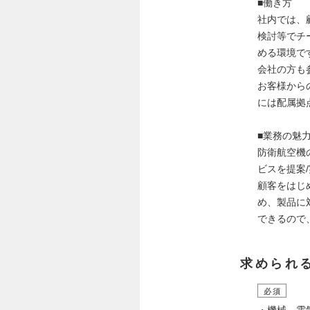
■働き方
社内では、
検討等でチ
める環境で
会社の方も
お客様から
には配属拠
■業務の魅
防衛航空機
ビスを提案
顧客をはじ
め、製品に
できるので
求められ
必須