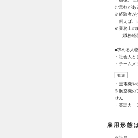
・機械、電
む意欲があ
※経験者が
例えば、自
※業務上の
（職務経歴
■求める人
・社会人と
・チームメ
歓迎
・重電機や
※航空機の
せん
・英語力 
雇用形態
正社員