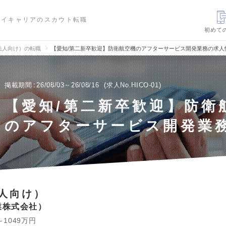
ハイキャリアのスカウト転職
初めて
法人向け）の転職
【愛知/第二新卒歓迎】防衛航空機のアフターサービス開発業務の求人
掲載期間
26/08/03～26/08/16
求人No.HICO-01
【愛知/第二新卒歓迎】防衛
のアフターサービス開発業
人向け）
業株式会社
～1049万円