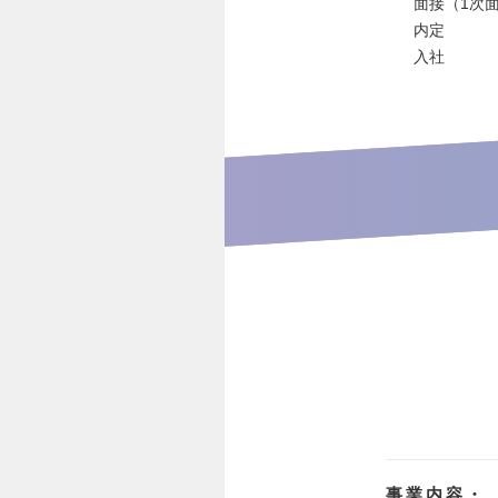
面接（1次
内定
入社
事業内容・