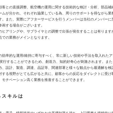
顧客との直接調整、航空機の運用に関する技術的な検討・分析、部品補
ームが分かれ、それぞれ協業している為、周りのサポートを得ながら業
す。また、実際にアフターサービスを行うメンバーは当社のメンバーに
参画する場合がございます。
のヒアリングや、サプライヤとの調整で出張が発生することは有ります
点での業務がメインとなります。
力
の効率的な運用/維持に寄与すべく、常に新しい技術や手法を取入れたア
/実行することができるため、創造力、知的好奇心が刺激されます。また
め、設計、製造、調達、品証等、関連部署と様々な観点から最適解を検
対する視野がとても広がると共に、顧客からの反応をダイレクトに受け
、モチベーション高く業務を推進することができます。
るスキルは