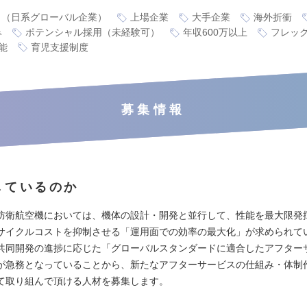
り（日系グローバル企業）
上場企業
大手企業
海外折衝
み
ポテンシャル採用（未経験可）
年収600万以上
フレッ
能
育児支援制度
募集情報
しているのか
防衛航空機においては、機体の設計・開発と並行して、性能を最大限発
サイクルコストを抑制させる「運用面での効率の最大化」が求められて
共同開発の進捗に応じた「グローバルスタンダードに適合したアフター
が急務となっていることから、新たなアフターサービスの仕組み・体制
て取り組んで頂ける人材を募集します。