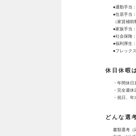
●通勤手当
●住居手当
（家賃補助
●家族手当
●社会保険
●福利厚生
●フレック
休日休暇
・年間休日1
・完全週休
・祝日、年
どんな選
書類選考（