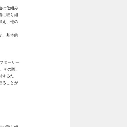
給の仕組み
務に取り組
加え、他の
が、基本的
フターサー
、その際、
討するた
取ることが