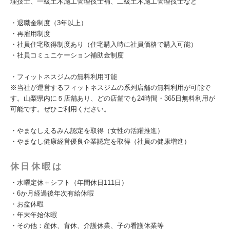
理技士、一級土木施工管理技士補、二級土木施工管理技士など
・退職金制度（3年以上）
・再雇用制度
・社員住宅取得制度あり（住宅購入時に社員価格で購入可能）
・社員コミュニケーション補助金制度
・フィットネスジムの無料利用可能
※当社が運営するフィットネスジムの系列店舗の無料利用が可能で
す。山梨県内に５店舗あり、どの店舗でも24時間・365日無料利用が
可能です。ぜひご利用ください。
・やまなしえるみん認定を取得（女性の活躍推進）
・やまなし健康経営優良企業認定を取得（社員の健康増進）
休日休暇は
・水曜定休＋シフト（年間休日111日）
・6か月経過後年次有給休暇
・お盆休暇
・年末年始休暇
・その他：産休、育休、介護休業、子の看護休業等