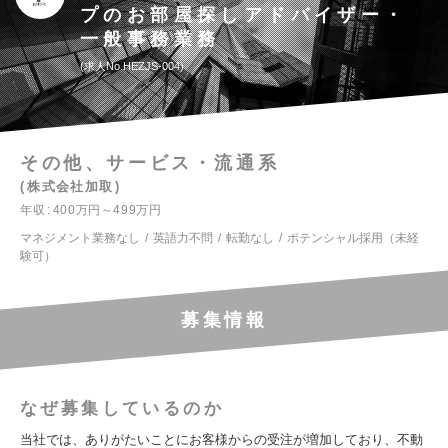
プのお部屋探しアドバイザー・
一般事務業務
求人No.HEZJS-004
その他、サービス・流通系
株式会社加取
年収
400万円～499万円
マネジメント業務なし
英語力不問
転勤なし
ポテンシャル採用（未経
験可）
募集情報
なぜ募集しているのか
当社では、ありがたいことにお客様からの受注が増加しており、不動