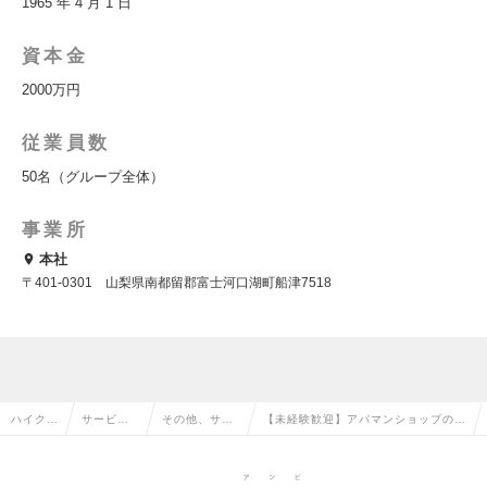
1965 年 4 月 1 日
資本金
2000万円
従業員数
50名（グループ全体）
事業所
本社
〒401-0301 山梨県南都留郡富士河口湖町船津7518
ハイクラ
サービ
その他、サー
【未経験歓迎】アパマンショップのお
ス求人T
ス・流通
ビス・流通系
部屋探しアドバイザー・一般事務業務