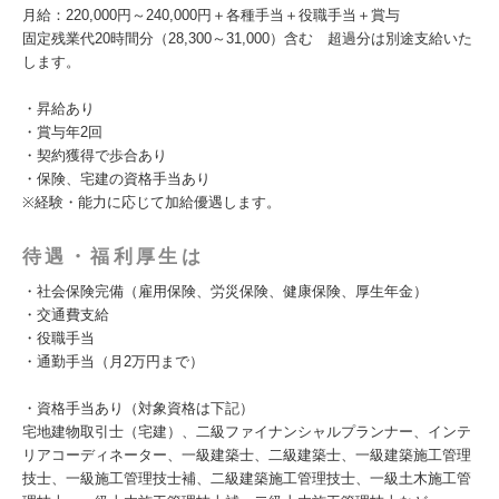
月給：220,000円～240,000円＋各種手当＋役職手当＋賞与
固定残業代20時間分（28,300～31,000）含む 超過分は別途支給いた
します。
・昇給あり
・賞与年2回
・契約獲得で歩合あり
・保険、宅建の資格手当あり
※経験・能力に応じて加給優遇します。
待遇・福利厚生は
・社会保険完備（雇用保険、労災保険、健康保険、厚生年金）
・交通費支給
・役職手当
・通勤手当（月2万円まで）
・資格手当あり（対象資格は下記）
宅地建物取引士（宅建）、二級ファイナンシャルプランナー、インテ
リアコーディネーター、一級建築士、二級建築士、一級建築施工管理
技士、一級施工管理技士補、二級建築施工管理技士、一級土木施工管