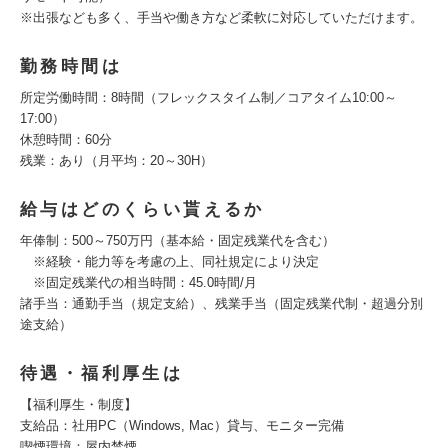
※出張なども多く、手当や働き方など柔軟に対応していただけます。
勤務時間は
所定労働時間：8時間（フレックスタイム制／コアタイム10:00～
17:00）
休憩時間：60分
残業：あり（月平均：20～30H）
給与はどのくらい貰えるか
年俸制：500～750万円（基本給・固定残業代を含む）
※経験・能力等を考慮の上、同社規定により決定
※固定残業代の相当時間：45.0時間/月
諸手当：通勤手当（規定支給）、残業手当（固定残業代制・超過分別
途支給）
待遇・福利厚生は
【福利厚生・制度】
支給品：社用PC（Windows, Mac）貸与、モニター完備
喫煙環境：屋内禁煙