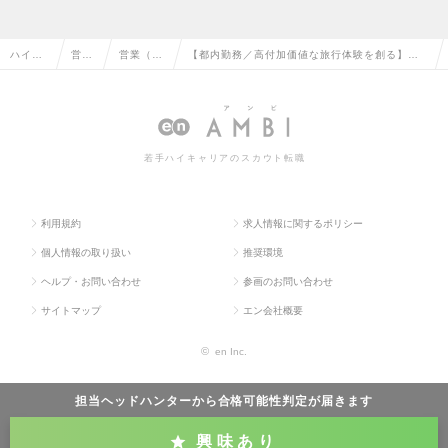
ハイク
営業
営業（法
【都内勤務／高付加価値な旅行体験を創る】自
ラス求
系の
人向け）
治体・法人向け旅行プランナー／※業界未経験・
人TOP
転職
の転職
第二新卒も歓迎の求人情報
若手ハイキャリアのスカウト転職
利用規約
求人情報に関するポリシー
個人情報の取り扱い
推奨環境
ヘルプ・お問い合わせ
参画のお問い合わせ
サイトマップ
エン会社概要
©
en Inc.
担当ヘッドハンターから
合格可能性判定
が届きます
興味あり