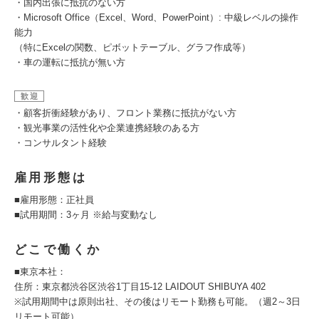
・国内出張に抵抗のない方
・Microsoft Office（Excel、Word、PowerPoint）: 中級レベルの操作
能力
（特にExcelの関数、ピボットテーブル、グラフ作成等）
・車の運転に抵抗が無い方
歓迎
・顧客折衝経験があり、フロント業務に抵抗がない方
・観光事業の活性化や企業連携経験のある方
・コンサルタント経験
雇用形態は
■雇用形態：正社員
■試用期間：3ヶ月 ※給与変動なし
どこで働くか
■東京本社：
住所：東京都渋谷区渋谷1丁目15-12 LAIDOUT SHIBUYA 402
※試用期間中は原則出社、その後はリモート勤務も可能。（週2～3日
リモート可能）