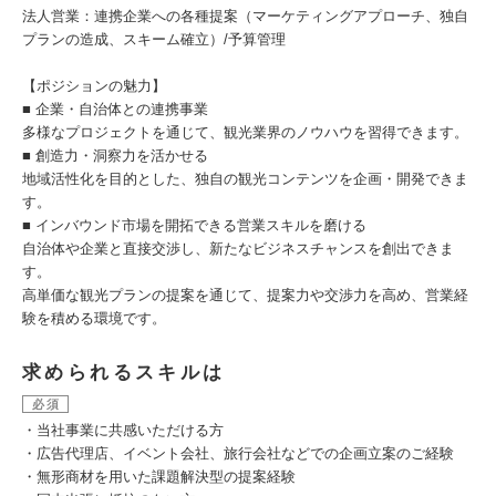
法人営業：連携企業への各種提案（マーケティングアプローチ、独自
プランの造成、スキーム確立）/予算管理
【ポジションの魅力】
■ 企業・自治体との連携事業
多様なプロジェクトを通じて、観光業界のノウハウを習得できます。
■ 創造力・洞察力を活かせる
地域活性化を目的とした、独自の観光コンテンツを企画・開発できま
す。
■ インバウンド市場を開拓できる営業スキルを磨ける
自治体や企業と直接交渉し、新たなビジネスチャンスを創出できま
す。
高単価な観光プランの提案を通じて、提案力や交渉力を高め、営業経
験を積める環境です。
求められるスキルは
必須
・当社事業に共感いただける方
・広告代理店、イベント会社、旅行会社などでの企画立案のご経験
・無形商材を用いた課題解決型の提案経験