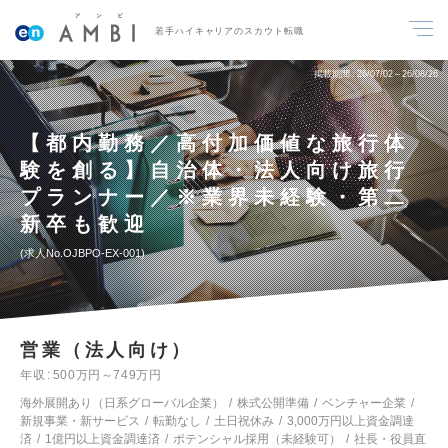
若手ハイキャリアのスカウト転職
掲載期間
26/07/02～26/08/26
【都内勤務／高付加価値な旅行体
験を創る】自治体・法人向け旅行
プランナー／※業界未経験・第二
新卒も歓迎
求人No.OJBPO-EX-001
営業（法人向け）
年収
500万円～749万円
海外展開あり（日系グローバル企業）
株式公開準備
ベンチャー企業
新規事業・新サービス
転勤なし
土日祝休み
3,000万円以上資金調達
済
1億円以上資金調達済
ポテンシャル採用（未経験可）
社長・役員直