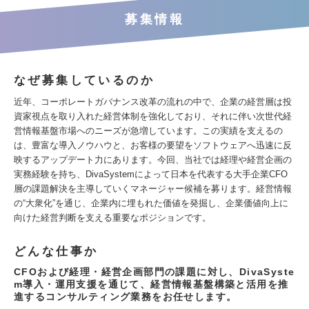
募集情報
なぜ募集しているのか
近年、コーポレートガバナンス改革の流れの中で、企業の経営層は投
資家視点を取り入れた経営体制を強化しており、それに伴い次世代経
営情報基盤市場へのニーズが急増しています。この実績を支えるの
は、豊富な導入ノウハウと、お客様の要望をソフトウェアへ迅速に反
映するアップデート力にあります。今回、当社では経理や経営企画の
実務経験を持ち、DivaSystemによって日本を代表する大手企業CFO
層の課題解決を主導していくマネージャー候補を募ります。経営情報
の“大衆化”を通じ、企業内に埋もれた価値を発掘し、企業価値向上に
向けた経営判断を支える重要なポジションです。
どんな仕事か
CFOおよび経理・経営企画部門の課題に対し、DivaSyste
m導入・運用支援を通じて、経営情報基盤構築と活用を推
進するコンサルティング業務をお任せします。