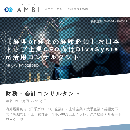
若手ハイキャリアのスカウト転職
掲載期間
26/08/04～26/08/17
【経理or経企の経験必須】お日本
トップ企業CFO向けDivaSyste
m活用コンサルタント
求人No.INF-20250609
財務・会計コンサルタント
年収
600万円～799万円
海外展開あり（日系グローバル企業）
上場企業
大手企業
英語力不
問
転勤なし
土日祝休み
年収600万以上
フレックス勤務
リモート
ワーク可能