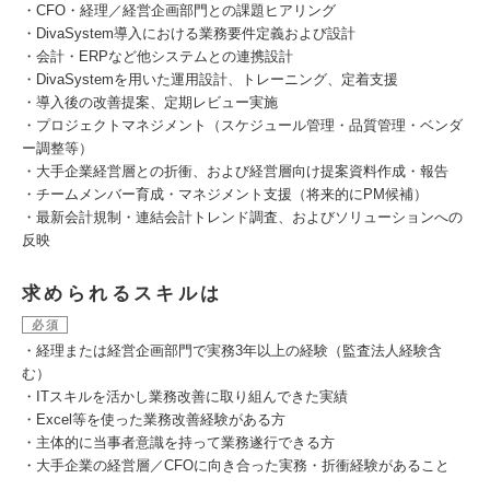
・CFO・経理／経営企画部門との課題ヒアリング
・DivaSystem導入における業務要件定義および設計
・会計・ERPなど他システムとの連携設計
・DivaSystemを用いた運用設計、トレーニング、定着支援
・導入後の改善提案、定期レビュー実施
・プロジェクトマネジメント（スケジュール管理・品質管理・ベンダ
ー調整等）
・大手企業経営層との折衝、および経営層向け提案資料作成・報告
・チームメンバー育成・マネジメント支援（将来的にPM候補）
・最新会計規制・連結会計トレンド調査、およびソリューションへの
反映
求められるスキルは
必須
・経理または経営企画部門で実務3年以上の経験（監査法人経験含
む）
・ITスキルを活かし業務改善に取り組んできた実績
・Excel等を使った業務改善経験がある方
・主体的に当事者意識を持って業務遂行できる方
・大手企業の経営層／CFOに向き合った実務・折衝経験があること