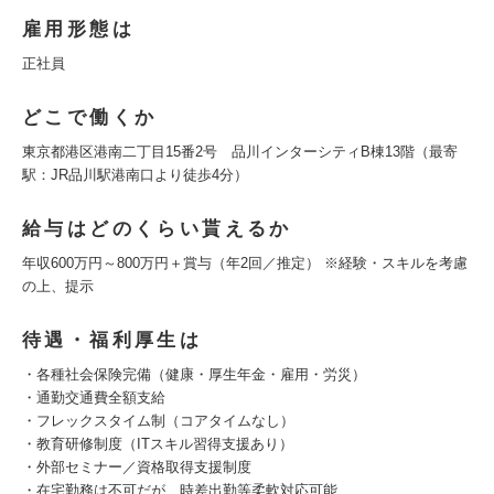
雇用形態は
正社員
どこで働くか
東京都港区港南二丁目15番2号 品川インターシティB棟13階（最寄
駅：JR品川駅港南口より徒歩4分）
給与はどのくらい貰えるか
年収600万円～800万円＋賞与（年2回／推定） ※経験・スキルを考慮
の上、提示
待遇・福利厚生は
・各種社会保険完備（健康・厚生年金・雇用・労災）
・通勤交通費全額支給
・フレックスタイム制（コアタイムなし）
・教育研修制度（ITスキル習得支援あり）
・外部セミナー／資格取得支援制度
・在宅勤務は不可だが、時差出勤等柔軟対応可能