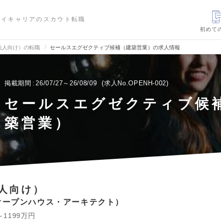
ハイキャリアのスカウト転職
初めて
法人向け）の転職
セールスエグゼクティブ候補（建築営業）の求人情報
掲載期間
26/07/27～26/08/09
求人No.OPENH-002
セールスエグゼクティブ候
築営業）
人向け）
オープンハウス・アーキテクト
～1199万円