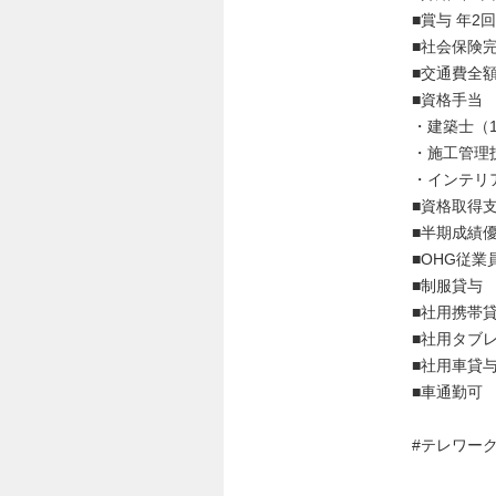
■賞与 年2
■社会保険
■交通費全
■資格手当
・建築士（1
・施工管理
・インテリ
■資格取得
■半期成績
■OHG従業
■制服貸与
■社用携帯
■社用タブ
■社用車貸
■車通勤可
#テレワー