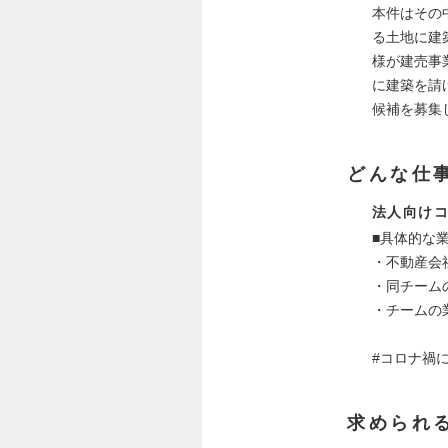
本件はその
る土地に建
様が建売事
に建築を請
候補を募集
どんな仕
法人向け
■具体的な
・不動産会
・同チーム
・チームの
#コロナ禍
求められ