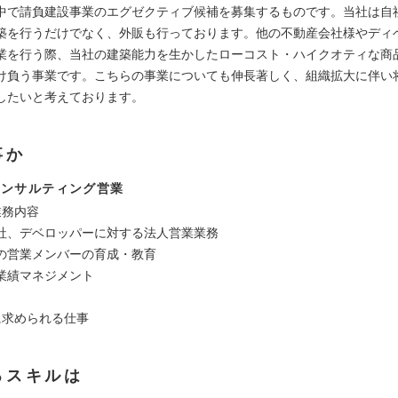
中で請負建設事業のエグゼクティブ候補を募集するものです。当社は自
築を行うだけでなく、外販も行っております。他の不動産会社様やディ
業を行う際、当社の建築能力を生かしたローコスト・ハイクオティな商
け負う事業です。こちらの事業についても伸長著しく、組織拡大に伴い
したいと考えております。
事か
コンサルティング営業
業務内容
社、デベロッパーに対する法人営業業務
の営業メンバーの育成・教育
業績マネジメント
に求められる仕事
るスキルは