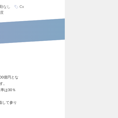
勤なし
Cx
度
00億円とな
す。
率は30％
指して参り