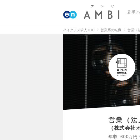
若手
ハイクラス求人TOP
営業系の転職
営業（
営業（法
株式会社
年収
600万円