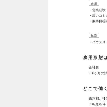
必須
・営業経験
・高いコミ
・数字目標
歓迎
・ハウスメ
雇用形態
正社員
※6ヶ月の
どこで働
東京都、神
※転居を伴