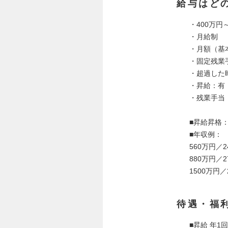
給与はど
・400万円～
・月給制
・月額（基本給
・固定残業手
・超過した
・昇給：有
・残業手当
■昇給昇格
■年収例：
560万円／
880万円／
1500万円
待遇・福
■昇給 年1