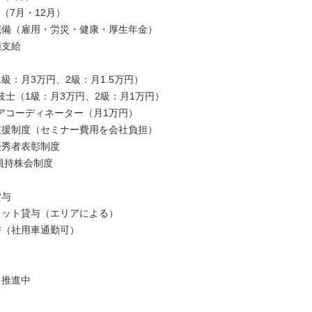
回（7月・12月）
完備（雇用・労災・健康・厚生年金）
額支給
級：月3万円、2級：月1.5万円）
技士（1級：月3万円、2級：月1万円）
アコーディネーター（月1万円）
支援制度（セミナー費用を会社負担）
優秀者表彰制度
員持株会制度
貸与
レット貸与（エリアによる）
与（社用車通勤可）
ク推進中