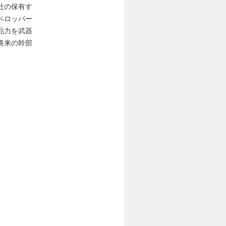
社の保有す
ベロッパー
品力を武器
将来の幹部