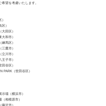
ご希望を考慮いたします。
区）
島区）
（大田区）
東大和市）
（練馬区）
（三鷹市）
（立川市）
八王子市）
世田谷区）
SIGN PARK（世田谷区）
展示場（横浜市）
場（相模原市）
（藤沢市）