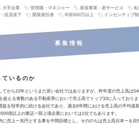
大手企業
管理職・マネジャー
新規事業・新サービス
転
・役員直下
開発責任者
年収600万以上
インセンティブ制
募集情報
しているのか
してから23年というまだ若い会社ではありますが、昨年度の売上高は54
社を超える者数のある不動産界において売上高でトップ10に入っておりま
増益を恒常的に続ける会社であり、過去6年間における売上高の平均成長
2000億以上の東証一部上場企業においては1位でもあります。
内に売上一兆円とする事を中間目標とし、そののちは売上高日本一を目