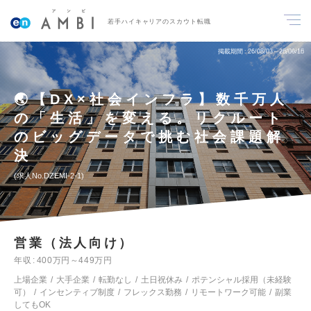
若手ハイキャリアのスカウト転職
掲載期間
26/08/03～26/08/16
🌏【DX×社会インフラ】数千万人
の「生活」を変える。リクルート
のビッグデータで挑む社会課題解
決
求人No.DZEMI-2-1
営業（法人向け）
年収
400万円～449万円
上場企業
大手企業
転勤なし
土日祝休み
ポテンシャル採用（未経験
可）
インセンティブ制度
フレックス勤務
リモートワーク可能
副業
してもOK