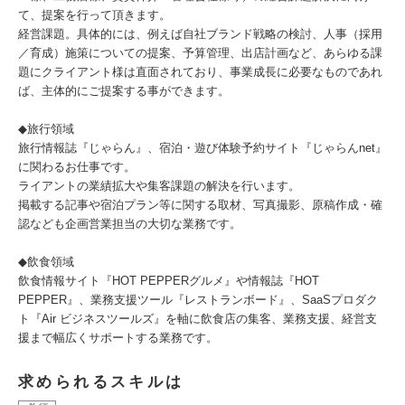
て、提案を行って頂きます。
経営課題。具体的には、例えば自社ブランド戦略の検討、人事（採用
／育成）施策についての提案、予算管理、出店計画など、あらゆる課
題にクライアント様は直面されており、事業成長に必要なものであれ
ば、主体的にご提案する事ができます。
◆旅行領域
旅行情報誌『じゃらん』、宿泊・遊び体験予約サイト『じゃらんnet』
に関わるお仕事です。
ライアントの業績拡大や集客課題の解決を行います。
掲載する記事や宿泊プラン等に関する取材、写真撮影、原稿作成・確
認なども企画営業担当の大切な業務です。
◆飲食領域
飲食情報サイト『HOT PEPPERグルメ』や情報誌『HOT
PEPPER』、業務支援ツール『レストランボード』、SaaSプロダク
ト『Air ビジネスツールズ』を軸に飲食店の集客、業務支援、経営支
援まで幅広くサポートする業務です。
求められるスキルは