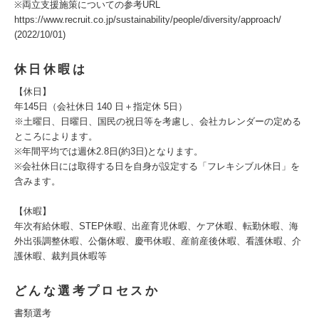
※両立支援施策についての参考URL
https://www.recruit.co.jp/sustainability/people/diversity/approach/
(2022/10/01)
休日休暇は
【休日】
年145日（会社休日 140 日＋指定休 5日）
※土曜日、日曜日、国民の祝日等を考慮し、会社カレンダーの定める
ところによります。
※年間平均では週休2.8日(約3日)となります。
※会社休日には取得する日を自身が設定する「フレキシブル休日」を
含みます。
【休暇】
年次有給休暇、STEP休暇、出産育児休暇、ケア休暇、転勤休暇、海
外出張調整休暇、公傷休暇、慶弔休暇、産前産後休暇、看護休暇、介
護休暇、裁判員休暇等
どんな選考プロセスか
書類選考