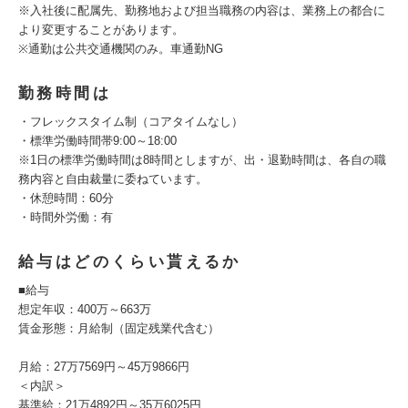
※入社後に配属先、勤務地および担当職務の内容は、業務上の都合に
より変更することがあります。
※通勤は公共交通機関のみ。車通勤NG
勤務時間は
・フレックスタイム制（コアタイムなし）
・標準労働時間帯9:00～18:00
※1日の標準労働時間は8時間としますが、出・退勤時間は、各自の職
務内容と自由裁量に委ねています。
・休憩時間：60分
・時間外労働：有
給与はどのくらい貰えるか
■給与
想定年収：400万～663万
賃金形態：月給制（固定残業代含む）
月給：27万7569円～45万9866円
＜内訳＞
基準給：21万4892円～35万6025円