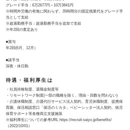
グレード手当：6万2677円～10万3841円
※時間外労働の有無に関わらず、35時間分の固定残業代をグレード手
当として支給
※超過勤務手当：超過勤務手当を追加で支給
※年2回の査定あり
■賞与
年2回(6月、12月）
■諸手当
深夜・休日勤
待遇・福利厚生は
・社員持株制度、退職金制度等
・リモートワーク制度(一部の職種を除く、理由・回数を問わない)
・介護休職制度、介護代行サービス法人契約、育児休職制度、提携保
育園、保活相談窓口「保活のミカタ」ベビーシッター法人契約、病児
保育サポート等各種両立支援施策
※福利厚生についての参考URL https://recruit-saiyo.jp/benefits/
（2022/10/01）