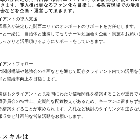
頂きます。導入後は更なるファン化を目指し、各教育現場での活用
強会などを企画・運営して頂きます。
イアントの導入支援
回導入が決定した関西エリアのオンボードのサポートをお任せします。
ーと一緒に、自治体と連携してセミナーや勉強会を企画・実施をお願い
しっかりと活用頂けるようにサポートをしていきます。
イアントフォロー
の関係構築や勉強会の企画などを通じて既存クライアント内での活用を
加と継続率向上を目指します。
業務もクライアントと長期間にわたり信頼関係を構築することが重要で
育委員会の特性上、定期的な配置換えがあるため、キーマンに留まらず
係構築をすることが求められます。入札など検討のタイミングを逃さな
報収集と計画的な営業活動をお願いします。
るスキルは