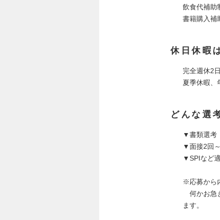
飲食代補助
書籍購入補
休日休暇
完全週休2
夏季休暇、
どんな選
▼書類選考
▼面接2回～
▼SPIなど
※応募から
何かお急ぎ
ます。