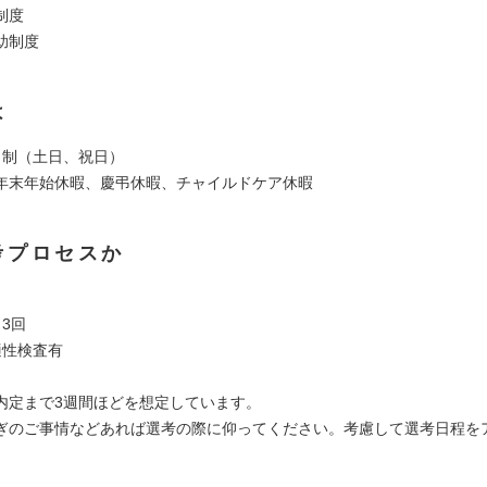
制度
助制度
は
日制（土日、祝日）
年末年始休暇、慶弔休暇、チャイルドケア休暇
考プロセスか
3回
適性検査有
内定まで3週間ほどを想定しています。
のご事情などあれば選考の際に仰ってください。考慮して選考日程を