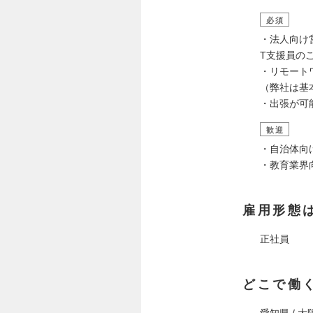
必須
・法人向け
T支援員の
・リモート
（弊社は基
・出張が可
歓迎
・自治体向
・教育業界
雇用形態
正社員
どこで働
愛知県 / 大