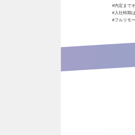
#内定まで
#入社時期
#フルリモ