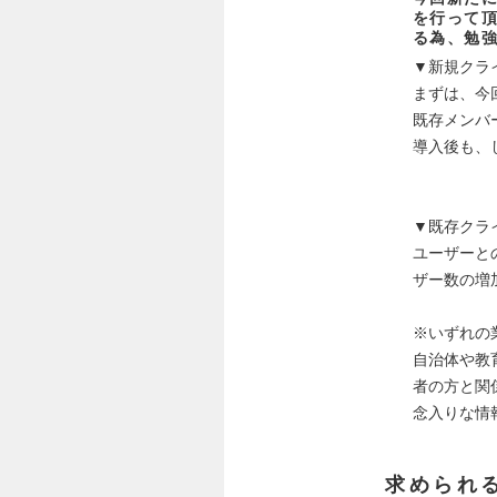
を行って
る為、勉
▼新規クラ
まずは、今
既存メンバ
導入後も、
▼既存クラ
ユーザーと
ザー数の増
※いずれの
自治体や教
者の方と関
念入りな情
求められ