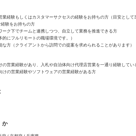
営業経験もしくはカスタマーサクセスの経験をお持ちの方（目安として3年
ご経験をお持ちの方
ワーク下でチームと連携しつつ、自立して業務を推進できる方
本的にフルリモートの職場環境です。）
能な方（クライアントから訪問での提案を求められることがあります）
けの営業経験があり、入札や自治体向け代理店営業を一通り経験してい
向けの営業経験やソフトウェアの営業経験がある方
は
くか
阪府 / 京都府 / 兵庫県