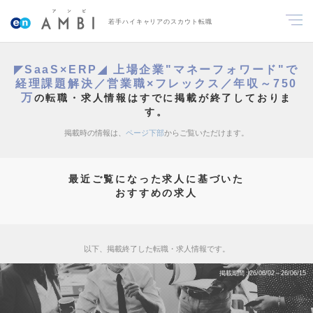
若手ハイキャリアのスカウト転職
◤SaaS×ERP◢ 上場企業"マネーフォワード"で
経理課題解決／営業職×フレックス／年収～750
万
の転職・求人情報はすでに掲載が終了しておりま
す。
掲載時の情報は、
ページ下部
からご覧いただけます。
最近ご覧になった求人に基づいた
おすすめの求人
以下、掲載終了した転職・求人情報です。
掲載期間
26/06/02～26/06/15