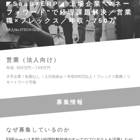
◤SaaS×ERP◢ 上場企業"マネー
フォワード"で経理課題解決／営業
職×フレックス／年収～750万
求人No.XTECH-023
営業（法人向け）
年収
550万円～749万円
大手企業
転勤なし
土日祝休み
年収600万以上
フレックス勤務
リ
モートワーク可能
募集情報
なぜ募集しているのか
ERPセールス本部は経理財務領域のすべてのプロダクトを活用しなが