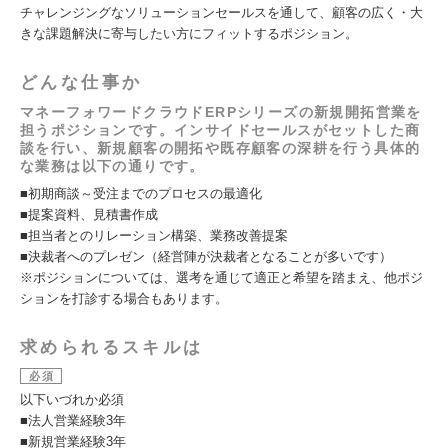
チャレンジングなソリューションセールスを通して、顧客の広く・大
きな課題解決に寄与したい方にフィットするポジション。
どんな仕事か
マネーフォワードクラウドERPシリーズの新規開拓営業を
担うポジションです。インサイドセールスがセットした商
談を行い、新規顧客の開拓や既存顧客の深耕を行う具体的
な業務は以下の通りです。
■初期商談～受注までのプロセスの最適化
■提案資料、見積書作成
■担当者とのリレーション構築、業務改善提案
■決裁者へのプレゼン（経営陣が決裁者となることが多いです）
※ポジションについては、選考を通じて適正と希望を踏まえ、他ポジ
ションを打診する場合もあります。
求められるスキルは
必須
以下いづれか必須
■法人営業経験3年
■新規営業経験3年