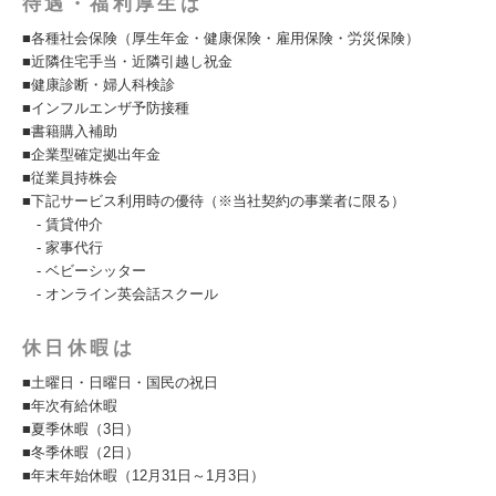
待遇・福利厚生は
■各種社会保険（厚生年金・健康保険・雇用保険・労災保険）
■近隣住宅手当・近隣引越し祝金
■健康診断・婦人科検診
■インフルエンザ予防接種
■書籍購入補助
■企業型確定拠出年金
■従業員持株会
■下記サービス利用時の優待（※当社契約の事業者に限る）
- 賃貸仲介
- 家事代行
- ベビーシッター
- オンライン英会話スクール
休日休暇は
■土曜日・日曜日・国民の祝日
■年次有給休暇
■夏季休暇（3日）
■冬季休暇（2日）
■年末年始休暇（12月31日～1月3日）