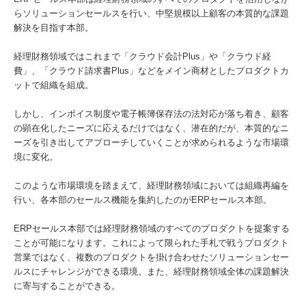
らソリューションセールスを行い、中堅規模以上顧客の本質的な課題
解決を目指す本部。
経理財務領域ではこれまで「クラウド会計Plus」や「クラウド経
費」、「クラウド請求書Plus」などをメイン商材としたプロダクトカ
ットで組織を組成。
しかし、インボイス制度や電子帳簿保存法の法対応が落ち着き、顧客
の顕在化したニーズに応えるだけではなく、潜在的だが、本質的なニ
ーズを引き出してアプローチしていくことが求められるような市場環
境に変化。
このような市場環境を踏まえて、経理財務領域においては組織再編を
行い、各本部のセールス機能を集約したのがERPセールス本部。
ERPセールス本部では経理財務領域のすべてのプロダクトを提案する
ことが可能になります。これによって限られた手札で戦うプロダクト
営業ではなく、複数のプロダクトを掛け合わせたソリューションセー
ルスにチャレンジができる環境。また、経理財務領域全体の課題解決
に寄与することができる。